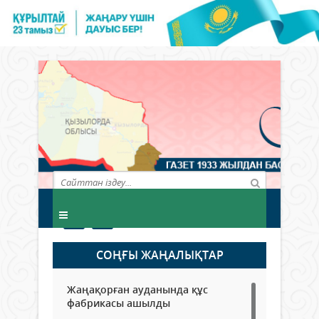
СОҢҒЫ ЖАҢАЛЫҚТАР
Жаңақорған ауданында құс
фабрикасы ашылды