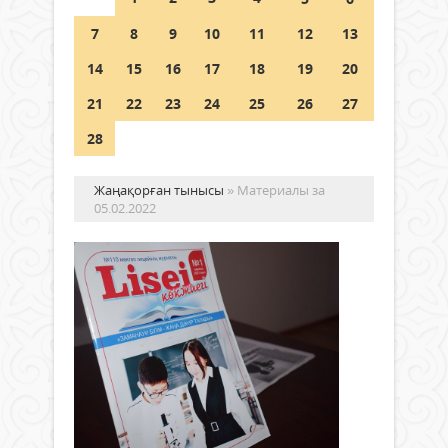
Шетелде жүрген Қазақстан
7
8
9
10
11
12
13
азаматтары қалай дауыс бере
алады?
14
15
16
17
18
19
20
05 тамыз 2026 ж.
153
21
22
23
24
25
26
27
28
Жаңақорған тынысы
» Материалы за
05.02.2022
«Li
кө
–
ме
Жаңалықтар
ай
05 ақпан
2022 ж.
«Ал
1 031
ала
0
басы
қосы
Толығырақ