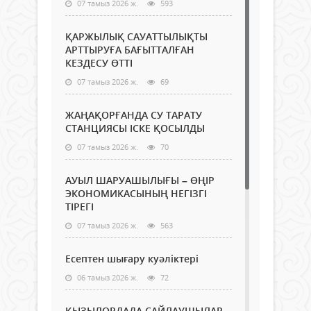
07 тамыз 2026 ж.
593
ҚАРЖЫЛЫҚ САУАТТЫЛЫҚТЫ
АРТТЫРУҒА БАҒЫТТАЛҒАН
КЕЗДЕСУ ӨТТІ
07 тамыз 2026 ж.
69
ЖАҢАҚОРҒАНДА СУ ТАРАТУ
СТАНЦИЯСЫ ІСКЕ ҚОСЫЛДЫ
07 тамыз 2026 ж.
70
АУЫЛ ШАРУАШЫЛЫҒЫ – ӨҢІР
ЭКОНОМИКАСЫНЫҢ НЕГІЗГІ
ТІРЕГІ
07 тамыз 2026 ж.
563
Есептен шығару куәліктері
06 тамыз 2026 ж.
72
ҚЫЗЫЛОРДАДА САЙЛАУШЫЛАР