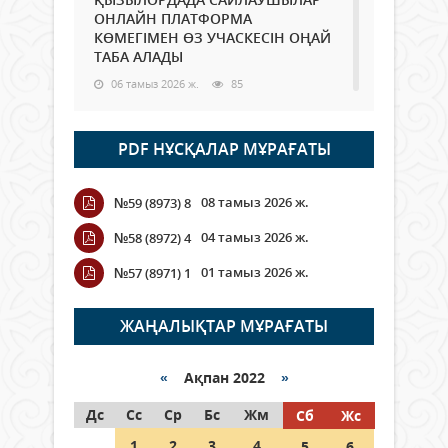
ОНЛАЙН ПЛАТФОРМА
КӨМЕГІМЕН ӨЗ УЧАСКЕСІН ОҢАЙ
ТАБА АЛАДЫ
06 тамыз 2026 ж.
85
Open Air: Қызылорда облысы
PDF НҰСҚАЛАР МҰРАҒАТЫ
полиция департаменті 20
мыңнан астам көрерменнің
қауіпсіздігін қамтамасыз етті
08 тамыз 2026 ж.
№59 (8973) 8
06 тамыз 2026 ж.
95
04 тамыз 2026 ж.
№58 (8972) 4
Wi-Fi ҚАБЫРҒА АРҚЫЛЫ ҚАЛАЙ
01 тамыз 2026 ж.
№57 (8971) 1
ӨТЕДІ?
06 тамыз 2026 ж.
263
ЖАҢАЛЫҚТАР МҰРАҒАТЫ
Как могут проголосовать
граждане Казахстана,
«
Ақпан 2022
»
находящиеся за рубежом?
Дс
Сс
Ср
Бс
Жм
Сб
Жс
05 тамыз 2026 ж.
144
1
2
3
4
5
6