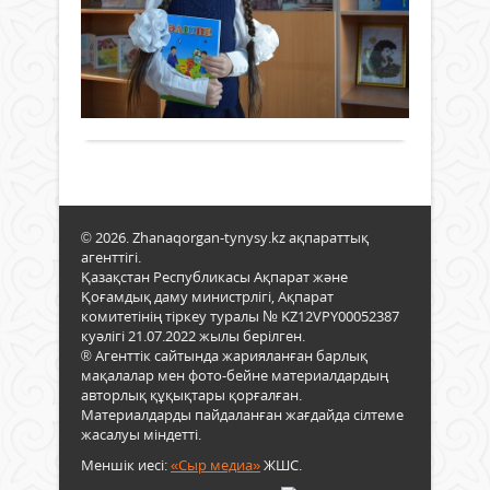
ор
төра
05 ақпан
оқ
өтке
2022 ж.
ба
есеп
508
кезд
0
Бал
2021
Толығырақ
қай
жыл
тілд
атқа
оқыт
жұм
абза
жән
Әрин
2022
ана
жыл
тілі
© 2026. Zhanaqorgan-tynysy.kz ақпараттық
жосп
дейс
агенттігі.
мінд
ғой.
Қазақстан Республикасы Ақпарат және
нақт
Біра
Қоғамдық даму министрлігі, Ақпарат
Бұл
бала
комитетінің тіркеу туралы № KZ12VPY00052387
сала
жан-
куәлігі 21.07.2022 жылы берілген.
озық
® Агенттік сайтында жарияланған барлық
жақ
тұсы
мақалалар мен фото-бейне материалдардың
тұлғ
жетк
авторлық құқықтары қорғалған.
бол
жеті
Материалдарды пайдаланған жағдайда сілтеме
қалы
жән
жасалуы міндетті.
өз
кетк
алды
Меншік иесі:
«Сыр медиа»
ЖШС.
кемш
өмір
келе