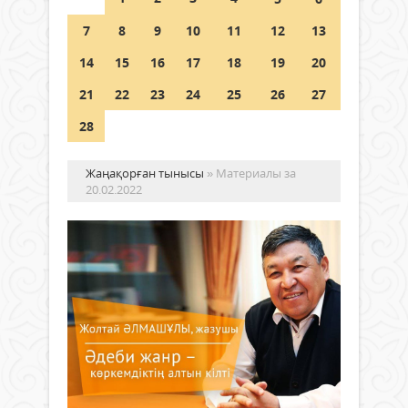
7
8
9
10
11
12
13
ҮКІМЕТТІК ЕМЕС ҰЙЫМДАРҒА
АРНАЛҒАН СЫЙЛЫҚАҚЫ
14
15
16
17
18
19
20
КОНКУРСЫНА ӨТІНІМ ҚАБЫЛДАУ
БАСТАЛДЫ
21
22
23
24
25
26
27
04 тамыз 2026 ж.
111
28
Жаңақорған тынысы
» Материалы за
20.02.2022
Кіт
–
мәң
мұ
Руханият
Секу
20 ақпан
мину
2022 ж.
мину
611
саға
0
саға
Толығырақ