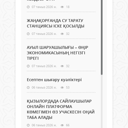
07 тамыз 2026 ж.
18
ЖАҢАҚОРҒАНДА СУ ТАРАТУ
СТАНЦИЯСЫ ІСКЕ ҚОСЫЛДЫ
07 тамыз 2026 ж.
32
АУЫЛ ШАРУАШЫЛЫҒЫ – ӨҢІР
ЭКОНОМИКАСЫНЫҢ НЕГІЗГІ
ТІРЕГІ
07 тамыз 2026 ж.
32
Есептен шығару куәліктері
06 тамыз 2026 ж.
53
ҚЫЗЫЛОРДАДА САЙЛАУШЫЛАР
ОНЛАЙН ПЛАТФОРМА
КӨМЕГІМЕН ӨЗ УЧАСКЕСІН ОҢАЙ
ТАБА АЛАДЫ
06 тамыз 2026 ж.
66