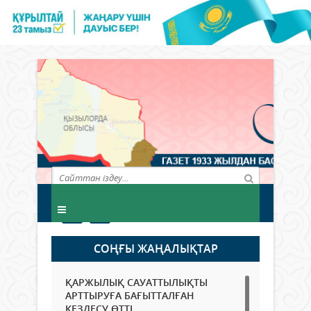
СОҢҒЫ ЖАҢАЛЫҚТАР
ҚАРЖЫЛЫҚ САУАТТЫЛЫҚТЫ
АРТТЫРУҒА БАҒЫТТАЛҒАН
КЕЗДЕСУ ӨТТІ