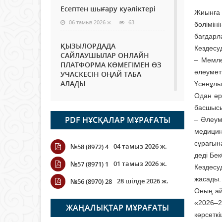
Есептен шығару куәліктері
Жиынға 
06 тамыз 2026 ж.
63
бөлімін
бағдарл
ҚЫЗЫЛОРДАДА
Кездесу
САЙЛАУШЫЛАР ОНЛАЙН
– Мемле
ПЛАТФОРМА КӨМЕГІМЕН ӨЗ
әлеумет
УЧАСКЕСІН ОҢАЙ ТАБА
АЛАДЫ
Үсенұлы
Одан әр
06 тамыз 2026 ж.
78
басшысы
PDF НҰСҚАЛАР МҰРАҒАТЫ
– Әлеум
Open Air: Қызылорда
облысы полиция
медицин
департаменті 20 мыңнан
сұрағына
04 тамыз 2026 ж.
№58 (8972) 4
астам көрерменнің
деді Бек
қауіпсіздігін қамтамасыз етті
01 тамыз 2026 ж.
№57 (8971) 1
Кездесу
06 тамыз 2026 ж.
84
жасады.
28 шілде 2026 ж.
№56 (8970) 28
Оның ай
Wi-Fi ҚАБЫРҒА АРҚЫЛЫ
«2026–2
ҚАЛАЙ ӨТЕДІ?
ЖАҢАЛЫҚТАР МҰРАҒАТЫ
көрсетк
06 тамыз 2026 ж.
255