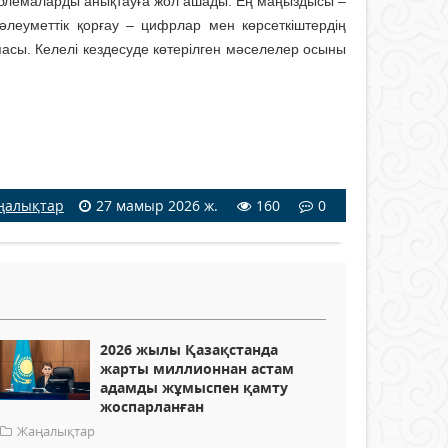
облемаларды анықтауға жол ашады. Ең маңыздысы –
әлеуметтік қорғау – цифрлар мен көрсеткіштердің
пасы. Келелі кездесуде көтерілген мәселелер осыны
ңалықтар
27 мамыр 2026 ж.
160
0
2026 жылы Қазақстанда
жарты миллионнан астам
адамды жұмыспен қамту
жоспарланған
Жаңалықтар