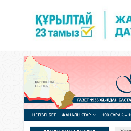
НЕГІЗГІ БЕТ
ЖАҢАЛЫҚТАР
100 СҰРАҚ – 
Жаңа