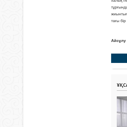
халық п
тұрғынд
жиынтығ
тағы бір
Айсұлу
ҰҚС