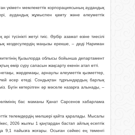
ған үкімет» мемлекеттік корпорациясының аудандық
рлері, аудандық жұмыспен қамту және әлеуметтік
і түсінікті жетуі тиіс. Әрбір азамат өзіне тиесілі
 ашық кездесулердің маңызы ерекше, – деді Нариман
омитетінің Қызылорда облысы бойынша департамент
ың өмір сүру сапасын жақсарту екенін атап өтті.
йнетақы, жәрдемақы, арнаулы әлеуметтік қызметтер,
елей әсер етеді. Сондықтан тұрғындардың барлық
міз. Бүгін көтерілген әр мәселе назарға алынады, –
бөлімінің бас маманы Қанат Сарсенов хабарлама
ттік төлемдердің мөлшері қайта қаралады. Мысалы
ес, 2026 жылғы 1 қаңтардан бастап айлық есептік
а 9,1 пайызға жоғары. Осыған сәйкес ең төменгі