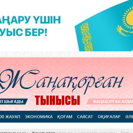
100 ЖАУАП
ЭКОНОМИКА
ҚОҒАМ
САЯСАТ
ОҚИҒАЛАР
ӘЛ
қорған тынысы
»
Жаңалықтар
» Халықтың әлеуметтік қорғалуы – басты