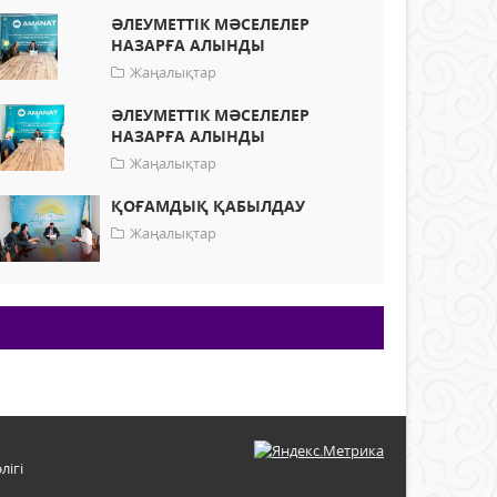
ӘЛЕУМЕТТІК МӘСЕЛЕЛЕР
НАЗАРҒА АЛЫНДЫ
Жаңалықтар
ӘЛЕУМЕТТІК МӘСЕЛЕЛЕР
НАЗАРҒА АЛЫНДЫ
Жаңалықтар
ҚОҒАМДЫҚ ҚАБЫЛДАУ
Жаңалықтар
лігі