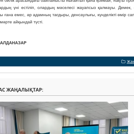
ен билік арасындағы байланысты нығайтып қана қоймай, нақты пр
ардың үні естіліп, олардың мәселесі жауапсыз қалмауы. Демек, 
ы ғана емес, әр адамның тағдыры, денсаулығы, күнделікті өмір са
 мәрте айқындай түсті.
 АЛДАНАЗАР
Жа
АС ЖАҢАЛЫҚТАР: