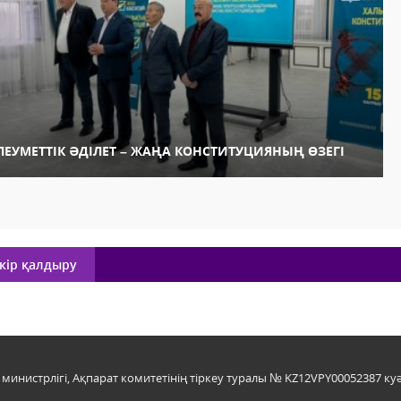
ЛЕУМЕТТІК ӘДІЛЕТ – ЖАҢА КОНСТИТУЦИЯНЫҢ ӨЗЕГІ
кір қалдыру
инистрлігі, Ақпарат комитетінің тіркеу туралы № KZ12VPY00052387 куә