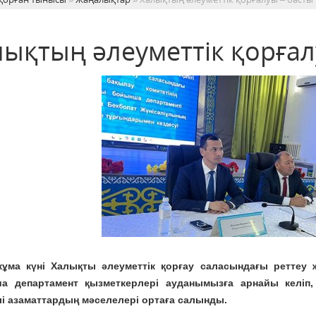
лықтың әлеуметтік қорғал
жұма күні Халықты әлеуметтік қорғау саласындағы реттеу
а департамент қызметкерлері ауданымызға арнайы келіп, т
і азаматтардың мәселелері ортаға салынды.