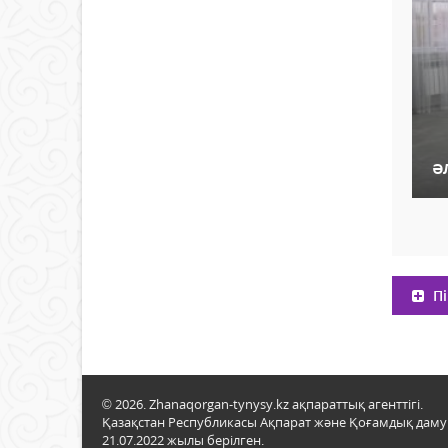
Ә
Пі
© 2026. Zhanaqorgan-tynysy.kz ақпараттық агенттігі.
Қазақстан Республикасы Ақпарат және Қоғамдық даму м
21.07.2022 жылы берілген.