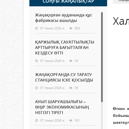
СОҢҒЫ ЖАҢАЛЫҚТАР
Жаңақорған ауданында құс
Ха
фабрикасы ашылды
07 тамыз 2026 ж.
583
ҚАРЖЫЛЫҚ САУАТТЫЛЫҚТЫ
АРТТЫРУҒА БАҒЫТТАЛҒАН
КЕЗДЕСУ ӨТТІ
07 тамыз 2026 ж.
59
ЖАҢАҚОРҒАНДА СУ ТАРАТУ
СТАНЦИЯСЫ ІСКЕ ҚОСЫЛДЫ
07 тамыз 2026 ж.
59
АУЫЛ ШАРУАШЫЛЫҒЫ –
ӨҢІР ЭКОНОМИКАСЫНЫҢ
Өткен 
НЕГІЗГІ ТІРЕГІ
бойынш
07 тамыз 2026 ж.
551
шектеул