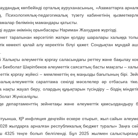
аудандық көпбейінді орталық ауруханасының, «Аза­маттарға арнал
ің, Психологиялық-педагогикалық түзету ка­бинетінің қызметке
амалар бөлімінің мамандары қатысты.
ді аудан әкімінің орынбасары Нариман Жахудаев жүргізді.
кет тарапынан көрсетіліп жатқан қолдау шаралары халыққа толық әр
тік көмекті қалай алу керектігін білуі қажет. Сондықтан мұндай
.
і Халықты әлеуметтік қорғау саласындағы реттеу және бақылау к
 Бекболат Шәріпбеков әлеуметтік саясаттың басты мақсаты – халықт
еттік қорғау жүйесі – мемлекеттің ең маңызды бағытының бірі. Зе
алық-әлеуметтік сараптама секілді мәселелер әр отбасыға тік
 нақты жауап беру, олардың құқықтарын түсіндіру – біздің міндеті
болат Жүнісәліұлы.
де департаменттің зейнетақы және әлеуметтік қамсыздандыру 
туынша, ҚР инфляция деңгейін ескере отырып, жыл сайын әлеуме
028 жылдарға арналған республикалық бюджет туралы» Заңға сәйк
іш 4325 теңге болып белгіленді. Бұл 2025 жылмен салыстырғанд