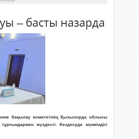
уы – басты назарда
 және бақылау комитетінің Қызылорда облысы
ұрғындармен жүздесті. Кездесуде мүмкіндігі