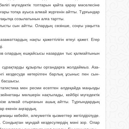
өлігі мүгедектік топтарын қайта қарау мәселесіне
ғары топқа ауыса алмай жүргенін айтты. Тұрғындар
ақытқа созылатынын алға тартты.
атысты сын айтты. Олардың сөзінше, соңғы уақытта
заматтардың нақты қажеттілігін өтеуі қажет. Егер
і.
ков олардың ешқайсысы назардан тыс қалмайтынын
 сұрақтарды құзырлы органдарға жолдаймыз. Аза­
гі кездесуде көтерілген барлық ұсыныс пен сын-
нт басшысы.
 статистика мен ресми есептен әлдеқайда маңызды
зейнетақы мөлшерін нақтылады, кейбірі мүгедектік
еткізе алмай отырғанын ашық айтты. Тұрғындардың
ар екенін аңғардық.
мақы көбейіп, әлеуметтік қызметтер жетілдірілуде.
. Сондықтан мұндай кездесулердің мәні зор. Олар