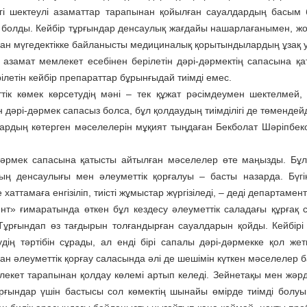
ігі шектеулі азаматтар тарапынан қойылған сауалдардың басым б
 болды. Кейбір тұрғындар денсаулық жағдайы нашарлағанымен, жо
ан мүгедектікке байланысты медициналық қорытындылардың ұзақ у
 азамат мемлекет есебінен берілетін дәрі-дәрмектің сапасына қ
рілетін кейбір препараттар бұрынғыдай тиімді емес.
тік көмек көрсетудің мәні – тек құжат рәсімдеумен шектелмей, а
н дәрі-дәрмек сапасыз болса, бұл қолдаудың тиімділігі де төмендейд
ардың көтерген мәселелерін мұқият тыңдаған Бекболат Шәріпбе
дәрмек сапасына қатысты айтылған мәселелер өте маңызды. Бұл
ың денсаулығы мен әлеуметтік қорғалуы – басты назарда. Бүгін
 хаттамаға енгізіліп, тиісті жұмыстар жүргізіледі, – деді департаме
нт» ғимаратында өткен бұл кездесу әлеуметтік сала­дағы құрғақ
Тұрғындап өз тағдырын толғандырған сауалдарын қойды. Кейбірі 
удің тәртібін сұрады, ал енді бірі сапалы дәрі-дәрмекке қол ж
ан әлеуметтік қорғау саласында әлі де шешімін күткен мәселелер б
лекет тарапынан қолдау көлемі артып келеді. Зейнетақы мен жәрде
ұрғындар үшін бастысы сол көмектің шынайы өмірде тиімді болуы