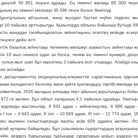
с деңгейі 50 851 теңгені құрады. Ең төменгі жалақы 85 000 теңг
ының ең төменгі мөлшері 35 596 теңге болып бекітілді.
ұратұлының айтуынша, жаңа жылдан бастап еңбек сіңірген ж
рі 10 пайызға арттырылды. Қызылорда облысы бойынша бүгінде 89
сты жаңадан тағайындалатын зейнетақыны есептеу кезінде ескері
теңгеге дейін өсті.
ттік базалық зейнетақы төлемінің мөлшері азаматтың зейнетақы жүй
тілі 10 жыл немесе одан аз болса, төлем ең төменгі күнкөріс деңг
 толық жыл үшін бұл көрсеткіш 2 пайызға өсіп отырады. Алайда оны
ан аспайды.
і департаменттің медициналық-әлеуметтік сарап­таманың әдісн
ва мүгедектікті белгілеу және қайта куәландыру тәртібі жөнінде ке
ліметінше, 2026 жылдың алғашқы төрт айының қорытындысы бойын
 872-ге жеткен. Бұл облыс халқының 4,1 пайызын құрайды. Нақтыра
 жарамды жастағылар, 8 593 адам – зейнеткерлер, 6 886 адам – 
І топ – 4 643 адам, ІІ топ – 10 569 адам, ІІІ топ – 12 774 адам, 
кен жылмен салыстырғанда жалпы өсім 609 адамға жеткен. Әсі
қтай артқаны байқалады. Бұл созылмалы сырқаттардың асқынуына
тейік, кездесу барысында тұрғындар сұрақтарын қойып, өздерін то