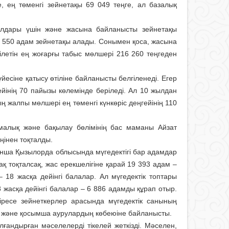
е, ең төменгі зейнетақы 69 049 теңге, ал базалық
ылдары үшін және жасына байланысты зейнетақы
 550 адам зейнетақы алады. Сонымен қоса, жасына
летін ең жоғарғы табыс мөлшері 216 260 теңгеден
есіне қатысу өтіліне байланысты белгіленеді. Егер
ейінің 70 пайызы көлемінде беріледі. Ал 10 жылдан
ң жалпы мөлшері ең төменгі күнкөріс деңгейінің 110
амалық және бақылау бөлімінің бас маманы Айзат
ңінен тоқталды.
ша Қызылорда облысында мүгедектігі бар адамдар
қ тоқталсақ, жас ерекшелігіне қарай 19 393 адам –
18 жасқа дейінгі балалар. Ал мүгедектік топтары
18 жасқа дейінгі балалар – 6 886 адамды құрап отыр.
ресе зейнеткерлер арасында мүгедектік санының
 және қосымша аурулардың көбеюіне байланысты.
лғандырған мәселелерді тікелей жеткізді. Мәселен,