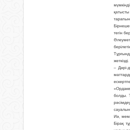
мүмкінд
қатысты
тарапын
Бірнеше
тегін бе
Әлеумет
берілеті
Тұрғынд
жеткізді.
– Дәрі-
маттард
ескертпе
«Ордаке
болды. 
рәсімде
сауалын
Иә, мем
Бірақ т