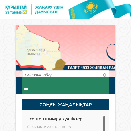
СОҢҒЫ ЖАҢАЛЫҚТАР
Есептен шығару куәліктері
06 тамыз 2026 ж.
49