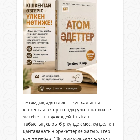
«Атомдық әдеттер» — күн сайынғы
кішкентай өзгерістердің үлкен нәтижеге
жеткізетінін дәлелдейтін кітап.
Табыстың сыры бір күнде емес, күнделікті
қайталанатын әрекеттерде жатыр. Егер
күніне небәрі 1%-ға жақсарсаңыз, уақыт