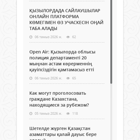
ҚЫЗЫЛОРДАДА САЙЛАУШЫЛАР
ОНЛАЙН ПЛАТФОРМА
КӨМЕГІМЕН ӨЗ УЧАСКЕСІН ОҢАЙ
ТАБА АЛАДЫ
06 тамыз 2026 ж.
62
Open Air: Қызылорда облысы
полиция департаменті 20
мыңнан астам көрерменнің
қауіпсіздігін қамтамасыз етті
06 тамыз 2026 ж.
65
Как могут проголосовать
граждане Казахстана,
находящиеся за рубежом?
05 тамыз 2026 ж.
118
Шетелде жүрген Қазақстан
азаматтары қалай дауыс бере