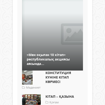
«Мен оқыған 10 кітап»
республикалық акциясы
аясында…
КОНСТИТУЦИЯ
КҮНІНЕ КІТАП
КӨРМЕСІ
Мәдениет
КІТАП – ҚАЗЫНА
Қоғам