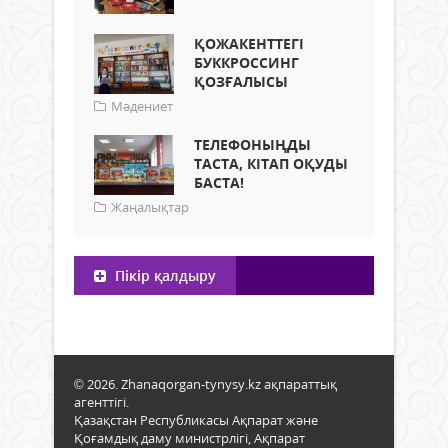
ҚОЖАКЕНТТЕГІ
БУККРОССИНГ
ҚОЗҒАЛЫСЫ
Мәдениет
ТЕЛЕФОНЫҢДЫ
ТАСТА, КІТАП ОҚУДЫ
БАСТА!
Жаңалықтар
Пікір қалдыру
© 2026. Zhanaqorgan-tynysy.kz ақпараттық
агенттігі.
Қазақстан Республикасы Ақпарат және
Қоғамдық даму министрлігі, Ақпарат