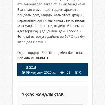
өте өміріңіздегі өзгерісті анық байқайсыз.
Бұл кітап жаман әдеттерден арылып,
пайдалы дағдыларды қалыптастырудың
қарапайым әрі тиімді жолдарын ұсынады.
«Сіз мақсаттарыңыздың деңгейіне емес,
әдеттеріңіздің деңгейіне дейін өсесіз.»
Өзіңізді өзгертуге дайынсыз ба? Онда бұл
кітап дәл сіз үшін!
Оқып көрдіңіз бе? Пікіріңізбен бөлісіңіз!
Сабина ӘШІМХАН
Қоғам
09 маусым 2026 ж.
408
0
ҰҚСАС ЖАҢАЛЫҚТАР: