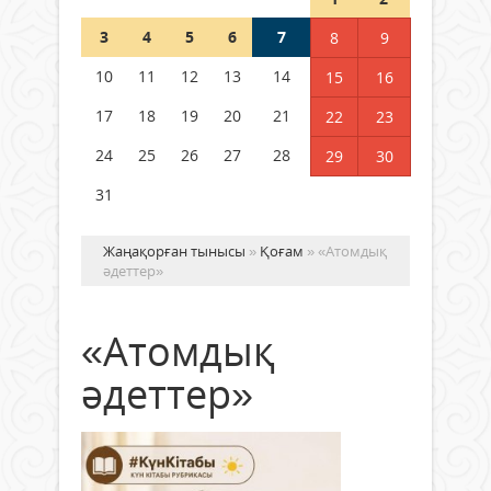
3
4
5
6
7
8
9
Германия аптап ыстыққа
байланысты суды үнемдей
10
11
12
13
14
15
16
бастады
17
18
19
20
21
22
23
04 тамыз 2026 ж.
96
24
25
26
27
28
29
30
31
Жаңақорған тынысы
»
Қоғам
» «Атомдық
әдеттер»
«Атомдық
әдеттер»