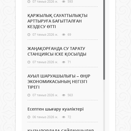
07 тамыз 2026 ж.
593
ҚАРЖЫЛЫҚ САУАТТЫЛЫҚТЫ
АРТТЫРУҒА БАҒЫТТАЛҒАН
КЕЗДЕСУ ӨТТІ
07 тамыз 2026 ж.
69
ЖАҢАҚОРҒАНДА СУ ТАРАТУ
СТАНЦИЯСЫ ІСКЕ ҚОСЫЛДЫ
07 тамыз 2026 ж.
71
АУЫЛ ШАРУАШЫЛЫҒЫ – ӨҢІР
ЭКОНОМИКАСЫНЫҢ НЕГІЗГІ
ТІРЕГІ
07 тамыз 2026 ж.
563
Есептен шығару куәліктері
06 тамыз 2026 ж.
72
ҚЫЗЫЛОРДАДА САЙЛАУШЫЛАР