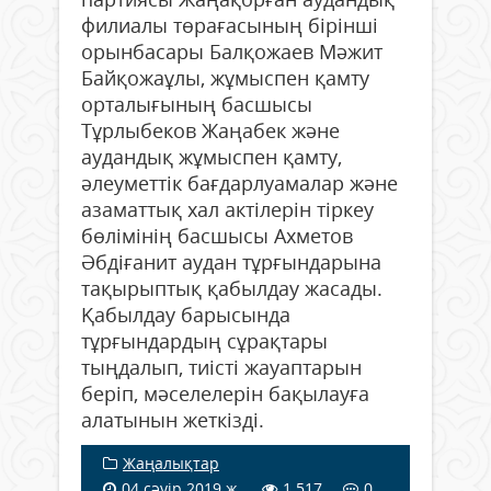
филиалы төрағасының бірінші
орынбасары Балқожаев Мәжит
Байқожаұлы, жұмыспен қамту
орталығының басшысы
Тұрлыбеков Жаңабек және
аудандық жұмыспен қамту,
әлеуметтік бағдарлуамалар және
азаматтық хал актілерін тіркеу
бөлімінің басшысы Ахметов
Әбдіғанит аудан тұрғындарына
тақырыптық қабылдау жасады.
Қабылдау барысында
тұрғындардың сұрақтары
тыңдалып, тиісті жауаптарын
беріп, мәселелерін бақылауға
алатынын жеткізді.
Жаңалықтар
04 сәуір 2019 ж.
1 517
0