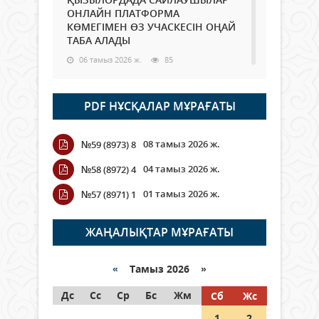
ОНЛАЙН ПЛАТФОРМА
КӨМЕГІМЕН ӨЗ УЧАСКЕСІН ОҢАЙ
ТАБА АЛАДЫ
06 тамыз 2026 ж.
85
Open Air: Қызылорда облысы
PDF НҰСҚАЛАР МҰРАҒАТЫ
полиция департаменті 20
мыңнан астам көрерменнің
қауіпсіздігін қамтамасыз етті
08 тамыз 2026 ж.
№59 (8973) 8
06 тамыз 2026 ж.
95
04 тамыз 2026 ж.
№58 (8972) 4
Wi-Fi ҚАБЫРҒА АРҚЫЛЫ ҚАЛАЙ
01 тамыз 2026 ж.
№57 (8971) 1
ӨТЕДІ?
06 тамыз 2026 ж.
263
ЖАҢАЛЫҚТАР МҰРАҒАТЫ
Как могут проголосовать
граждане Казахстана,
«
Тамыз 2026 »
находящиеся за рубежом?
Дс
Сс
Ср
Бс
Жм
Сб
Жс
05 тамыз 2026 ж.
144
1
2