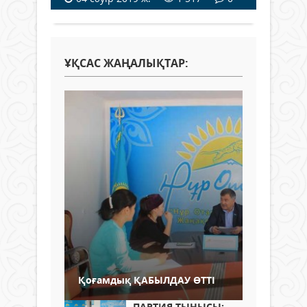
ҰҚСАС ЖАҢАЛЫҚТАР:
Қоғамдық ҚАБЫЛДАУ ӨТТІ
ПАРТИЯ ТЫНЫСЫ: