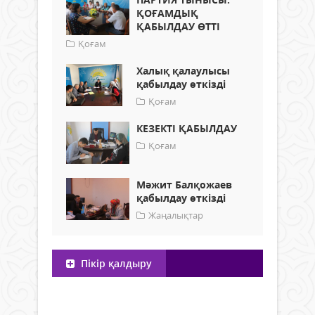
ҚОҒАМДЫҚ
ҚАБЫЛДАУ ӨТТІ
Қоғам
Халық қалаулысы
қабылдау өткізді
Қоғам
КЕЗЕКТІ ҚАБЫЛДАУ
Қоғам
Мәжит Балқожаев
қабылдау өткізді
Жаңалықтар
Пікір қалдыру