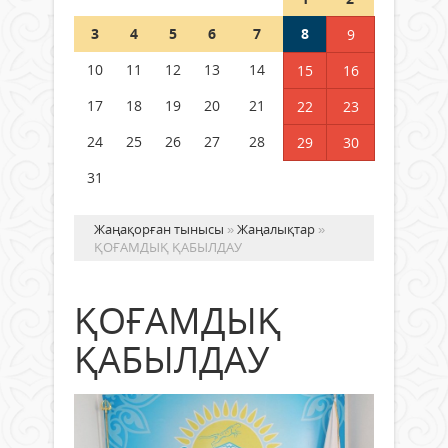
Шетелде жүрген Қазақстан
3
4
5
6
7
8
9
азаматтары қалай дауыс бере
алады?
10
11
12
13
14
15
16
05 тамыз 2026 ж.
153
17
18
19
20
21
22
23
24
25
26
27
28
29
30
31
Жаңақорған тынысы
»
Жаңалықтар
»
ҚОҒАМДЫҚ ҚАБЫЛДАУ
ҚОҒАМДЫҚ
ҚАБЫЛДАУ