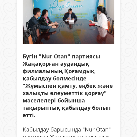
Бүгін "Nur Otan" партиясы
Жаңақорған аудандық
филиалының Қоғамдық
қабылдау бөлмесінде
"Жұмыспен қамту, еңбек және
халықты әлеуметтік қорғау"
мәселелері бойынша
тақырыптық қабылдау болып
өтті.
Қабылдау барысында "Nur Otan"
партиясы Жаңақорған аудандық