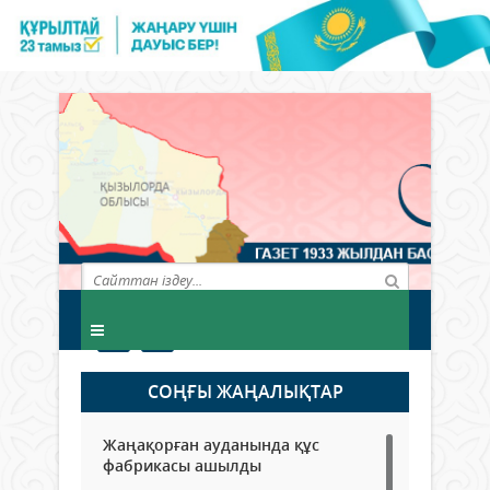
СОҢҒЫ ЖАҢАЛЫҚТАР
Жаңақорған ауданында құс
фабрикасы ашылды