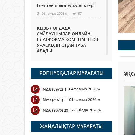
Есептен шығару куәліктері
06 тамыз 2026 ж.
57
ҚЫЗЫЛОРДАДА
САЙЛАУШЫЛАР ОНЛАЙН
ПЛАТФОРМА КӨМЕГІМЕН ӨЗ
УЧАСКЕСІН ОҢАЙ ТАБА
АЛАДЫ
06 тамыз 2026 ж.
70
PDF НҰСҚАЛАР МҰРАҒАТЫ
Open Air: Қызылорда
ҰҚС
облысы полиция
департаменті 20 мыңнан
04 тамыз 2026 ж.
№58 (8972) 4
астам көрерменнің
қауіпсіздігін қамтамасыз етті
01 тамыз 2026 ж.
№57 (8971) 1
06 тамыз 2026 ж.
81
28 шілде 2026 ж.
№56 (8970) 28
Wi-Fi ҚАБЫРҒА АРҚЫЛЫ
ҚАЛАЙ ӨТЕДІ?
ЖАҢАЛЫҚТАР МҰРАҒАТЫ
06 тамыз 2026 ж.
252