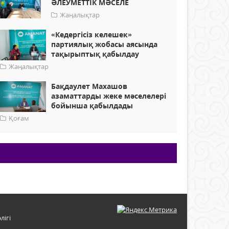
ӘЛЕУМЕТТІК МӘСЕЛЕ
Жаңалықтар
«Кедергісіз келешек»
партиялық жобасы аясында
тақырыптық қабылдау
Жаңалықтар
Бақдаулет Махашов
азаматтарды жеке мәселелері
бойынша қабылдады
Қоғам
лігі