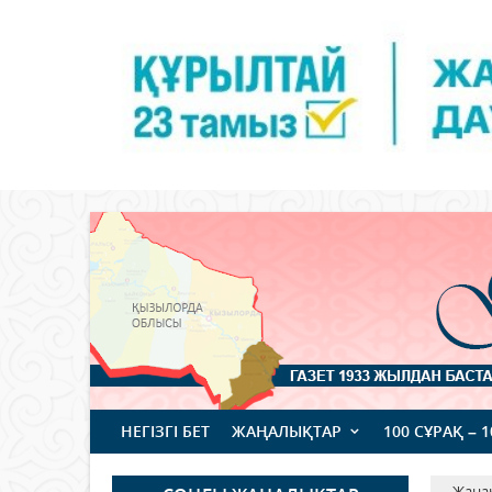
НЕГІЗГІ БЕТ
ЖАҢАЛЫҚТАР
100 СҰРАҚ – 
Жаңа