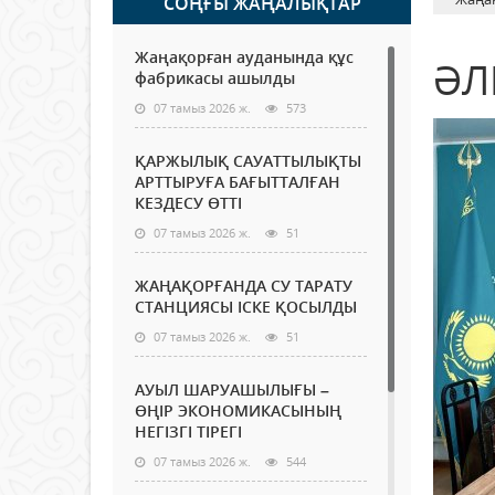
СОҢҒЫ ЖАҢАЛЫҚТАР
Жаңақорған ауданында құс
ӘЛ
фабрикасы ашылды
07 тамыз 2026 ж.
573
ҚАРЖЫЛЫҚ САУАТТЫЛЫҚТЫ
АРТТЫРУҒА БАҒЫТТАЛҒАН
КЕЗДЕСУ ӨТТІ
07 тамыз 2026 ж.
51
ЖАҢАҚОРҒАНДА СУ ТАРАТУ
СТАНЦИЯСЫ ІСКЕ ҚОСЫЛДЫ
07 тамыз 2026 ж.
51
АУЫЛ ШАРУАШЫЛЫҒЫ –
ӨҢІР ЭКОНОМИКАСЫНЫҢ
НЕГІЗГІ ТІРЕГІ
07 тамыз 2026 ж.
544