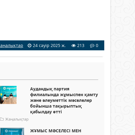
аңалықтар
24 сәуір 2025 ж.
213
0
Аудандық партия
филиалында жұмыспен қамту
және әлеуметтік мәселелер
бойынша тақырыптық
қабылдау өтті
Жаңалықтар
ЖҰМЫС МӘСЕЛЕСІ МЕН