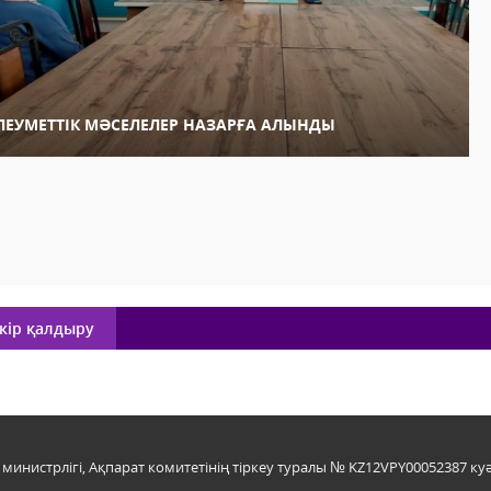
ЛЕУМЕТТІК МӘСЕЛЕЛЕР НАЗАРҒА АЛЫНДЫ
кір қалдыру
инистрлігі, Ақпарат комитетінің тіркеу туралы № KZ12VPY00052387 куә