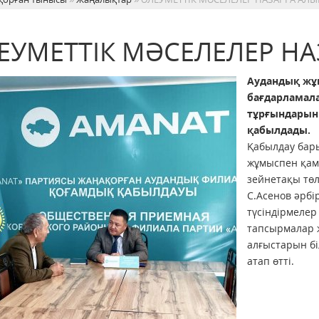
ЕУМЕТТІК МӘСЕЛЕЛЕР Н
Аудандық жұ
бағдарламала
тұрғындарын
қабылдады.
Қабылдау бары
жұмыспен қамт
зейнетақы тө
С.Асенов әрбір
түсіндірмелер
тапсырмалар ж
алғыстарын бі
атап өтті.