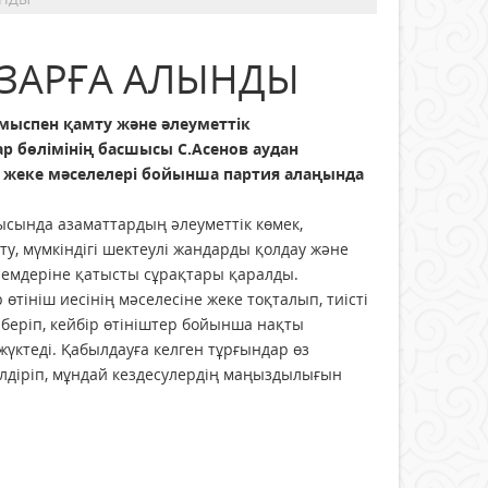
АЗАРҒА АЛЫНДЫ
мыспен қамту және әлеуметтік
р бөлімінің басшысы С.Асенов аудан
 жеке мәселелері бойынша партия алаңында
сында азаматтардың әлеуметтік көмек,
у, мүмкіндігі шектеулі жандарды қолдау және
лемдеріне қатысты сұрақтары қаралды.
 өтініш иесінің мәселесіне жеке тоқталып, тиісті
 беріп, кейбір өтініштер бойынша нақты
үктеді. Қабылдауға келген тұрғындар өз
лдіріп, мұндай кездесулердің маңыздылығын