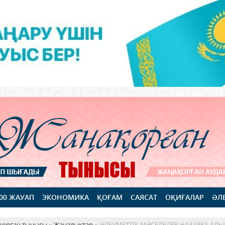
100 ЖАУАП
ЭКОНОМИКА
ҚОҒАМ
САЯСАТ
ОҚИҒАЛАР
ӘЛ
қорған тынысы
»
Жаңалықтар
» ӘЛЕУМЕТТІК МӘСЕЛЕЛЕР НАЗАРҒА АЛ