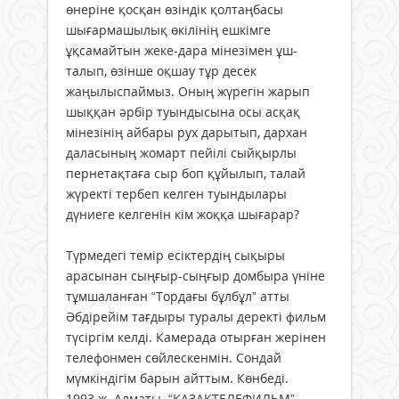
өнеріне қосқан өзіндік қолтаңбасы
шығармашылық өкілінің ешкімге
ұқсамайтын жеке-дара мінезімен ұш­
талып, өзінше оқшау тұр десек
жаңылыспаймыз. Оның жүрегін жарып
шыққан әрбір туындысына осы асқақ
мінезінің айбары рух дарытып, дархан
даласының жомарт пейілі сыйқырлы
пернетақтаға сыр боп құйылып, талай
жүректі тербеп келген туындылары
дүниеге келгенін кім жоққа шығарар?
Түрмедегі темір есіктердің сықыры
арасынан сыңғыр-сыңғыр домбыра үніне
тұмшаланған “Тордағы бұлбұл” атты
Әбдірейім тағдыры туралы деректі фильм
түсіргім келді. Камерада отырған жерінен
телефонмен сөйлескенмін. Сондай
мүмкіндігім барын айттым. Көнбеді.
1993 ж. Алматы. “ҚАЗАҚТЕЛЕФИЛЬМ”