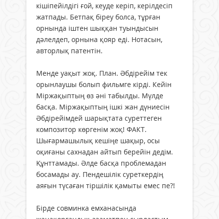
кішіпейілдігі ғой, кеуде керіп, керілдесіп
жатпады. Бетпақ біреу болса, тұрған
орнында іштен шыққан туындысын
дәлелдеп, орнына қояр еді. Нотасын,
авторлық патентін.
Менде уақыт жоқ. План. Әбдірейім тек
орынлаушы болып фильмге кірді. Кейін
Міржақыптың өз әні табылды. Мүлде
басқа. Міржақыптың ішкі жан дүниесін
Әбдірейімдей шарықтата суреттеген
композитор көргенім жоқ! ФАКТ.
Шығармашылық кешіңе шақыр, осы
оқиғаны сахнадан айтып берейін дедім.
Құнттамады. Әлде басқа проблемадан
босамады ау. Пендешілік суреткердің
аяғын түсаған тіршілік қамыты емес пе?!
Бірде совминка емханасында