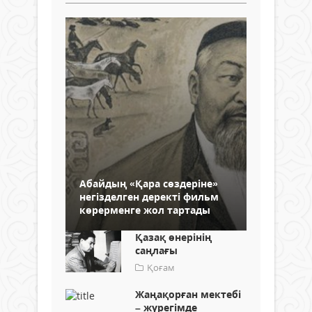
Абайдың «Қара сөздеріне»
негізделген деректі фильм
көрерменге жол тартады
Қазақ өнерінің
саңлағы
Қоғам
Жаңақорған мектебі
– жүрегімде