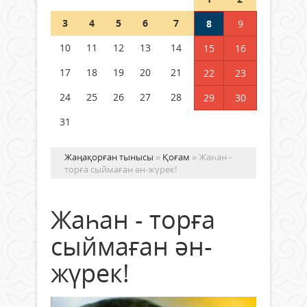
Шетелде жүрген Қазақстан
3
4
5
6
7
8
9
азаматтары қалай дауыс бере
алады?
10
11
12
13
14
15
16
05 тамыз 2026 ж.
148
17
18
19
20
21
22
23
24
25
26
27
28
29
30
31
Жаңақорған тынысы
»
Қоғам
» Жаһан -
торға сыймаған ән-жүрек!
Жаһан - торға
сыймаған ән-
жүрек!