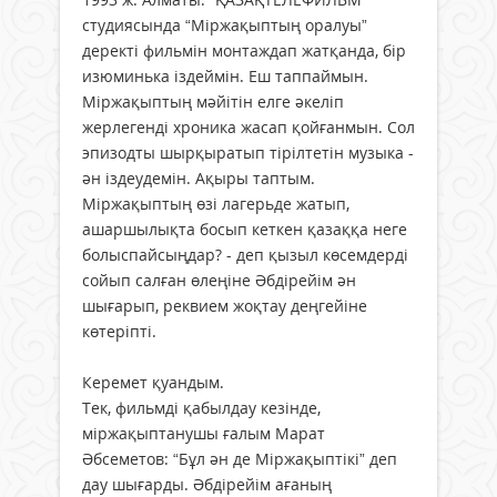
студиясында “Міржақыптың оралуы”
деректі фильмін монтаждап жатқанда, бір
изюминька іздеймін. Еш таппаймын.
Міржақыптың мәйітін елге әкеліп
жерлегенді хроника жасап қойғанмын. Сол
эпизодты шырқыратып тірілтетін музыка -
ән іздеудемін. Ақыры таптым.
Міржақыптың өзі лагерьде жатып,
ашаршылықта босып кеткен қазаққа неге
болыспайсыңдар? - деп қызыл көсемдерді
сойып салған өлеңіне Әбдірейім ән
шығарып, реквием жоқтау деңгейіне
көтеріпті.
Керемет қуандым.
Тек, фильмді қабылдау кезінде,
міржақыптанушы ғалым Марат
Әбсеметов: “Бұл ән де Міржақыптікі” деп
дау шығарды. Әбдірейім ағаның