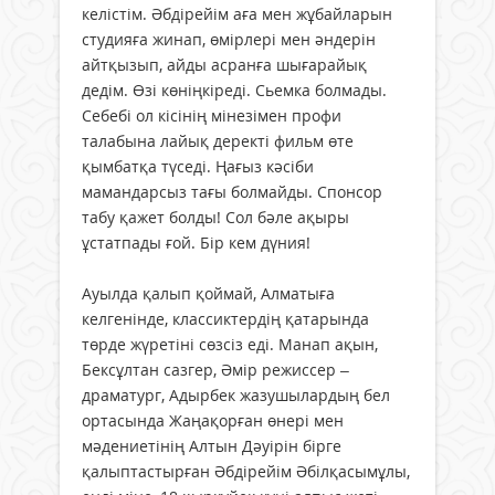
келістім. Әбдірейім аға мен жұбайларын
студияға жинап, өмірлері мен әндерін
айтқызып, айды асранға шығарайық
дедім. Өзі көніңкіреді. Сьемка болмады.
Себебі ол кісінің мінезімен профи
талабына лайық деректі фильм өте
қымбатқа түседі. Ңағыз кәсіби
мамандарсыз тағы болмайды. Спонсор
табу қажет болды! Сол бәле ақыры
ұстатпады ғой. Бір кем дүния!
Ауылда қалып қоймай, Алматыға
келгенінде, классиктердің қатарында
төрде жүретіні сөзсіз еді. Манап ақын,
Бексұлтан сазгер, Әмір режиссер –
драматург, Адырбек жазушылардың бел
ортасында Жаңақорған өнері мен
мәдениетінің Алтын Дәуірін бірге
қалыптастырған Әбдірейім Әбілқасымұлы,