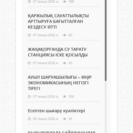
07 тамыз 2026 ж.
586
ҚАРЖЫЛЫҚ САУАТТЫЛЫҚТЫ
АРТТЫРУҒА БАҒЫТТАЛҒАН
КЕЗДЕСУ ӨТТІ
07 тамыз 2026 ж.
63
ЖАҢАҚОРҒАНДА СУ ТАРАТУ
СТАНЦИЯСЫ ІСКЕ ҚОСЫЛДЫ
07 тамыз 2026 ж.
63
АУЫЛ ШАРУАШЫЛЫҒЫ – ӨҢІР
ЭКОНОМИКАСЫНЫҢ НЕГІЗГІ
ТІРЕГІ
07 тамыз 2026 ж.
556
Есептен шығару куәліктері
06 тамыз 2026 ж.
65
ҚЫЗЫЛОРДАДА САЙЛАУШЫЛАР