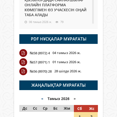
ОНЛАЙН ПЛАТФОРМА
КӨМЕГІМЕН ӨЗ УЧАСКЕСІН ОҢАЙ
ТАБА АЛАДЫ
06 тамыз 2026 ж.
79
Open Air: Қызылорда облысы
PDF НҰСҚАЛАР МҰРАҒАТЫ
полиция департаменті 20
мыңнан астам көрерменнің
қауіпсіздігін қамтамасыз етті
04 тамыз 2026 ж.
№58 (8972) 4
06 тамыз 2026 ж.
86
01 тамыз 2026 ж.
№57 (8971) 1
Wi-Fi ҚАБЫРҒА АРҚЫЛЫ ҚАЛАЙ
28 шілде 2026 ж.
№56 (8970) 28
ӨТЕДІ?
06 тамыз 2026 ж.
256
ЖАҢАЛЫҚТАР МҰРАҒАТЫ
Как могут проголосовать
граждане Казахстана,
«
Тамыз 2026 »
находящиеся за рубежом?
Дс
Сс
Ср
Бс
Жм
Сб
Жс
05 тамыз 2026 ж.
137
1
2