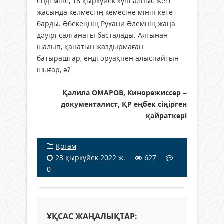
енді міне, 18 қыркүйек күні алпыс жеті
жасында келместің кемесіне мініп кете
барды. Әбекеңнің Рухани Әлемнің жаңа
дәуірі салтанаты басталады. Аяғынан
шалып, қанатын жаздырмаған
батыраштар, енді әруақпен алыспайтын
шығар, ә?
Қалила ОМАРОВ, Кинорежиссер –
документалист, ҚР еңбек сіңірген
қайраткері
Қоғам
23 қыркүйек 2022 ж.
627
0
ҰҚСАС ЖАҢАЛЫҚТАР: