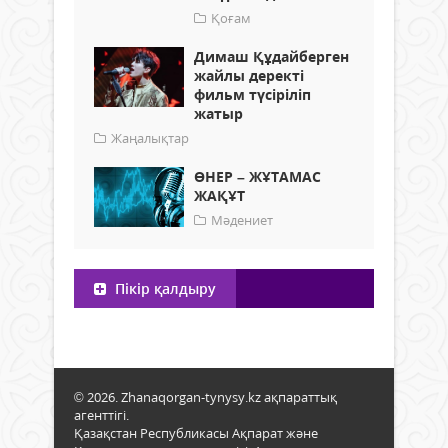
Қоғам
Димаш Құдайберген
жайлы деректі
фильм түсіріліп
жатыр
Жаңалықтар
ӨНЕР – ЖҰТАМАС
ЖАҚҰТ
Мәдениет
Пікір қалдыру
© 2026. Zhanaqorgan-tynysy.kz ақпараттық
агенттігі.
Қазақстан Республикасы Ақпарат және