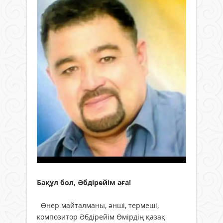
Бақұл бол, Әбдірейім аға!
Өнер майталманы, әнші, термеші,
композитор Әбдірейім Өмірдің қазақ