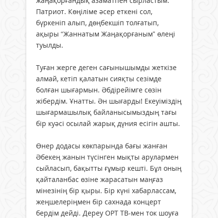
жаңақорғандық азаматпен сырластым.
Патриот. Көңіліме әсер еткені сол,
бүркеніп алып, дөңбекшіп толғатып,
ақыры “Жаннатым Жаңақорғаным” өлеңі
туылды.
Туған жерге деген сағынышымды жеткізе
алмай, кетіп қалатын сияқты сезімде
болған шығармын. Әбдірейімге сөзін
жібердім. Ұнатты. Ән шығарды! Екеуіміздің
шығармашылық байланысымыздың тағы
бір куәсі осылай жарық дүния есігін ашты.
Өнер додасы көкпарында бағы жанған
Әбекең жанын түсінген мықты арулармен
сыйласып, бақытты ғұмыр кешті. Бұл оның
қайталанбас өзіне жарасатын маңғаз
мінезінің бір қыры. Бір күні хабарлассам,
жеңшелеріңмен бір сахнада концерт
бердім дейді. Дереу ОРТ ТВ-мен ток шоуға