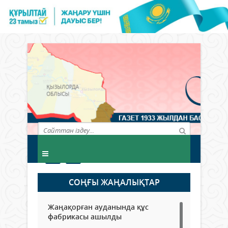
СОҢҒЫ ЖАҢАЛЫҚТАР
Жаңақорған ауданында құс
фабрикасы ашылды