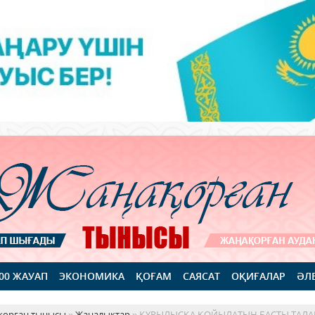
100 ЖАУАП
ЭКОНОМИКА
ҚОҒАМ
САЯСАТ
ОҚИҒАЛАР
ӘЛ
қорған тынысы
»
Жаңалықтар
» ҚҰРЫЛЫСҚА ҚОЙЫЛАТЫН БАСТЫ ТАЛАП