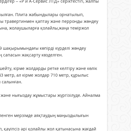
ердігер – «Р и А-Сервис ЛТД» серіктестігі, жалпы
ұйылған. Плита жабындылары орнатылып,
тты травертинмен қаптау және перронды жөндеу
рына, жолаушыларға қолайлы,жаңа теміржол
 шақырымындағы көпірді күрделі жөндеу
 сапасын жақсарту көзделген.
йту, кірме жолдарды ретке келтіру және көлік
3 метр, ал кірме жолдар 710 метр, құрылыс
л салынған.
у және нығыздау жұмыстары жүргізілуде. Айналма
гіленген мерзімде аяқтаудың маңыздылығын
, қауіпсіз әрі қолайлы жол қатынасына жағдай