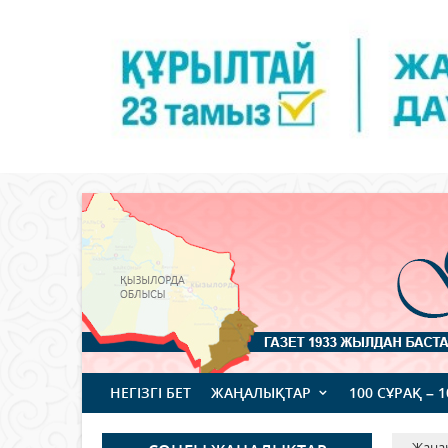
НЕГІЗГІ БЕТ
ЖАҢАЛЫҚТАР
100 СҰРАҚ – 
Жаңа