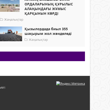
ОРДАЛАРЫНЫҢ ҚҰРЫЛЫС
АЛАҢЫНДАҒЫ ЖҰМЫС
ҚАРҚЫНЫН КӨРДІ
Жаңалықтар
Қызылордада биыл 355
шақырым жол жөнделеді
Жаңалықтар
лігі