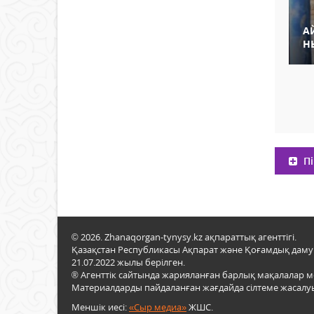
А
Н
Пі
© 2026. Zhanaqorgan-tynysy.kz ақпараттық агенттігі.
Қазақстан Республикасы Ақпарат және Қоғамдық даму м
21.07.2022 жылы берілген.
® Агенттік сайтында жарияланған барлық мақалалар 
Материалдарды пайдаланған жағдайда сілтеме жасалуы
Меншік иесі:
«Сыр медиа»
ЖШС.