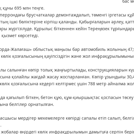
бас м
 құны 695 млн теңге.
 перрондағы брусчаткалар демонтаждалып, төменгі іргетасы қ
тың ішкі бөліктеріне кірпіш қаланды. Қабырғаларын әрлеу, қа
ры жүргізілуде. Құрылыс біткеннен кейін Тереңөзек тұрғында
 қызмет көрсетеді.
рда-Жалағаш» облыстық маңызы бар автомобиль жолының 47,9
көлік қозғалысының қауіпсіздігін және жол инфрақұрылымының
лы салынған көпір толық жаңғыртылады, конструкцияларын күше
сына қолайлы жағдай жасау жоспарланған. Көпір ұзындығы 30,4
 көлік қозғалысына кедергі келтірмес үшін 788 метр айналма жо
ада қағылып біткен, бетон құю, құм-қиыршықтас қоспасын төсе
ына белгілер орнатылған.
асшысы мердігер мекемелерге көпірді сапалы етіп салып, бел
.
 жобалар өңірдегі көлік инфрақұрылымын дамытуға серпін беріп