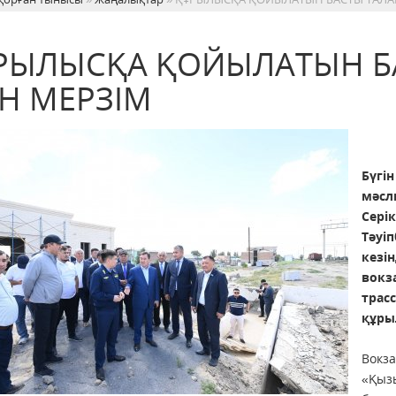
РЫЛЫСҚА ҚОЙЫЛАТЫН БА
Н МЕРЗІМ
Бүгі
мәсл
Сері
Тәуі
кезі
вокз
трас
құры
Вокз
«Қызы