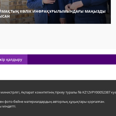
ЙМАҚТЫҢ КӨЛІК ИНФРАҚҰРЫЛЫМЫНДАҒЫ МАҢЫЗДЫ
ЫСАН
кір қалдыру
инистрлігі, Ақпарат комитетінің тіркеу туралы № KZ12VPY00052387 куә
мен фото-бейне материалдардың авторлық құқықтары қорғалған.
 міндетті.