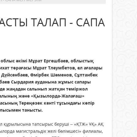
СТЫ ТАЛАП - САПА
н облыс әкімі Мұрат Ергешбаев, облыстық
ихат төрағасы Мұрат Тлеумбетов, ел ағалары
к Дүйсенбаев, Өмірбек Шәменов, Сұлтанбек
пбаев Сырдария ауданына жұмыс сапары
нде жаңадан салынып жатқан теміржол
алының және «Қызылорда-Жалағаш»
сасының Тереңөзек кенті тұсындағы көпір
лысымен танысты.
ал құрылысына тапсырыс беруші – «ҚТЖ» ҰҚ» АҚ
лорда магистральдік желі бөлімшесі» филиалы,