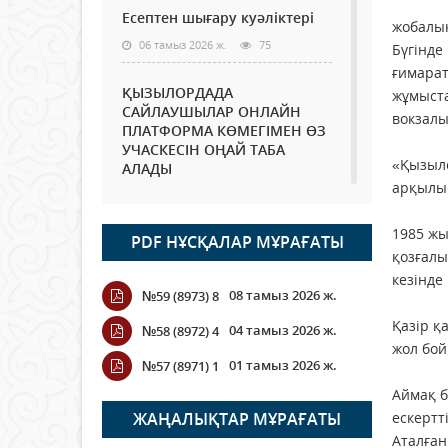
Есептен шығару куәліктері
жобалық
06 тамыз 2026 ж.
75
Бүгінде
ғимарат
ҚЫЗЫЛОРДАДА
жұмыста
САЙЛАУШЫЛАР ОНЛАЙН
вокзалы
ПЛАТФОРМА КӨМЕГІМЕН ӨЗ
УЧАСКЕСІН ОҢАЙ ТАБА
«Қызыло
АЛАДЫ
арқылы 
06 тамыз 2026 ж.
89
1985 жы
PDF НҰСҚАЛАР МҰРАҒАТЫ
Open Air: Қызылорда
қозғалы
облысы полиция
кезінде
департаменті 20 мыңнан
08 тамыз 2026 ж.
№59 (8973) 8
астам көрерменнің
қауіпсіздігін қамтамасыз етті
Қазір қ
04 тамыз 2026 ж.
№58 (8972) 4
06 тамыз 2026 ж.
101
жол бой
01 тамыз 2026 ж.
№57 (8971) 1
Wi-Fi ҚАБЫРҒА АРҚЫЛЫ
Аймақ б
ҚАЛАЙ ӨТЕДІ?
ЖАҢАЛЫҚТАР МҰРАҒАТЫ
ескертті
Аталған
06 тамыз 2026 ж.
266