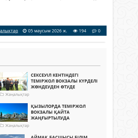
алықтар
05 маусым 2026 ж.
194
0
СЕКСЕУІЛ КЕНТІНДЕГІ
ТЕМІРЖОЛ ВОКЗАЛЫ КҮРДЕЛІ
ЖӨНДЕУДЕН ӨТУДЕ
Жаңалықтар
ҚЫЗЫЛОРДА ТЕМІРЖОЛ
ВОКЗАЛЫ ҚАЙТА
ЖАҢҒЫРТЫЛУДА
Жаңалықтар
АЙМАҚ БАСШЫСЫ БІЛІМ