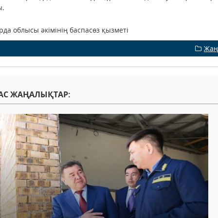
ы.
да облысы әкімінің баспасөз қызметі
Жаң
АС ЖАҢАЛЫҚТАР: