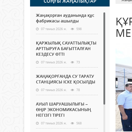
СОҢҒЫ ЖАҢАЛЫҚТАР
Жаңақорған ауданында құс
ҚҰ
фабрикасы ашылды
МЕ
07 тамыз 2026 ж.
598
ҚАРЖЫЛЫҚ САУАТТЫЛЫҚТЫ
АРТТЫРУҒА БАҒЫТТАЛҒАН
КЕЗДЕСУ ӨТТІ
07 тамыз 2026 ж.
73
ЖАҢАҚОРҒАНДА СУ ТАРАТУ
СТАНЦИЯСЫ ІСКЕ ҚОСЫЛДЫ
07 тамыз 2026 ж.
78
АУЫЛ ШАРУАШЫЛЫҒЫ –
ӨҢІР ЭКОНОМИКАСЫНЫҢ
НЕГІЗГІ ТІРЕГІ
07 тамыз 2026 ж.
568