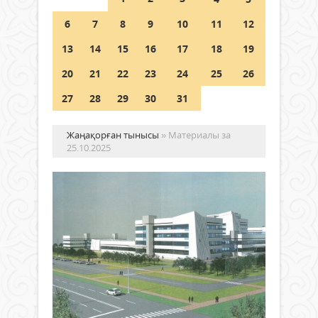
Шетелде жүрген Қазақстан
6
7
8
9
10
11
12
азаматтары қалай дауыс бере
алады?
13
14
15
16
17
18
19
05 тамыз 2026 ж.
156
20
21
22
23
24
25
26
27
28
29
30
31
Жаңақорған тынысы
» Материалы за
25.10.2025
ҚЫ
ЗА
МЕ
ОР
Жаңалықтар
БО
25 қазан
КӨ
2025 ж.
2 122
Бүгі
0
облы
Толығырақ
әкімі