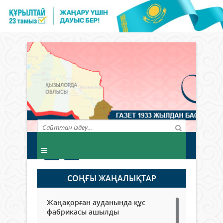
СОҢҒЫ ЖАҢАЛЫҚТАР
Жаңақорған ауданында құс
фабрикасы ашылды