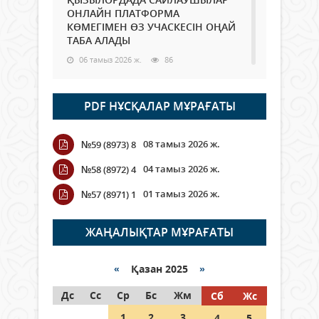
ОНЛАЙН ПЛАТФОРМА
КӨМЕГІМЕН ӨЗ УЧАСКЕСІН ОҢАЙ
ТАБА АЛАДЫ
06 тамыз 2026 ж.
86
Open Air: Қызылорда облысы
PDF НҰСҚАЛАР МҰРАҒАТЫ
полиция департаменті 20
мыңнан астам көрерменнің
қауіпсіздігін қамтамасыз етті
08 тамыз 2026 ж.
№59 (8973) 8
06 тамыз 2026 ж.
96
04 тамыз 2026 ж.
№58 (8972) 4
Wi-Fi ҚАБЫРҒА АРҚЫЛЫ ҚАЛАЙ
01 тамыз 2026 ж.
№57 (8971) 1
ӨТЕДІ?
06 тамыз 2026 ж.
264
ЖАҢАЛЫҚТАР МҰРАҒАТЫ
Как могут проголосовать
граждане Казахстана,
«
Қазан 2025
»
находящиеся за рубежом?
Дс
Сс
Ср
Бс
Жм
Сб
Жс
05 тамыз 2026 ж.
145
1
2
3
4
5