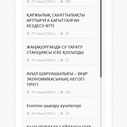
07 тамыз 2026 ж.
596
ҚАРЖЫЛЫҚ САУАТТЫЛЫҚТЫ
АРТТЫРУҒА БАҒЫТТАЛҒАН
КЕЗДЕСУ ӨТТІ
07 тамыз 2026 ж.
70
ЖАҢАҚОРҒАНДА СУ ТАРАТУ
СТАНЦИЯСЫ ІСКЕ ҚОСЫЛДЫ
07 тамыз 2026 ж.
72
АУЫЛ ШАРУАШЫЛЫҒЫ – ӨҢІР
ЭКОНОМИКАСЫНЫҢ НЕГІЗГІ
ТІРЕГІ
07 тамыз 2026 ж.
564
Есептен шығару куәліктері
06 тамыз 2026 ж.
73
ҚЫЗЫЛОРДАДА САЙЛАУШЫЛАР