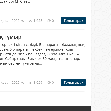
одан әрі МТС-те...
 қазан 2025 ж.
1 658
0
Толығырақ
қ ғұмыр
 өрнекті кітап секілді. Бір парағы – балалық шақ,
урен, бір парағы – еңбек пен ерлікке толы
р бетінде ізгілік пен адалдық жазылған жан –
аш Сабырқызы. Биыл ол 80 жасқа толып отыр.
аның берген ғұмырына...
 қазан 2025 ж.
1 029
0
Толығырақ