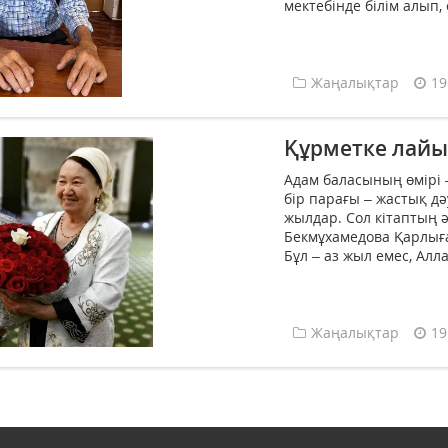
мектебінде білім алып, 
Жаңалықтар
19
Құрметке лайы
Адам баласының өмірі –
бір парағы – жастық дә
жылдар. Сол кітаптың ә
Бекмұхамедова Қарлығ
Бұл – аз жыл емес, Алл
Жаңалықтар
19