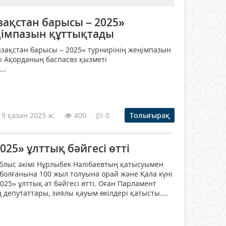
зақстан барысы – 2025»
ңімпазын құттықтады
зақстан барысы – 2025» турнирінің жеңімпазын
ы Ақорданың баспасөз қызметі
..
19 қазан 2025 ж.
400
0
Толығырақ
025» ұлттық бәйгесі өтті
блыс әкімі Нұрлыбек Нәлібаевтың қатысуымен
олғанына 100 жыл толуына орай және Қала күні
025» ұлттық ат бәйгесі өтті. Оған Парламент
 депутаттары, зиялы қауым өкілдері қатысты....