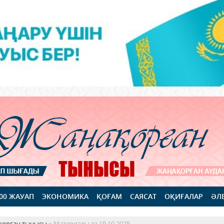
100 ЖАУАП
ЭКОНОМИКА
ҚОҒАМ
САЯСАТ
ОҚИҒАЛАР
ӘЛ
қорған тынысы
» Материалы за 19.10.2025