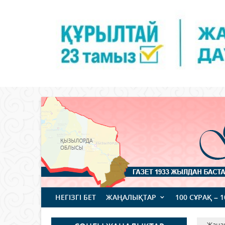
НЕГІЗГІ БЕТ
ЖАҢАЛЫҚТАР
100 СҰРАҚ – 
Жаңа