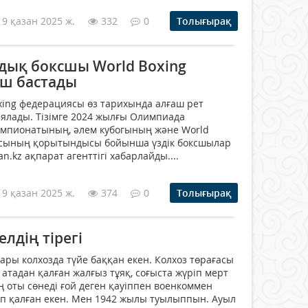
19 қазан 2025 ж.
332
0
Толығырақ
ндық боксшы World Boxing
өш бастады
ing федерациясы өз тарихында алғаш рет
иялады. Тізімге 2024 жылғы Олимпиада
мпионатының, әлем кубогының және World
иясының қорытындысы бойынша үздік боксшылар
tan.kz ақпарат агенттігі хабарлайды....
19 қазан 2025 ж.
374
0
Толығырақ
лдің тірегі
ары колхозда түйе баққан екен. Колхоз төрағасы
атадан қалған жалғыз тұяқ, соғыста жүріп мерт
ң оты сөнеді ғой деген қауіппен военкоммен
п қалған екен. Мен 1942 жылы туылыппын. Ауыл