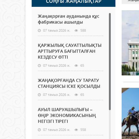
СОҢҒЫ ЖАҢАЛЫҚТАР
Жаңақорған ауданында құс
фабрикасы ашылды
07 тамыз 2026 ж.
588
ҚАРЖЫЛЫҚ САУАТТЫЛЫҚТЫ
АРТТЫРУҒА БАҒЫТТАЛҒАН
КЕЗДЕСУ ӨТТІ
07 тамыз 2026 ж.
65
ЖАҢАҚОРҒАНДА СУ ТАРАТУ
СТАНЦИЯСЫ ІСКЕ ҚОСЫЛДЫ
07 тамыз 2026 ж.
65
АУЫЛ ШАРУАШЫЛЫҒЫ –
ӨҢІР ЭКОНОМИКАСЫНЫҢ
НЕГІЗГІ ТІРЕГІ
07 тамыз 2026 ж.
558