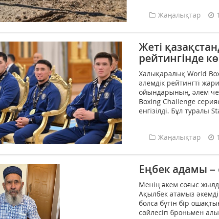
Жаңалықтар
Жеті қазақста
рейтингінде к
Халықаралық World Box
әлемдік рейтингті жар
ойындарының, әлем че
Boxing Challenge сер
енгізілді. Бұл туралы S
Жаңалықтар
Еңбек адамы – е
Менің әкем соғыс жылд
Ақылбек атамыз әкемді 
болса бүтін бір ошақты
сөйлесіп броньмен алы