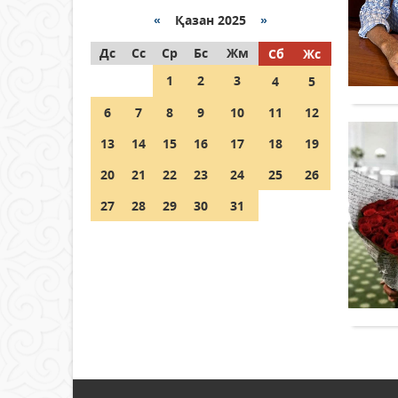
«
Қазан 2025
»
Как могут проголосовать
Дс
граждане Казахстана,
Сс
Ср
Бс
Жм
Сб
Жс
находящиеся за рубежом?
1
2
3
4
5
05 тамыз 2026 ж.
139
6
7
8
9
10
11
12
Шетелде жүрген Қазақстан
13
14
15
16
17
18
19
азаматтары қалай дауыс
бере алады?
20
21
22
23
24
25
26
05 тамыз 2026 ж.
149
27
28
29
30
31