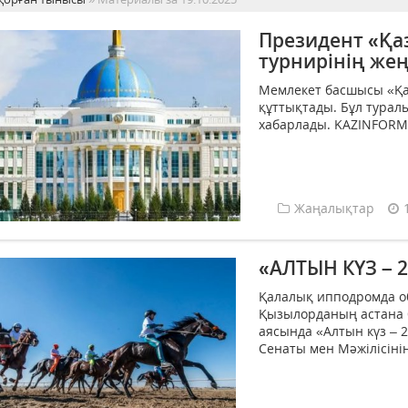
Президент «Қа
турнирінің же
Мемлекет басшысы «Қа
құттықтады. Бұл турал
хабарлады. KAZINFORM.
Жаңалықтар
«АЛТЫН КҮЗ – 2
Қалалық ипподромда о
Қызылорданың астана б
аясында «Алтын күз – 2
Сенаты мен Мәжілісінің