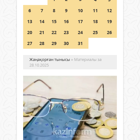
Шетелде жүрген Қазақстан
6
7
8
9
10
11
12
азаматтары қалай дауыс бере
алады?
13
14
15
16
17
18
19
05 тамыз 2026 ж.
154
20
21
22
23
24
25
26
27
28
29
30
31
Жаңақорған тынысы
» Материалы за
28.10.2025
Ша
бер
2,5
па
не
Жаңалықтар
ша
28 қазан
бек
2025 ж.
954
0
Ауы
Толығырақ
шар