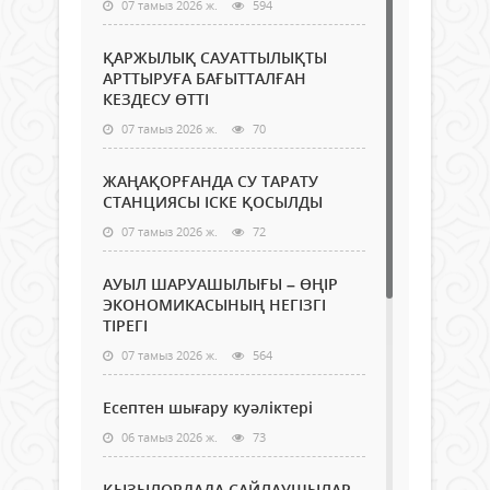
07 тамыз 2026 ж.
594
ҚАРЖЫЛЫҚ САУАТТЫЛЫҚТЫ
АРТТЫРУҒА БАҒЫТТАЛҒАН
КЕЗДЕСУ ӨТТІ
07 тамыз 2026 ж.
70
ЖАҢАҚОРҒАНДА СУ ТАРАТУ
СТАНЦИЯСЫ ІСКЕ ҚОСЫЛДЫ
07 тамыз 2026 ж.
72
АУЫЛ ШАРУАШЫЛЫҒЫ – ӨҢІР
ЭКОНОМИКАСЫНЫҢ НЕГІЗГІ
ТІРЕГІ
07 тамыз 2026 ж.
564
Есептен шығару куәліктері
06 тамыз 2026 ж.
73
ҚЫЗЫЛОРДАДА САЙЛАУШЫЛАР