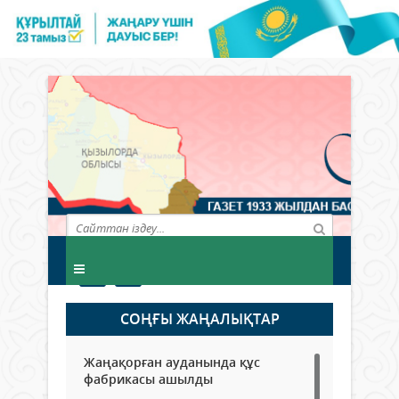
СОҢҒЫ ЖАҢАЛЫҚТАР
Жаңақорған ауданында құс
фабрикасы ашылды