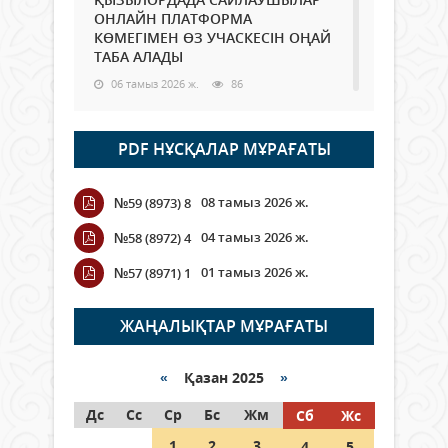
ОНЛАЙН ПЛАТФОРМА
КӨМЕГІМЕН ӨЗ УЧАСКЕСІН ОҢАЙ
ТАБА АЛАДЫ
06 тамыз 2026 ж.
86
Open Air: Қызылорда облысы
PDF НҰСҚАЛАР МҰРАҒАТЫ
полиция департаменті 20
мыңнан астам көрерменнің
қауіпсіздігін қамтамасыз етті
08 тамыз 2026 ж.
№59 (8973) 8
06 тамыз 2026 ж.
96
04 тамыз 2026 ж.
№58 (8972) 4
Wi-Fi ҚАБЫРҒА АРҚЫЛЫ ҚАЛАЙ
01 тамыз 2026 ж.
№57 (8971) 1
ӨТЕДІ?
06 тамыз 2026 ж.
264
ЖАҢАЛЫҚТАР МҰРАҒАТЫ
Как могут проголосовать
граждане Казахстана,
«
Қазан 2025
»
находящиеся за рубежом?
Дс
Сс
Ср
Бс
Жм
Сб
Жс
05 тамыз 2026 ж.
145
1
2
3
4
5