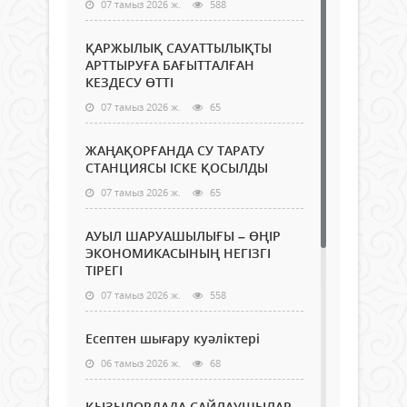
07 тамыз 2026 ж.
588
ҚАРЖЫЛЫҚ САУАТТЫЛЫҚТЫ
АРТТЫРУҒА БАҒЫТТАЛҒАН
КЕЗДЕСУ ӨТТІ
07 тамыз 2026 ж.
65
ЖАҢАҚОРҒАНДА СУ ТАРАТУ
СТАНЦИЯСЫ ІСКЕ ҚОСЫЛДЫ
07 тамыз 2026 ж.
65
АУЫЛ ШАРУАШЫЛЫҒЫ – ӨҢІР
ЭКОНОМИКАСЫНЫҢ НЕГІЗГІ
ТІРЕГІ
07 тамыз 2026 ж.
558
Есептен шығару куәліктері
06 тамыз 2026 ж.
68
ҚЫЗЫЛОРДАДА САЙЛАУШЫЛАР