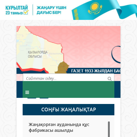
СОҢҒЫ ЖАҢАЛЫҚТАР
Жаңақорған ауданында құс
фабрикасы ашылды