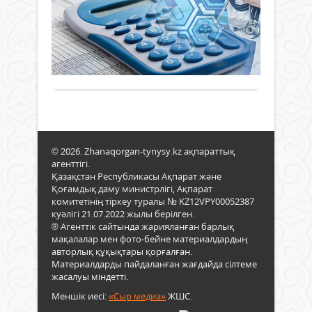
отыр
қайс
Сейс
13 қазан
тұра
Таяу
қызд
күні
2025 ж.
Стат
оқу
тіл...
ҚР
1 317
жүгін
«Шал
Пре
0
өз
Цин
мини
Толығырақ
ауд
өнді
Олж
ажы
орн
Бект
қата
бол
төра
күрт
кенш
өтке
арт
жұм
Үкім
байқ
мен
оты
Осы.
таны
© 2026. Zhanaqorgan-tynysy.kz ақпараттық
мінд
агенттігі.
әлеу
Қазақстан Республикасы Ақпарат және
мед
Қоғамдық даму министрлігі, Ақпарат
сақт
комитетінің тіркеу туралы № KZ12VPY00052387
жүйе
куәлігі 21.07.2022 жылы берілген.
жұм
® Агенттік сайтында жарияланған барлық
енге
мақалалар мен фото-бейне материалдардың
жаң
авторлық құқықтары қорғалған.
ереж
Материалдарды пайдаланған жағдайда сілтеме
жан-
жасалуы міндетті.
жақ
Меншік иесі:
«Сыр медиа»
ЖШС.
талқ