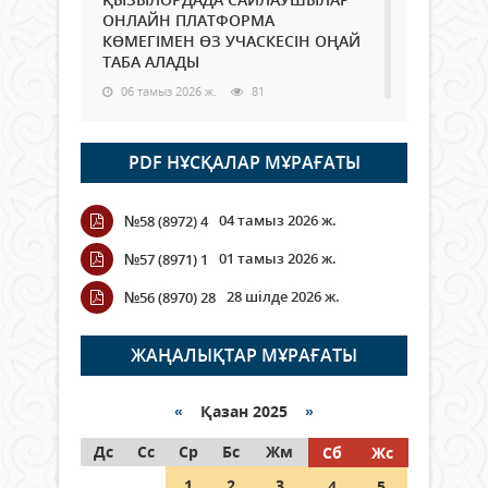
ОНЛАЙН ПЛАТФОРМА
КӨМЕГІМЕН ӨЗ УЧАСКЕСІН ОҢАЙ
ТАБА АЛАДЫ
06 тамыз 2026 ж.
81
Open Air: Қызылорда облысы
PDF НҰСҚАЛАР МҰРАҒАТЫ
полиция департаменті 20
мыңнан астам көрерменнің
қауіпсіздігін қамтамасыз етті
04 тамыз 2026 ж.
№58 (8972) 4
06 тамыз 2026 ж.
88
01 тамыз 2026 ж.
№57 (8971) 1
Wi-Fi ҚАБЫРҒА АРҚЫЛЫ ҚАЛАЙ
28 шілде 2026 ж.
№56 (8970) 28
ӨТЕДІ?
06 тамыз 2026 ж.
257
ЖАҢАЛЫҚТАР МҰРАҒАТЫ
Как могут проголосовать
граждане Казахстана,
«
Қазан 2025
»
находящиеся за рубежом?
Дс
Сс
Ср
Бс
Жм
Сб
Жс
05 тамыз 2026 ж.
139
1
2
3
4
5