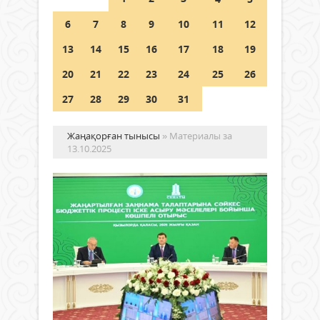
Шетелде жүрген Қазақстан
6
7
8
9
10
11
12
азаматтары қалай дауыс бере
алады?
13
14
15
16
17
18
19
05 тамыз 2026 ж.
149
20
21
22
23
24
25
26
27
28
29
30
31
Жаңақорған тынысы
» Материалы за
13.10.2025
КӨ
ОТ
ЖА
ЗА
Жаңалықтар
ТА
13 қазан
ТА
2025 ж.
1 050
Бүгі
0
облы
Толығырақ
әкімі