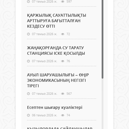
07 тамыз 2026 ж.
597
ҚАРЖЫЛЫҚ САУАТТЫЛЫҚТЫ
АРТТЫРУҒА БАҒЫТТАЛҒАН
КЕЗДЕСУ ӨТТІ
07 тамыз 2026 ж.
72
ЖАҢАҚОРҒАНДА СУ ТАРАТУ
СТАНЦИЯСЫ ІСКЕ ҚОСЫЛДЫ
07 тамыз 2026 ж.
76
АУЫЛ ШАРУАШЫЛЫҒЫ – ӨҢІР
ЭКОНОМИКАСЫНЫҢ НЕГІЗГІ
ТІРЕГІ
07 тамыз 2026 ж.
567
Есептен шығару куәліктері
06 тамыз 2026 ж.
74
ҚЫЗЫЛОРДАДА САЙЛАУШЫЛАР