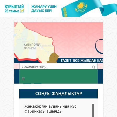
СОҢҒЫ ЖАҢАЛЫҚТАР
Жаңақорған ауданында құс
фабрикасы ашылды