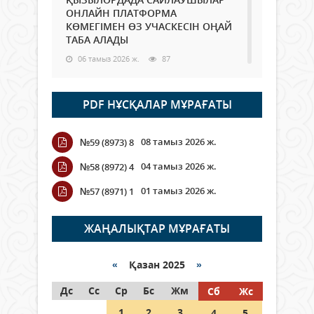
ОНЛАЙН ПЛАТФОРМА
КӨМЕГІМЕН ӨЗ УЧАСКЕСІН ОҢАЙ
ТАБА АЛАДЫ
06 тамыз 2026 ж.
87
Open Air: Қызылорда облысы
PDF НҰСҚАЛАР МҰРАҒАТЫ
полиция департаменті 20
мыңнан астам көрерменнің
қауіпсіздігін қамтамасыз етті
08 тамыз 2026 ж.
№59 (8973) 8
06 тамыз 2026 ж.
99
04 тамыз 2026 ж.
№58 (8972) 4
Wi-Fi ҚАБЫРҒА АРҚЫЛЫ ҚАЛАЙ
01 тамыз 2026 ж.
№57 (8971) 1
ӨТЕДІ?
06 тамыз 2026 ж.
265
ЖАҢАЛЫҚТАР МҰРАҒАТЫ
Как могут проголосовать
граждане Казахстана,
«
Қазан 2025
»
находящиеся за рубежом?
Дс
Сс
Ср
Бс
Жм
Сб
Жс
05 тамыз 2026 ж.
146
1
2
3
4
5