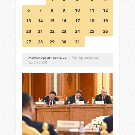
Шетелде жүрген Қазақстан
6
7
8
9
10
11
12
азаматтары қалай дауыс бере
алады?
13
14
15
16
17
18
19
05 тамыз 2026 ж.
157
20
21
22
23
24
25
26
27
28
29
30
31
Жаңақорған тынысы
» Материалы за
14.10.2025
Пр
«П
ре
ке
Жаңалықтар
ке
14 қазан
іск
2025 ж.
ас
1 536
ке
0
жа
Толығырақ