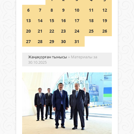
Шетелде жүрген Қазақстан
6
7
8
9
10
11
12
азаматтары қалай дауыс бере
алады?
13
14
15
16
17
18
19
05 тамыз 2026 ж.
156
20
21
22
23
24
25
26
27
28
29
30
31
Жаңақорған тынысы
» Материалы за
30.10.2025
Пр
жа
жы
эл
Жаңалықтар
ор
30 қазан
ба
2025 ж.
2 063
Жаң
0
жыл
Толығырақ
элек