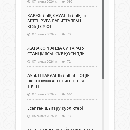
07 тамыз 2026 ж.
596
ҚАРЖЫЛЫҚ САУАТТЫЛЫҚТЫ
АРТТЫРУҒА БАҒЫТТАЛҒАН
КЕЗДЕСУ ӨТТІ
07 тамыз 2026 ж.
70
ЖАҢАҚОРҒАНДА СУ ТАРАТУ
СТАНЦИЯСЫ ІСКЕ ҚОСЫЛДЫ
07 тамыз 2026 ж.
72
АУЫЛ ШАРУАШЫЛЫҒЫ – ӨҢІР
ЭКОНОМИКАСЫНЫҢ НЕГІЗГІ
ТІРЕГІ
07 тамыз 2026 ж.
564
Есептен шығару куәліктері
06 тамыз 2026 ж.
73
ҚЫЗЫЛОРДАДА САЙЛАУШЫЛАР