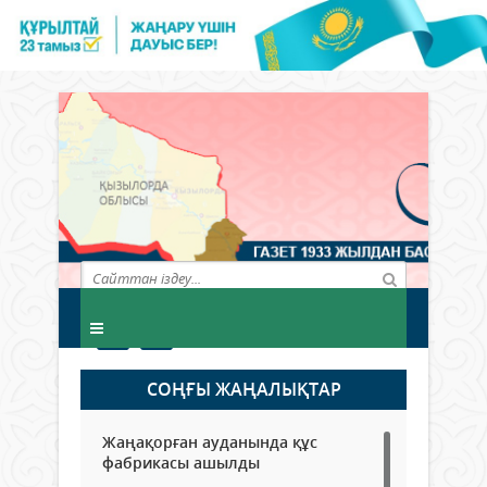
СОҢҒЫ ЖАҢАЛЫҚТАР
Жаңақорған ауданында құс
фабрикасы ашылды