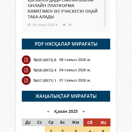
ОНЛАЙН ПЛАТФОРМА
КӨМЕГІМЕН ӨЗ УЧАСКЕСІН ОҢАЙ
ТАБА АЛАДЫ
06 тамыз 2026 ж.
86
Open Air: Қызылорда облысы
PDF НҰСҚАЛАР МҰРАҒАТЫ
полиция департаменті 20
мыңнан астам көрерменнің
қауіпсіздігін қамтамасыз етті
08 тамыз 2026 ж.
№59 (8973) 8
06 тамыз 2026 ж.
96
04 тамыз 2026 ж.
№58 (8972) 4
Wi-Fi ҚАБЫРҒА АРҚЫЛЫ ҚАЛАЙ
01 тамыз 2026 ж.
№57 (8971) 1
ӨТЕДІ?
06 тамыз 2026 ж.
264
ЖАҢАЛЫҚТАР МҰРАҒАТЫ
Как могут проголосовать
граждане Казахстана,
«
Қазан 2025
»
находящиеся за рубежом?
Дс
Сс
Ср
Бс
Жм
Сб
Жс
05 тамыз 2026 ж.
145
1
2
3
4
5