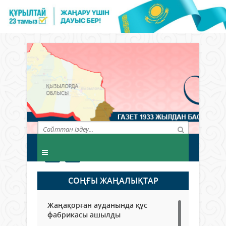
СОҢҒЫ ЖАҢАЛЫҚТАР
Жаңақорған ауданында құс
фабрикасы ашылды