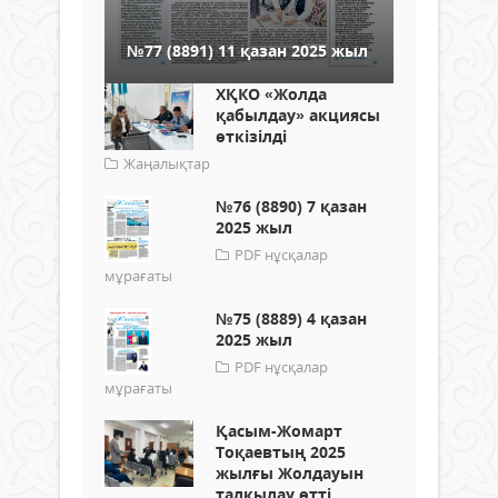
№77 (8891) 11 қазан 2025 жыл
ХҚКО «Жолда
қабылдау» акциясы
өткізілді
Жаңалықтар
№76 (8890) 7 қазан
2025 жыл
PDF нұсқалар
мұрағаты
№75 (8889) 4 қазан
2025 жыл
PDF нұсқалар
мұрағаты
Қасым-Жомарт
Тоқаевтың 2025
жылғы Жолдауын
талқылау өтті.