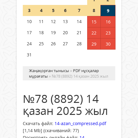
Шетелде жүрген Қазақстан
3
4
5
6
7
8
9
азаматтары қалай дауыс бере
алады?
10
11
12
13
14
15
16
05 тамыз 2026 ж.
169
17
18
19
20
21
22
23
24
25
26
27
28
29
30
31
Жаңақорған тынысы
»
PDF нұсқалар
мұрағаты
» №78 (8892) 14 қазан 2025 жыл
№78 (8892) 14
қазан 2025 жыл
Скачать файл:
14-azan_compressed.pdf
[1,14 Mb] (cкачиваний: 77)
Посмотреть онлайн файл:
14-