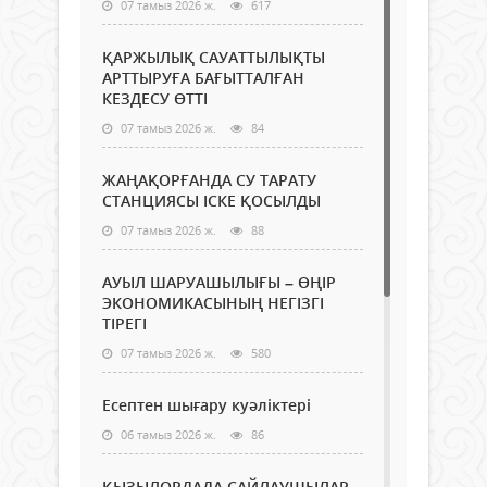
07 тамыз 2026 ж.
617
ҚАРЖЫЛЫҚ САУАТТЫЛЫҚТЫ
АРТТЫРУҒА БАҒЫТТАЛҒАН
КЕЗДЕСУ ӨТТІ
07 тамыз 2026 ж.
84
ЖАҢАҚОРҒАНДА СУ ТАРАТУ
СТАНЦИЯСЫ ІСКЕ ҚОСЫЛДЫ
07 тамыз 2026 ж.
88
АУЫЛ ШАРУАШЫЛЫҒЫ – ӨҢІР
ЭКОНОМИКАСЫНЫҢ НЕГІЗГІ
ТІРЕГІ
07 тамыз 2026 ж.
580
Есептен шығару куәліктері
06 тамыз 2026 ж.
86
ҚЫЗЫЛОРДАДА САЙЛАУШЫЛАР