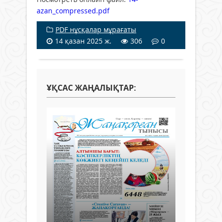
azan_compressed.pdf
PDF нұсқалар мұрағаты
14 қазан 2025 ж.
306
0
ҰҚСАС ЖАҢАЛЫҚТАР: