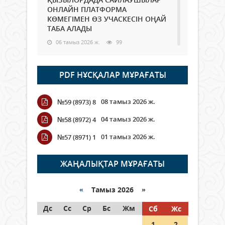
ОНЛАЙН ПЛАТФОРМА
КӨМЕГІМЕН ӨЗ УЧАСКЕСІН ОҢАЙ
ТАБА АЛАДЫ
06 тамыз 2026 ж.
99
Open Air: Қызылорда облысы
PDF НҰСҚАЛАР МҰРАҒАТЫ
полиция департаменті 20
мыңнан астам көрерменнің
қауіпсіздігін қамтамасыз етті
08 тамыз 2026 ж.
№59 (8973) 8
06 тамыз 2026 ж.
117
04 тамыз 2026 ж.
№58 (8972) 4
Wi-Fi ҚАБЫРҒА АРҚЫЛЫ ҚАЛАЙ
01 тамыз 2026 ж.
№57 (8971) 1
ӨТЕДІ?
06 тамыз 2026 ж.
276
ЖАҢАЛЫҚТАР МҰРАҒАТЫ
Как могут проголосовать
граждане Казахстана,
«
Тамыз 2026 »
находящиеся за рубежом?
Дс
Сс
Ср
Бс
Жм
Сб
Жс
05 тамыз 2026 ж.
158
1
2