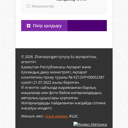
Жаңалықтар
Пікір қалдыру
© 2026. Zhanaqorgan-tynysy.kz ақпараттық
агенттігі.
Қазақстан Республикасы Ақпарат және
Қоғамдық даму министрлігі, Ақпарат
комитетінің тіркеу туралы № KZ12VPY00052387
куәлігі 21.07.2022 жылы берілген.
® Агенттік сайтында жарияланған барлық
мақалалар мен фото-бейне материалдардың
авторлық құқықтары қорғалған.
Материалдарды пайдаланған жағдайда сілтеме
жасалуы міндетті.
Меншік иесі:
«Сыр медиа»
ЖШС.