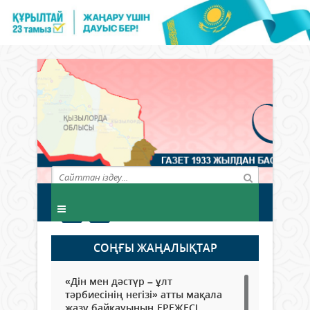
СОҢҒЫ ЖАҢАЛЫҚТАР
«Дін мен дәстүр – ұлт
тәрбиесінің негізі» атты мақала
жазу байқауының ЕРЕЖЕСІ