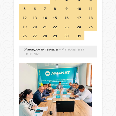
полиция департаменті 20
мыңнан астам көрерменнің
5
6
7
8
9
10
11
қауіпсіздігін қамтамасыз етті
12
13
14
15
16
17
18
06 тамыз 2026 ж.
148
19
20
21
22
23
24
25
26
27
28
29
30
31
Жаңақорған тынысы
» Материалы за
28.05.2025
БЮ
ОТ
ФР
ЖЕ
ЖҰ
Жаңалықтар
ЕСЕ
28 мамыр
ТЫ
2025 ж.
268
0
Бүгі
Толығырақ
«AM