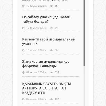
10 тамыз 2026 ж.
35
Өз сайлау учаскеңізді қалай
табуға болады?
10 тамыз 2026 ж.
39
Как найти свой избирательный
участок?
10 тамыз 2026 ж.
36
Жаңақорған ауданында құс
фабрикасы ашылды
07 тамыз 2026 ж.
635
ҚАРЖЫЛЫҚ САУАТТЫЛЫҚТЫ
АРТТЫРУҒА БАҒЫТТАЛҒАН
КЕЗДЕСУ ӨТТІ
07 тамыз 2026 ж.
102