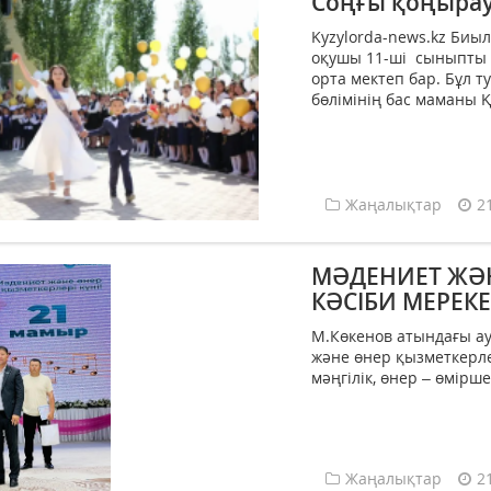
Соңғы қоңырау
Kyzylorda-news.kz Биы
оқушы 11-ші сыныпты 
орта мектеп бар. Бұл 
бөлімінің бас маманы Қ
Жаңалықтар
2
МӘДЕНИЕТ ЖӘН
КӘСІБИ МЕРЕКЕ
М.Көкенов атындағы а
және өнер қызметкерле
мәңгілік, өнер – өмірше
Жаңалықтар
2