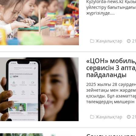
Kyzylorda-news.kz Қы
үйлестіру бағытындағ
жүргізілуде....
Жаңалықтар
2
«ЦОН» мобиль
сервисін 3 апт
пайдаланды
2025 жылғы 28 сәуірд
зейнетақы мен жәрдема
қосылды. Бұл азаматта
төлемдердің мөлшерін ш
Жаңалықтар
2