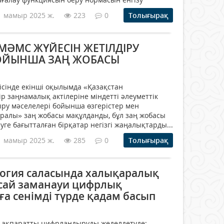
1 мамыр 2025 ж.
223
0
Толығырақ
МӘМС ЖҮЙЕСІН ЖЕТІЛДІРУ
БОЙЫНША ЗАҢ ЖОБАСЫ
ісінде екінші оқылымда «Қазақстан
р заңнамалық актілеріне міндетті әлеуметтік
ру мәселелері бойынша өзгерістер мен
уралы» заң жобасы мақұлданды, бұл заң жобасы
ге бағытталған бірқатар негізгі жаңалықтарды...
1 мамыр 2025 ж.
285
0
Толығырақ
логия саласында халықаралық
 сай заманауи цифрлық
ға сенімді түрде қадам басып
қ ақпаратты цифрландыруды жеделдетуде: