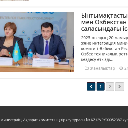
Ынтымақтастық
мен Өзбекстан
саласындағы і
2025 жылдың 20 мамыр
және интеграция минис
комитеті Өзбекстан Р
Өзбек техникалық ретт
кездесу өткізді....
Жаңалықтар
2
1
2
инистрлігі, Ақпарат комитетінің тіркеу туралы № KZ12VPY00052387 куә