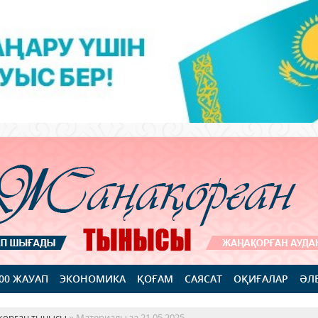
100 ЖАУАП
ЭКОНОМИКА
ҚОҒАМ
САЯСАТ
ОҚИҒАЛАР
ӘЛ
қорған тынысы
» Материалы за 21.05.2025