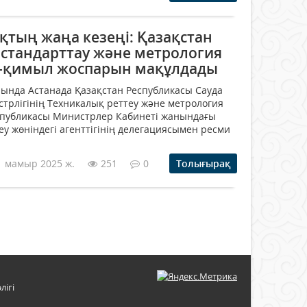
тың жаңа кезеңі: Қазақстан
 стандарттау және метрология
с-қимыл жоспарын мақұлдады
ында Астанада Қазақстан Республикасы Сауда
трлігінің Техникалық реттеу және метрология
еспубликасы Министрлер Кабинеті жанындағы
еу жөніндегі агенттігінің делегациясымен ресми
1 мамыр 2025 ж.
251
0
Толығырақ
лігі