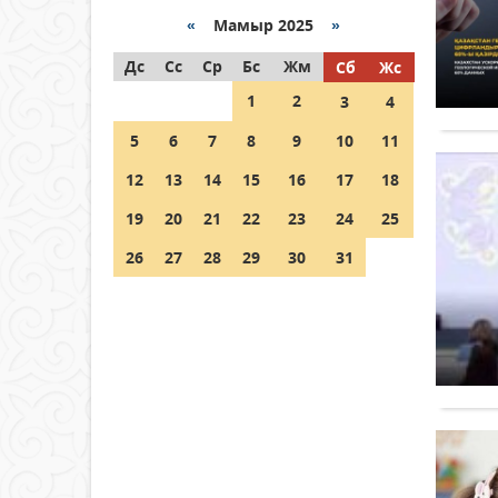
«
Мамыр 2025
»
Как могут проголосовать
Дс
граждане Казахстана,
Сс
Ср
Бс
Жм
Сб
Жс
находящиеся за рубежом?
1
2
3
4
05 тамыз 2026 ж.
134
5
6
7
8
9
10
11
Шетелде жүрген Қазақстан
12
13
14
15
16
17
18
азаматтары қалай дауыс
бере алады?
19
20
21
22
23
24
25
05 тамыз 2026 ж.
146
26
27
28
29
30
31