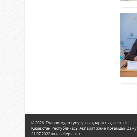
© 2026. Zhanaqorgan-tynysy.kz ақпараттық агенттігі.
Қазақстан Республикасы Ақпарат және Қоғамдық даму м
21.07.2022 жылы берілген.