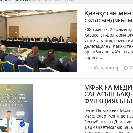
Қазақстан мен 
саласындағы ы
2025 жылғы 20 мамырд
Қазақстан-Болгария Э
үкіметаралық комисси
делегацияны Қазақста
орынбасары – Ұлттық э
барды....
Жаңалықтар
2
МФБК-ҒА МЕД
САПАСЫН БАҚЫ
ФУНКЦИЯСЫ БЕ
Бүгін Парламент Мәжіл
мәселелері жөніндегі 
Республикасы Денсаул
фармацевтикалық бақы
көрсету саласында қад