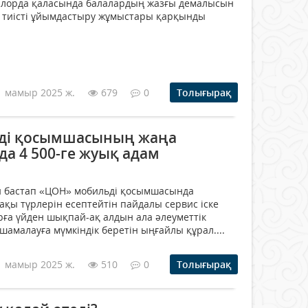
зылорда қаласында балалардың жазғы демалысын
ы тиісті ұйымдастыру жұмыстары қарқынды
1 мамыр 2025 ж.
679
0
Толығырақ
ді қосымшасының жаңа
ада 4 500-ге жуық адам
ен бастап «ЦОН» мобильді қосымшасында
қы түрлерін есептейтін пайдалы сервис іске
рға үйден шықпай-ақ алдын ала әлеуметтік
амалауға мүмкіндік беретін ыңғайлы құрал....
1 мамыр 2025 ж.
510
0
Толығырақ