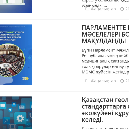
ұсынылды....
Жаңалықтар
2
ПАРЛАМЕНТТЕ 
МӘСЕЛЕЛЕРІ 
МАҚҰЛДАНДЫ
Бүгін Парламент Мәжіл
Республикасының кейбі
медициналық сақтанды
толықтырулар енгізу т
МӘМС жүйесін жетілдіру
Жаңалықтар
2
Қазақстан гео
стандарттарға
экожүйені құру
келеді.
Қазақстан геологиялы