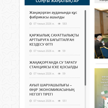
СОҢҒЫ ЖАҢАЛЫҚТАР
Жаңақорған ауданында құс
фабрикасы ашылды
07 тамыз 2026 ж.
583
ҚАРЖЫЛЫҚ САУАТТЫЛЫҚТЫ
АРТТЫРУҒА БАҒЫТТАЛҒАН
КЕЗДЕСУ ӨТТІ
07 тамыз 2026 ж.
59
ЖАҢАҚОРҒАНДА СУ ТАРАТУ
СТАНЦИЯСЫ ІСКЕ ҚОСЫЛДЫ
07 тамыз 2026 ж.
59
АУЫЛ ШАРУАШЫЛЫҒЫ –
ӨҢІР ЭКОНОМИКАСЫНЫҢ
НЕГІЗГІ ТІРЕГІ
07 тамыз 2026 ж.
551