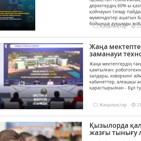
деректердің 60%-ы қаз
қойнауын тиімді пайда
мүмкіндіктер ашатын 
бойынша ауқымды жоба 
Жаңалықтар
2
Жаңа мектептер
заманауи техн
Жаңа мектептердің тағ
қамтылған: робототехн
залдары, коворкинг айм
кабинеттер, алғашқы 
қарастырылған - Бұл т
Жаңалықтар
2
Қызылорда қал
жазғы тынығу 