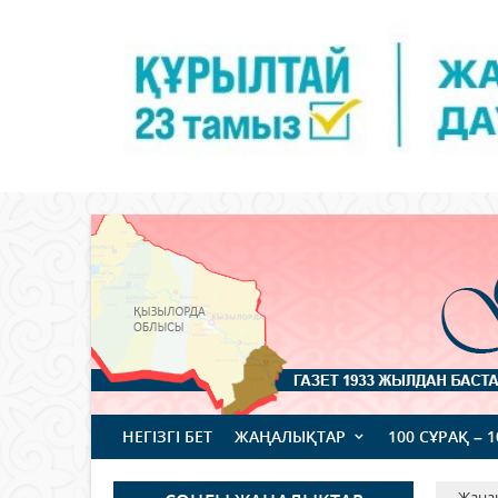
НЕГІЗГІ БЕТ
ЖАҢАЛЫҚТАР
100 СҰРАҚ – 
Жаңа