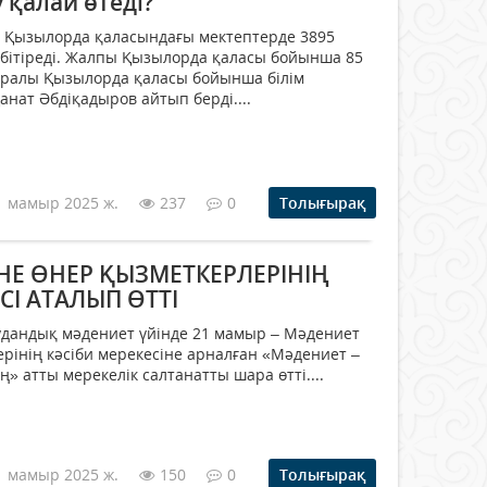
 қалай өтеді?
л Қызылорда қаласындағы мектептерде 3895
бітіреді. Жалпы Қызылорда қаласы бойынша 85
туралы Қызылорда қаласы бойынша білім
анат Әбдіқадыров айтып берді....
1 мамыр 2025 ж.
237
0
Толығырақ
Е ӨНЕР ҚЫЗМЕТКЕРЛЕРІНІҢ
СІ АТАЛЫП ӨТТІ
удандық мәдениет үйінде 21 мамыр – Мәдениет
рінің кәсіби мерекесіне арналған «Мәдениет –
ң» атты мерекелік салтанатты шара өтті....
1 мамыр 2025 ж.
150
0
Толығырақ