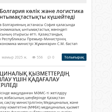
Болгария көлік және логистика
нтымақтастықты күшейтеді
а Болгарияның астанасы София қаласында
кономикалық ынтымақтастық жөніндегі
ясының отырысы өтті. Қазақстандық
н Республикасы Премьер-Министрінің
кономика министрі Жұманғарин С.М. бастап
1 мамыр 2025 ж.
556
0
Толығырақ
ИЦИНАЛЫҚ ҚЫЗМЕТТЕРДІҢ
ЛАУ ҮШІН ҚАДАҒАЛАУ
РІЛЕДІ
ісінде мақұлданған МӘМС-ті жетілдіру
заң жобасының шеңберінде Қазақстан
ық сақтау министрлігінің Медициналық және
лау комитетіне (МФБК) медициналық қызмет
ағалау функциясын беру нормасын енгізу