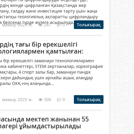
ірдің өзінде цифрланған Қазақстанда жер
лану, талдау және инвестиция тарту үшін жаңа
бастапқы геологиялық ақпаратты цифрландыру
белсенді түрде жүзеге асырылуда....
1 мамыр 2025 ж.
247
0
Толығырақ
дің тағы бір ерекшелігі
ологиялармен қамтылған:
ы бір ерекшелігі заманауи технологиялармен
ика кабинеттері, STEM-зертханалар, хореография
ақтары, 4 спорт залы бар, заманауи пәндік
әскери дайындық үшін арнайы ашық алаңдар
уралы ОКҚ-нің алаңында...
1 мамыр 2025 ж.
308
0
Толығырақ
асында мектеп жанынан 55
лагері ұйымдастырылады