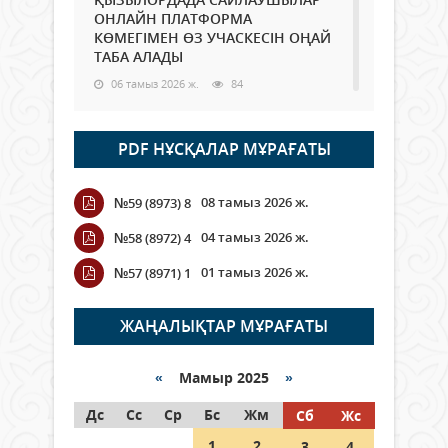
ОНЛАЙН ПЛАТФОРМА
КӨМЕГІМЕН ӨЗ УЧАСКЕСІН ОҢАЙ
ТАБА АЛАДЫ
06 тамыз 2026 ж.
84
Open Air: Қызылорда облысы
PDF НҰСҚАЛАР МҰРАҒАТЫ
полиция департаменті 20
мыңнан астам көрерменнің
қауіпсіздігін қамтамасыз етті
08 тамыз 2026 ж.
№59 (8973) 8
06 тамыз 2026 ж.
92
04 тамыз 2026 ж.
№58 (8972) 4
Wi-Fi ҚАБЫРҒА АРҚЫЛЫ ҚАЛАЙ
01 тамыз 2026 ж.
№57 (8971) 1
ӨТЕДІ?
06 тамыз 2026 ж.
261
ЖАҢАЛЫҚТАР МҰРАҒАТЫ
Как могут проголосовать
граждане Казахстана,
«
Мамыр 2025
»
находящиеся за рубежом?
Дс
Сс
Ср
Бс
Жм
Сб
Жс
05 тамыз 2026 ж.
143
1
2
3
4