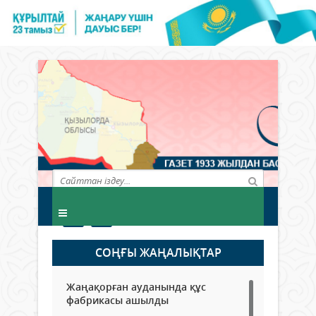
СОҢҒЫ ЖАҢАЛЫҚТАР
Жаңақорған ауданында құс
фабрикасы ашылды