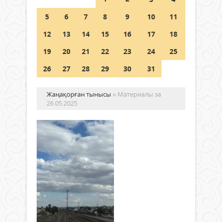
Шетелде жүрген Қазақстан
5
6
7
8
9
10
11
азаматтары қалай дауыс бере
алады?
12
13
14
15
16
17
18
05 тамыз 2026 ж.
152
19
20
21
22
23
24
25
26
27
28
29
30
31
Жаңақорған тынысы
» Материалы за
26.05.2025
Ма
ай
со
елі
ма
Жаңалықтар
да
26 мамыр
күт
2025 ж.
856
0
Сәрс
Толығырақ
баст