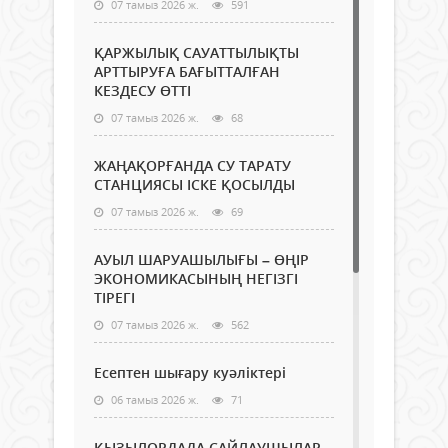
07 тамыз 2026 ж.
591
ҚАРЖЫЛЫҚ САУАТТЫЛЫҚТЫ
АРТТЫРУҒА БАҒЫТТАЛҒАН
КЕЗДЕСУ ӨТТІ
07 тамыз 2026 ж.
68
ЖАҢАҚОРҒАНДА СУ ТАРАТУ
СТАНЦИЯСЫ ІСКЕ ҚОСЫЛДЫ
07 тамыз 2026 ж.
69
АУЫЛ ШАРУАШЫЛЫҒЫ – ӨҢІР
ЭКОНОМИКАСЫНЫҢ НЕГІЗГІ
ТІРЕГІ
07 тамыз 2026 ж.
562
Есептен шығару куәліктері
06 тамыз 2026 ж.
71
ҚЫЗЫЛОРДАДА САЙЛАУШЫЛАР