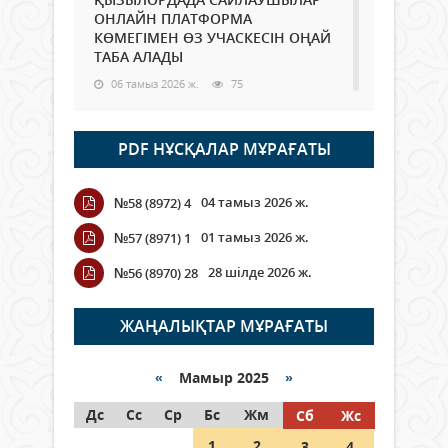
ОНЛАЙН ПЛАТФОРМА
КӨМЕГІМЕН ӨЗ УЧАСКЕСІН ОҢАЙ
ТАБА АЛАДЫ
06 тамыз 2026 ж.
75
Open Air: Қызылорда облысы
PDF НҰСҚАЛАР МҰРАҒАТЫ
полиция департаменті 20
мыңнан астам көрерменнің
қауіпсіздігін қамтамасыз етті
04 тамыз 2026 ж.
№58 (8972) 4
06 тамыз 2026 ж.
83
01 тамыз 2026 ж.
№57 (8971) 1
Wi-Fi ҚАБЫРҒА АРҚЫЛЫ ҚАЛАЙ
28 шілде 2026 ж.
№56 (8970) 28
ӨТЕДІ?
06 тамыз 2026 ж.
253
ЖАҢАЛЫҚТАР МҰРАҒАТЫ
Как могут проголосовать
граждане Казахстана,
«
Мамыр 2025
»
находящиеся за рубежом?
Дс
Сс
Ср
Бс
Жм
Сб
Жс
05 тамыз 2026 ж.
132
1
2
3
4