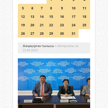
Шетелде жүрген Қазақстан
5
6
7
8
9
10
11
азаматтары қалай дауыс бере
алады?
12
13
14
15
16
17
18
05 тамыз 2026 ж.
143
19
20
21
22
23
24
25
26
27
28
29
30
31
Жаңақорған тынысы
» Материалы за
23.05.2025
МА
АЙ
СО
ЖЕ
–
Жаңалықтар
ХИ
23 мамыр
ӨН
2025 ж.
ҚЫ
244
0
КҮ
Толығырақ