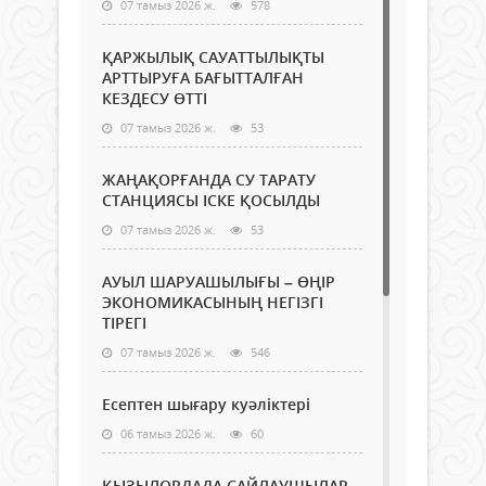
07 тамыз 2026 ж.
578
ҚАРЖЫЛЫҚ САУАТТЫЛЫҚТЫ
АРТТЫРУҒА БАҒЫТТАЛҒАН
КЕЗДЕСУ ӨТТІ
07 тамыз 2026 ж.
53
ЖАҢАҚОРҒАНДА СУ ТАРАТУ
СТАНЦИЯСЫ ІСКЕ ҚОСЫЛДЫ
07 тамыз 2026 ж.
53
АУЫЛ ШАРУАШЫЛЫҒЫ – ӨҢІР
ЭКОНОМИКАСЫНЫҢ НЕГІЗГІ
ТІРЕГІ
07 тамыз 2026 ж.
546
Есептен шығару куәліктері
06 тамыз 2026 ж.
60
ҚЫЗЫЛОРДАДА САЙЛАУШЫЛАР