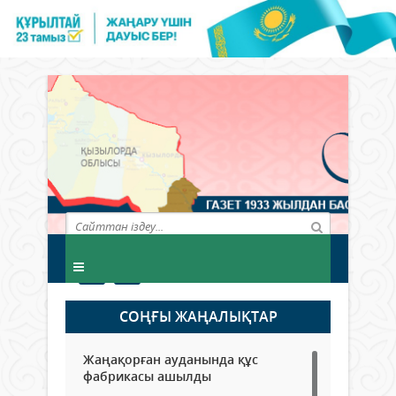
СОҢҒЫ ЖАҢАЛЫҚТАР
Жаңақорған ауданында құс
фабрикасы ашылды