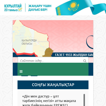
СОҢҒЫ ЖАҢАЛЫҚТАР
«Дін мен дәстүр – ұлт
тәрбиесінің негізі» атты мақала
жазу байқауының ЕРЕЖЕСІ