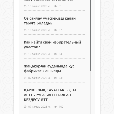
10 тамыз 2026 ж.
31
Өз сайлау учаскеңізді қалай
табуға болады?
10 тамыз 2026 ж.
37
Как найти свой избирательный
участок?
10 тамыз 2026 ж.
34
Жаңақорған ауданында құс
фабрикасы ашылды
07 тамыз 2026 ж.
635
ҚАРЖЫЛЫҚ САУАТТЫЛЫҚТЫ
АРТТЫРУҒА БАҒЫТТАЛҒАН
КЕЗДЕСУ ӨТТІ
07 тамыз 2026 ж.
102