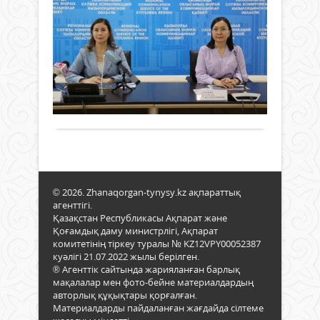
АК
–
бірік
мемл
ҚА
кәсі
саяс
мере
КӘ
Жаңалықтар
бас
атап
ДА
бағ
12 мамыр
өтілу
ЖО
бірі,
2025 ж.
АШ
бұл
296
0
сала
МҮ
Толығырақ
Мем
1
бас
сәуі
тіке
баст
бақы
өңір
«Кре
Қаза
инду
© 2026. Zhanaqorgan-tynysy.kz ақпараттық
Респ
эко
агенттігі.
През
өрке
Қазақстан Республикасы Ақпарат және
жан
тың
Қоғамдық даму министрлігі, Ақпарат
Мемл
серп
комитетінің тіркеу туралы № KZ12VPY00052387
басқ
бере
куәлігі 21.07.2022 жылы берілген.
ака
сене
® Агенттік сайтында жарияланған барлық
2025
–
мақалалар мен фото-бейне материалдардың
2026
деп
авторлық құқықтары қорғалған.
оқу
атап
Материалдарды пайдаланған жағдайда сілтеме
жыл
өтке