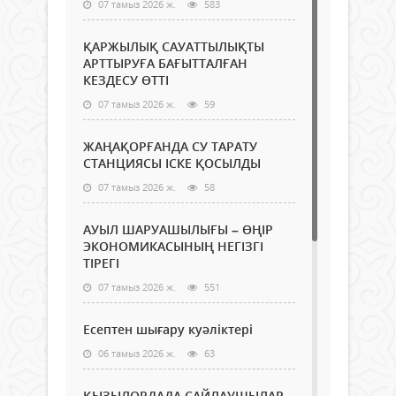
07 тамыз 2026 ж.
583
ҚАРЖЫЛЫҚ САУАТТЫЛЫҚТЫ
АРТТЫРУҒА БАҒЫТТАЛҒАН
КЕЗДЕСУ ӨТТІ
07 тамыз 2026 ж.
59
ЖАҢАҚОРҒАНДА СУ ТАРАТУ
СТАНЦИЯСЫ ІСКЕ ҚОСЫЛДЫ
07 тамыз 2026 ж.
58
АУЫЛ ШАРУАШЫЛЫҒЫ – ӨҢІР
ЭКОНОМИКАСЫНЫҢ НЕГІЗГІ
ТІРЕГІ
07 тамыз 2026 ж.
551
Есептен шығару куәліктері
06 тамыз 2026 ж.
63
ҚЫЗЫЛОРДАДА САЙЛАУШЫЛАР