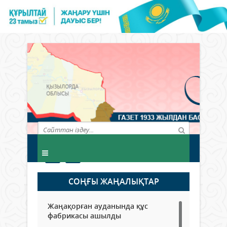
СОҢҒЫ ЖАҢАЛЫҚТАР
Жаңақорған ауданында құс
фабрикасы ашылды