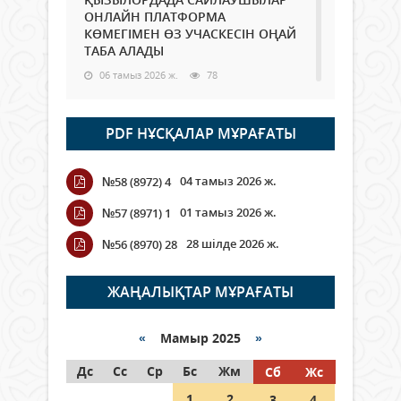
ОНЛАЙН ПЛАТФОРМА
КӨМЕГІМЕН ӨЗ УЧАСКЕСІН ОҢАЙ
ТАБА АЛАДЫ
06 тамыз 2026 ж.
78
Open Air: Қызылорда облысы
PDF НҰСҚАЛАР МҰРАҒАТЫ
полиция департаменті 20
мыңнан астам көрерменнің
қауіпсіздігін қамтамасыз етті
04 тамыз 2026 ж.
№58 (8972) 4
06 тамыз 2026 ж.
84
01 тамыз 2026 ж.
№57 (8971) 1
Wi-Fi ҚАБЫРҒА АРҚЫЛЫ ҚАЛАЙ
28 шілде 2026 ж.
№56 (8970) 28
ӨТЕДІ?
06 тамыз 2026 ж.
255
ЖАҢАЛЫҚТАР МҰРАҒАТЫ
Как могут проголосовать
граждане Казахстана,
«
Мамыр 2025
»
находящиеся за рубежом?
Дс
Сс
Ср
Бс
Жм
Сб
Жс
05 тамыз 2026 ж.
134
1
2
3
4