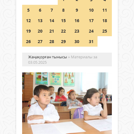
Шетелде жүрген Қазақстан
5
6
7
8
9
10
11
азаматтары қалай дауыс бере
алады?
12
13
14
15
16
17
18
05 тамыз 2026 ж.
164
19
20
21
22
23
24
25
26
27
28
29
30
31
Жаңақорған тынысы
» Материалы за
03.05.2025
Қа
со
қо
қа
Жаңалықтар
күн
03 мамыр
со
2025 ж.
1 335
Оқу-
0
ағар
Толығырақ
мини