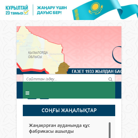
СОҢҒЫ ЖАҢАЛЫҚТАР
Жаңақорған ауданында құс
фабрикасы ашылды