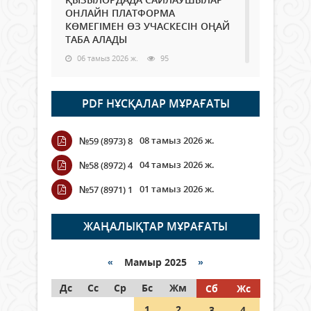
ОНЛАЙН ПЛАТФОРМА
КӨМЕГІМЕН ӨЗ УЧАСКЕСІН ОҢАЙ
ТАБА АЛАДЫ
06 тамыз 2026 ж.
95
Open Air: Қызылорда облысы
PDF НҰСҚАЛАР МҰРАҒАТЫ
полиция департаменті 20
мыңнан астам көрерменнің
қауіпсіздігін қамтамасыз етті
08 тамыз 2026 ж.
№59 (8973) 8
06 тамыз 2026 ж.
114
04 тамыз 2026 ж.
№58 (8972) 4
Wi-Fi ҚАБЫРҒА АРҚЫЛЫ ҚАЛАЙ
01 тамыз 2026 ж.
№57 (8971) 1
ӨТЕДІ?
06 тамыз 2026 ж.
273
ЖАҢАЛЫҚТАР МҰРАҒАТЫ
Как могут проголосовать
граждане Казахстана,
«
Мамыр 2025
»
находящиеся за рубежом?
Дс
Сс
Ср
Бс
Жм
Сб
Жс
05 тамыз 2026 ж.
154
1
2
3
4