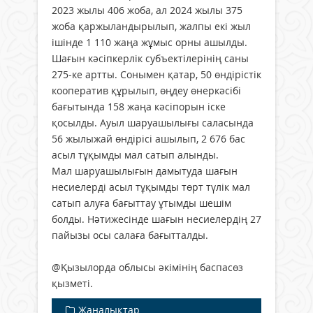
2023 жылы 406 жоба, ал 2024 жылы 375
жоба қаржыландырылып, жалпы екі жыл
ішінде 1 110 жаңа жұмыс орны ашылды.
Шағын кәсіпкерлік субъектілерінің саны
275-ке артты. Сонымен қатар, 50 өндірістік
кооператив құрылып, өңдеу өнеркәсібі
бағытында 158 жаңа кәсіпорын іске
қосылды. Ауыл шаруашылығы саласында
56 жылыжай өндірісі ашылып, 2 676 бас
асыл тұқымды мал сатып алынды.
Мал шаруашылығын дамытуда шағын
несиелерді асыл тұқымды төрт түлік мал
сатып алуға бағыттау ұтымды шешім
болды. Нәтижесінде шағын несиелердің 27
пайызы осы салаға бағытталды.
@Қызылорда облысы әкімінің баспасөз
қызметі.
Жаңалықтар