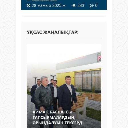
28 мамыр 2025 ж.
243
0
ҰҚСАС ЖАҢАЛЫҚТАР:
АЙМАҚ БАСШЫСЫ
ТАПСЫРМАЛАРДЫҢ
ОРЫНДАЛУЫН ТЕКСЕРДІ