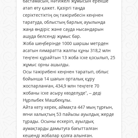
бастамасын, нәтижелі жұмысын ерекше
атап өту қажет. Қазіргі таңда
серіктестіктің оң тәжірибесін кеңінен
таратуда, облыстың барлық ауылында
жаңа өндіріс және сауда нысандарын
ашуда белсенді жұмыс бар.
Жоба шеңберінде 1000 шаршы метрден
асатын ғимаратта жалпы құны 318,2 млн
теңгені құрайтын 13 жоба іске қосылып, 25
жұмыс орны ашылды.
Осы тәжірибені кеңінен таратып, облыс
бойынша 14 шағын орталық құру
жоспарланған, 434,9 млн теңгеге 70
жобаны іске асыру көзделуде”, – деді
Нұрлыбек Машбекұлы.
Айта кету керек, аймақта 447 мың тұрғын,
яғни халықтың 53 пайызы ауылдық жерде
тұрады. Осыны ескеріп, ауылдық
аумақтарды дамытуға бағытталған
кешенді жобалар қолға алынған.