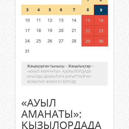
Шетелде жүрген Қазақстан
3
4
5
6
7
8
9
азаматтары қалай дауыс бере
алады?
10
11
12
13
14
15
16
05 тамыз 2026 ж.
168
17
18
19
20
21
22
23
24
25
26
27
28
29
30
31
Жаңақорған тынысы
»
Жаңалықтар
»
«АУЫЛ АМАНАТЫ»: ҚЫЗЫЛОРДАДА
АУЫЛДЫ ДАМЫТУҒА БАҒЫТТАЛҒАН
ЖОБАЛАР ЖЕМІСІН БЕРУДЕ
«АУЫЛ
АМАНАТЫ»:
ҚЫЗЫЛОРДАДА