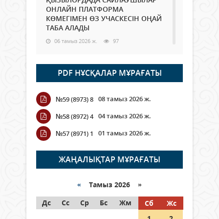
ОНЛАЙН ПЛАТФОРМА
КӨМЕГІМЕН ӨЗ УЧАСКЕСІН ОҢАЙ
ТАБА АЛАДЫ
06 тамыз 2026 ж.
97
Open Air: Қызылорда облысы
PDF НҰСҚАЛАР МҰРАҒАТЫ
полиция департаменті 20
мыңнан астам көрерменнің
қауіпсіздігін қамтамасыз етті
08 тамыз 2026 ж.
№59 (8973) 8
06 тамыз 2026 ж.
116
04 тамыз 2026 ж.
№58 (8972) 4
Wi-Fi ҚАБЫРҒА АРҚЫЛЫ ҚАЛАЙ
01 тамыз 2026 ж.
№57 (8971) 1
ӨТЕДІ?
06 тамыз 2026 ж.
276
ЖАҢАЛЫҚТАР МҰРАҒАТЫ
Как могут проголосовать
граждане Казахстана,
«
Тамыз 2026 »
находящиеся за рубежом?
Дс
Сс
Ср
Бс
Жм
Сб
Жс
05 тамыз 2026 ж.
157
1
2