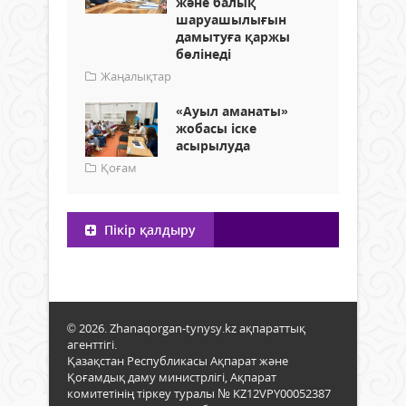
және балық
шаруашылығын
дамытуға қаржы
бөлінеді
Жаңалықтар
«Ауыл аманаты»
жобасы іске
асырылуда
Қоғам
Пікір қалдыру
© 2026. Zhanaqorgan-tynysy.kz ақпараттық
агенттігі.
Қазақстан Республикасы Ақпарат және
Қоғамдық даму министрлігі, Ақпарат
комитетінің тіркеу туралы № KZ12VPY00052387