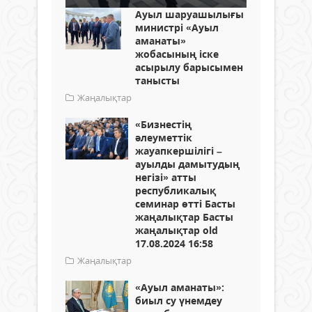
Ауыл шаруашылығы
министрі «Ауыл
аманаты»
жобасының іске
асырылу барысымен
танысты
Жаңалықтар
«Бизнестің
әлеуметтік
жауапкершілігі –
ауылды дамытудың
негізі» атты
республикалық
семинар өтті Басты
жаңалықтар Басты
жаңалықтар old
17.08.2024 16:58
Жаңалықтар
«Ауыл аманаты»:
биыл су үнемдеу