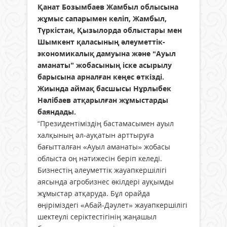
Қанат Бозымбаев Жамбыл облысына
жұмыс сапарымен келіп, Жамбыл,
Түркістан, Қызылорда облыстары мен
Шымкент қаласының әлеуметтік-
экономикалық дамуына және “Ауыл
аманаты” жобасының іске асырылу
барысына арналған кеңес өткізді.
Жиында аймақ басшысы Нұрлыбек
Нәлібаев атқарылған жұмыстарды
баяндады.
“Президентіміздің бастамасымен ауыл
халқының әл-ауқатын арттыруға
бағытталған «Ауыл аманаты» жобасы
облыста оң нәтижесін беріп келеді.
Бизнестің әлеуметтік жауапкершілігі
аясында агробизнес өкілдері ауқымды
жұмыстар атқаруда. Бұл орайда
өңіріміздегі «Абай-Дәулет» жауапкершілігі
шектеулі серіктестігінің жаңашыл