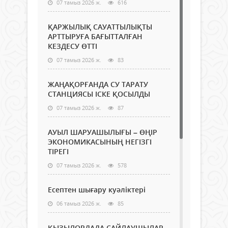
07 тамыз 2026 ж.
616
ҚАРЖЫЛЫҚ САУАТТЫЛЫҚТЫ
АРТТЫРУҒА БАҒЫТТАЛҒАН
КЕЗДЕСУ ӨТТІ
07 тамыз 2026 ж.
83
ЖАҢАҚОРҒАНДА СУ ТАРАТУ
СТАНЦИЯСЫ ІСКЕ ҚОСЫЛДЫ
07 тамыз 2026 ж.
87
АУЫЛ ШАРУАШЫЛЫҒЫ – ӨҢІР
ЭКОНОМИКАСЫНЫҢ НЕГІЗГІ
ТІРЕГІ
07 тамыз 2026 ж.
578
Есептен шығару куәліктері
06 тамыз 2026 ж.
85
ҚЫЗЫЛОРДАДА САЙЛАУШЫЛАР