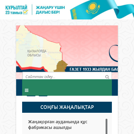
СОҢҒЫ ЖАҢАЛЫҚТАР
Жаңақорған ауданында құс
фабрикасы ашылды