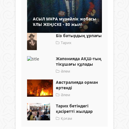
АСЫЛ МҰРА музейлік жобасы
ҰЛЫ ЖЕҢІСКЕ - 80 жыл!
Біз батырдың ұрпағы
Тарих
Жапонияда АҚШ-тың
тікұшағы құлады
Әлем
Австралияда орман
өртенді
Әлем
Тарих бетіндегі
қасіретті жылдар
Қоғам