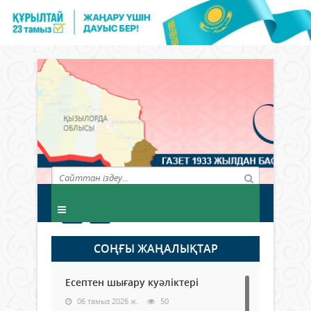
СОҢҒЫ ЖАҢАЛЫҚТАР
Есептен шығару куәліктері
06 тамыз 2026 ж.
50