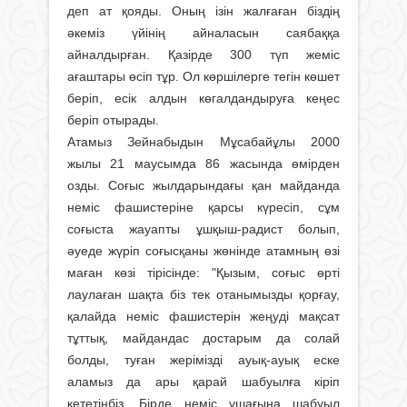
деп ат қояды. Оның ізін жалғаған біздің
әкеміз үйінің айналасын саябаққа
айналдырған. Қазірде 300 түп жеміс
ағаштары өсіп тұр. Ол көршілерге тегін көшет
беріп, есік алдын көгалдандыруға кеңес
беріп отырады.
Атамыз Зейнабыдын Мұсабайұлы 2000
жылы 21 маусымда 86 жасында өмірден
озды. Соғыс жылдарындағы қан майданда
неміс фашистеріне қарсы күресіп, сұм
соғыста жауапты ұшқыш-радист болып,
әуеде жүріп соғысқаны жөнінде атамның өзі
маған көзі тірісінде: "Қызым, соғыс өрті
лаулаған шақта біз тек отанымызды қорғау,
қалайда неміс фашистерін жеңуді мақсат
тұттық, майдандас достарым да солай
болды, туған жерімізді ауық-ауық еске
аламыз да ары қарай шабуылға кіріп
кететінбіз. Бірде неміс ұшағына шабуыл