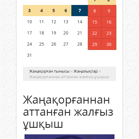
3
4
5
6
7
8
9
Германия аптап ыстыққа
байланысты суды үнемдей
10
11
12
13
14
15
16
бастады
17
18
19
20
21
22
23
04 тамыз 2026 ж.
97
24
25
26
27
28
29
30
31
Жаңақорған тынысы
»
Жаңалықтар
»
Жаңақорғаннан аттанған жалғыз ұшқыш
Жаңақорғаннан
аттанған жалғыз
ұшқыш