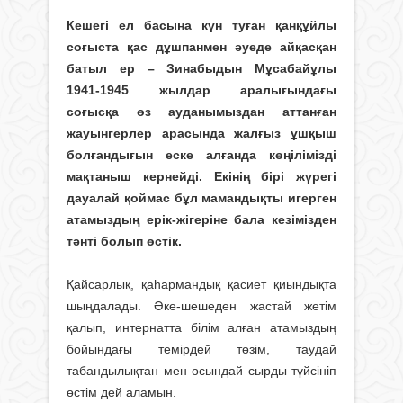
Кешегі ел басына күн туған қанқұйлы
соғыста қас дұшпанмен әуеде айқасқан
батыл ер – Зинабыдын Мұсабайұлы
1941-1945 жылдар аралығындағы
соғысқа өз ауданымыздан аттанған
жауынгерлер арасында жалғыз ұшқыш
болғандығын еске алғанда көңілімізді
мақтаныш кернейді. Екінің бірі жүрегі
дауалай қоймас бұл мамандықты игерген
атамыздың ерік-жігеріне бала кезімізден
тәнті болып өстік.
Қайсарлық, қаһармандық қасиет қиындықта
шың­далады. Әке-шешеден жастай жетім
қалып, интернатта білім алған атамыздың
бойындағы темірдей төзім, таудай
табандылықтан мен осындай сырды түйсініп
өстім дей аламын.