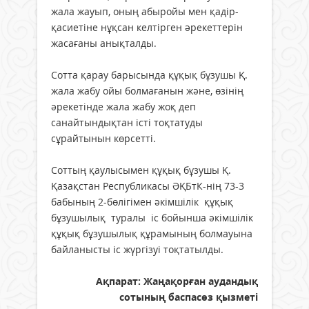
жала жауып, оның абыройы мен қадiр-
қасиетiне нұқсан келтiрген әрекеттерін
жасағаны анықталды.
Сотта қарау барысында құқық бұзушы Қ.
жала жабу ойы болмағанын және, өзінің
әрекетінде жала жабу жоқ деп
санайтындықтан істі тоқтатуды
сұрайтынын көрсетті.
Соттың қаулысымен құқық бұзушы Қ.
Қазақстан Республикасы ӘҚБтК-нің 73-3
бабының 2-бөлігімен әкімшілік құқық
бұзушылық туралы іс бойынша әкiмшiлiк
құқық бұзушылық құрамының болмауына
байланысты іс жүргізуі тоқтатылды.
Ақпарат: Жаңақорған аудандық
сотының баспасөз қызметі