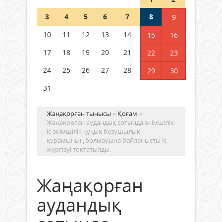
Шетелде жүрген Қазақстан
3
4
5
6
7
8
9
азаматтары қалай дауыс бере
алады?
10
11
12
13
14
15
16
05 тамыз 2026 ж.
160
17
18
19
20
21
22
23
24
25
26
27
28
29
30
31
Жаңақорған тынысы
»
Қоғам
»
Жаңақорған аудандық сотында әкімшілік
іс әкiмшiлiк құқық бұзушылық
құрамының болмауына байланысты іс
жүргізуі тоқтатылды.
Жаңақорған
аудандық