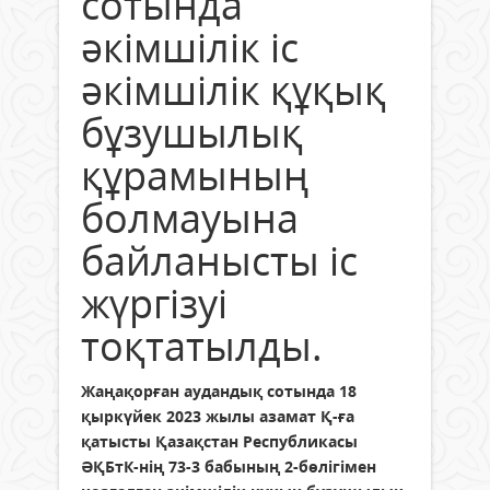
сотында
әкімшілік іс
әкiмшiлiк құқық
бұзушылық
құрамының
болмауына
байланысты іс
жүргізуі
тоқтатылды.
Жаңақорған аудандық сотында 18
қыркүйек 2023 жылы азамат Қ-ға
қатысты Қазақстан Республикасы
ӘҚБтК-нің 73-3 бабының 2-бөлігімен