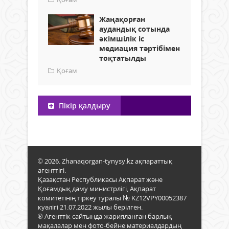
Жаңақорған
аудандық сотында
әкімшілік іс
медиация тәртібімен
тоқтатылды
Қоғам
Пікір қалдыру
© 2026. Zhanaqorgan-tynysy.kz ақпараттық
агенттігі.
Қазақстан Республикасы Ақпарат және
Қоғамдық даму министрлігі, Ақпарат
комитетінің тіркеу туралы № KZ12VPY00052387
куәлігі 21.07.2022 жылы берілген.
® Агенттік сайтында жарияланған барлық
мақалалар мен фото-бейне материалдардың