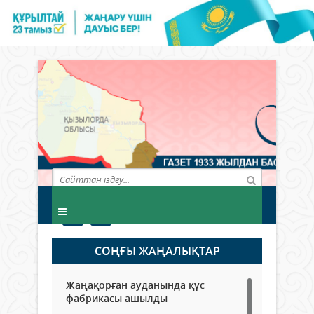
СОҢҒЫ ЖАҢАЛЫҚТАР
Жаңақорған ауданында құс
фабрикасы ашылды