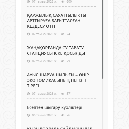
07 тамыз 2026 ж.
600
ҚАРЖЫЛЫҚ САУАТТЫЛЫҚТЫ
АРТТЫРУҒА БАҒЫТТАЛҒАН
КЕЗДЕСУ ӨТТІ
07 тамыз 2026 ж.
74
ЖАҢАҚОРҒАНДА СУ ТАРАТУ
СТАНЦИЯСЫ ІСКЕ ҚОСЫЛДЫ
07 тамыз 2026 ж.
79
АУЫЛ ШАРУАШЫЛЫҒЫ – ӨҢІР
ЭКОНОМИКАСЫНЫҢ НЕГІЗГІ
ТІРЕГІ
07 тамыз 2026 ж.
571
Есептен шығару куәліктері
06 тамыз 2026 ж.
76
ҚЫЗЫЛОРДАДА САЙЛАУШЫЛАР