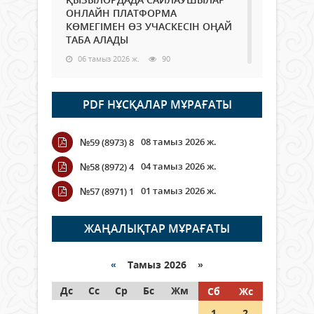
ОНЛАЙН ПЛАТФОРМА
КӨМЕГІМЕН ӨЗ УЧАСКЕСІН ОҢАЙ
ТАБА АЛАДЫ
06 тамыз 2026 ж.
90
Open Air: Қызылорда облысы
PDF НҰСҚАЛАР МҰРАҒАТЫ
полиция департаменті 20
мыңнан астам көрерменнің
қауіпсіздігін қамтамасыз етті
08 тамыз 2026 ж.
№59 (8973) 8
06 тамыз 2026 ж.
103
04 тамыз 2026 ж.
№58 (8972) 4
Wi-Fi ҚАБЫРҒА АРҚЫЛЫ ҚАЛАЙ
01 тамыз 2026 ж.
№57 (8971) 1
ӨТЕДІ?
06 тамыз 2026 ж.
267
ЖАҢАЛЫҚТАР МҰРАҒАТЫ
Как могут проголосовать
граждане Казахстана,
«
Тамыз 2026 »
находящиеся за рубежом?
Дс
Сс
Ср
Бс
Жм
Сб
Жс
05 тамыз 2026 ж.
148
1
2