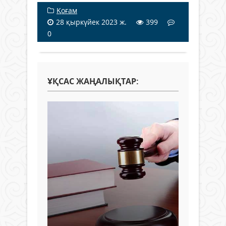
Қоғам
28 қыркүйек 2023 ж.
399
0
ҰҚСАС ЖАҢАЛЫҚТАР: