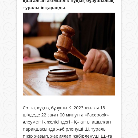
қозғалған әкімшілік құқық бұзушылық
туралы іс қаралды.
Сотта, құқық бұзушы Қ. 2023 жылғы 18
шілдеде 22 сағат 00 минутта «Facebook»
әлеуметтік желісіндегі «Қ» атты ашылған
парақшасында жәбірленуші Ш. туралы
пікір жазып, жариялап жәбірленуші Ш.-ға