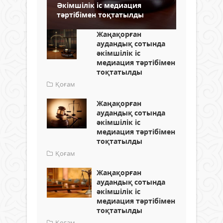
Әкімшілік іс медиация
тәртібімен тоқтатылды
Жаңақорған
аудандық сотында
әкімшілік іс
медиация тәртібімен
тоқтатылды
Қоғам
Жаңақорған
аудандық сотында
әкімшілік іс
медиация тәртібімен
тоқтатылды
Қоғам
Жаңақорған
аудандық сотында
әкімшілік іс
медиация тәртібімен
тоқтатылды
Қоғам