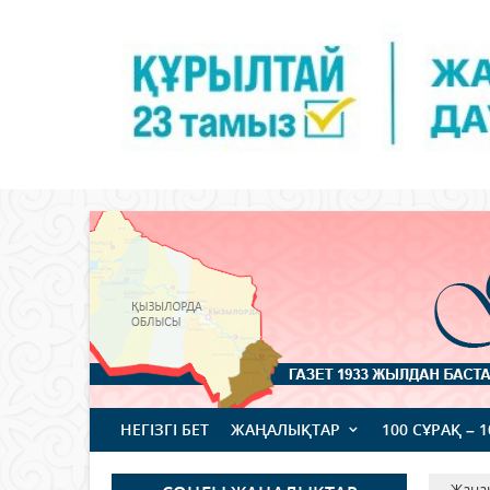
НЕГІЗГІ БЕТ
ЖАҢАЛЫҚТАР
100 СҰРАҚ – 
Жаңа