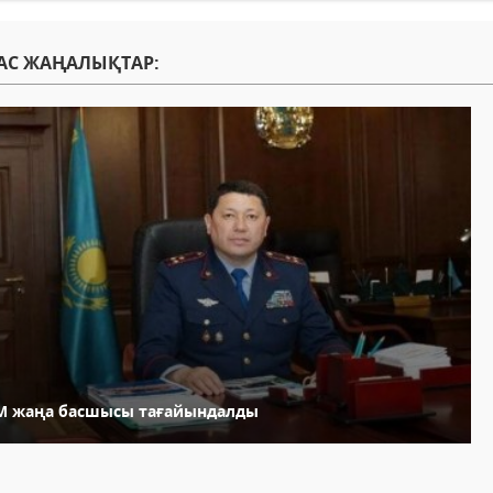
АС ЖАҢАЛЫҚТАР:
ІМ жаңа басшысы тағайындалды