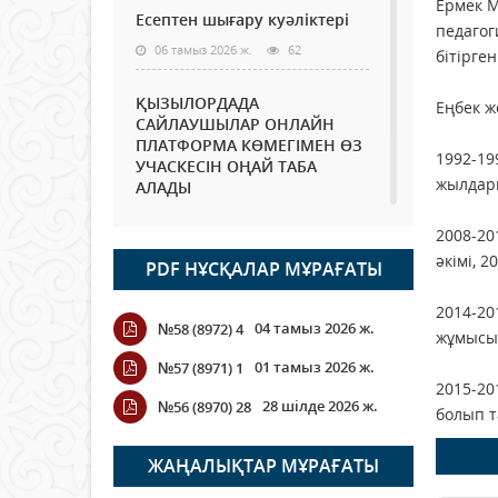
Ермек М
Есептен шығару куәліктері
педагог
06 тамыз 2026 ж.
62
бiтiрген
ҚЫЗЫЛОРДАДА
Еңбек ж
САЙЛАУШЫЛАР ОНЛАЙН
ПЛАТФОРМА КӨМЕГІМЕН ӨЗ
1992-19
УЧАСКЕСІН ОҢАЙ ТАБА
жылдар
АЛАДЫ
06 тамыз 2026 ж.
76
2008-20
әкiмi, 
PDF НҰСҚАЛАР МҰРАҒАТЫ
Open Air: Қызылорда
облысы полиция
2014-20
департаменті 20 мыңнан
04 тамыз 2026 ж.
№58 (8972) 4
астам көрерменнің
жұмысы 
қауіпсіздігін қамтамасыз етті
01 тамыз 2026 ж.
№57 (8971) 1
06 тамыз 2026 ж.
84
2015-20
28 шілде 2026 ж.
№56 (8970) 28
болып 
Wi-Fi ҚАБЫРҒА АРҚЫЛЫ
ҚАЛАЙ ӨТЕДІ?
ЖАҢАЛЫҚТАР МҰРАҒАТЫ
06 тамыз 2026 ж.
254