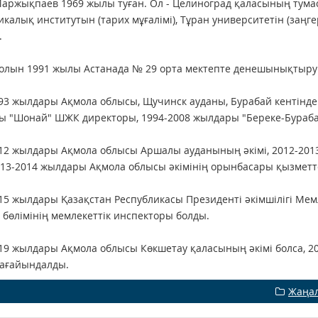
аржықпаев 1969 жылы туған. Ол - Целиноград қаласының тума
икалық институтын (тарих мұғалiмi), Тұран университетiн (заңг
.
олын 1991 жылы Астанада № 29 орта мектепте денешынықтыру 
93 жылдары Ақмола облысы, Щучинск ауданы, Бурабай кентiнде №
ы "Шонай" ШЖК директоры, 1994-2008 жылдары "Береке-Бураб
12 жылдары Ақмола облысы Аршалы ауданының әкiмі, 2012-20
2013-2014 жылдары Ақмола облысы әкiмiнiң орынбасары қызметт
15 жылдары Қазақстан Республикасы Президентi әкiмшiлiгi Ме
бөлiмiнiң мемлекеттiк инспекторы болды.
19 жылдары Ақмола облысы Көкшетау қаласының әкiмi болса, 2
тағайындалды.
Жаңа