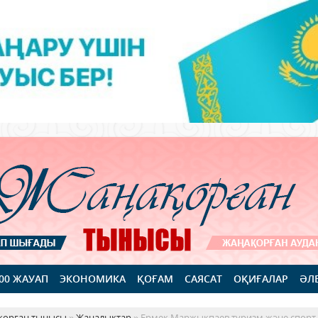
100 ЖАУАП
ЭКОНОМИКА
ҚОҒАМ
САЯСАТ
ОҚИҒАЛАР
ӘЛ
қорған тынысы
»
Жаңалықтар
» Ермек Маржықпаев туризм және спорт