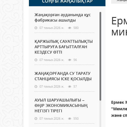
СОҢҒЫ ЖАҢАЛЫҚТАР
Жаңақорған ауданында құс
Ер
фабрикасы ашылды
ми
07 тамыз 2026 ж.
580
ҚАРЖЫЛЫҚ САУАТТЫЛЫҚТЫ
АРТТЫРУҒА БАҒЫТТАЛҒАН
КЕЗДЕСУ ӨТТІ
07 тамыз 2026 ж.
56
ЖАҢАҚОРҒАНДА СУ ТАРАТУ
СТАНЦИЯСЫ ІСКЕ ҚОСЫЛДЫ
07 тамыз 2026 ж.
57
АУЫЛ ШАРУАШЫЛЫҒЫ –
Ермек 
ӨҢІР ЭКОНОМИКАСЫНЫҢ
"Мемле
НЕГІЗГІ ТІРЕГІ
және с
07 тамыз 2026 ж.
550