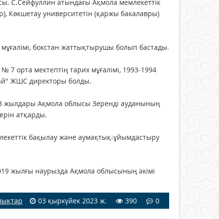
сы. С.Сейфуллин атындағы Ақмола мемлекеттiк
ер), Көкшетау университетiн (қаржы бакалавры)
мұғалiмi, бокстан жаттықтырушы болып бастады.
 7 орта мектептің тарих мұғалiмi, 1993-1994
ай" ЖШС директоры болды.
13 жылдары Ақмола облысы Зерендi ауданының
ерін атқарды.
млекеттiк бақылау және аумақтық-ұйымдастыру
019 жылғы наурызда Ақмола облысының әкiмi
лықтар
03 қыркүйек 2023 ж.
390
0