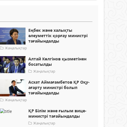
Еңбек және халықты
әлеуметтік қорғау министрі
тағайындалды
Жаңалықтар
Алтай Көлгінов қызметінен
босатылды
Жаңалықтар
Асхат Аймағамбетов ҚР Оқу-
ағарту министрі болып
тағайындалды
Жаңалықтар
ҚР Білім және ғылым вице-
министрі тағайындалды
Жаңалықтар