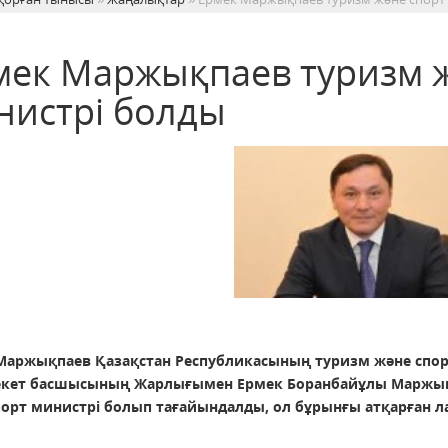
мек Маржықпаев туризм 
нистрі болды
Маржықпаев Қазақстан Республикасының туризм және спор
кет басшысының Жарлығымен Ермек Боранбайұлы Маржық
порт министрі болып тағайындалды, ол бұрынғы атқарған 