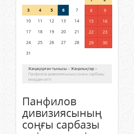
3
4
5
6
7
8
9
Қысқы демалыс 14 күн: 2026–
2027 оқу жылына арналған
10
11
12
13
14
15
16
каникул кестесі бекітілді
17
18
19
20
21
22
23
04 тамыз 2026 ж.
126
24
25
26
27
28
29
30
31
Жаңақорған тынысы
»
Жаңалықтар
»
Панфилов дивизиясының соңғы сарбазы
өмірден өтті
Панфилов
дивизиясының
соңғы сарбазы