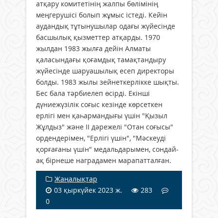
атқару комитетінің жалпы бөлімінің
меңгерушісі болып жұмыс істеді. Кейін
аудандық тұтынушылар одағы жүйесінде
басшылық қызметтер атқарды. 1970
жылдан 1983 жылға дейін Алматы
қаласындағы қоғамдық тамақтандыру
жүйесінде шаруашылық есеп директоры
болды. 1983 жылы зейнеткерлікке шықты.
Бес бала тәрбиелеп өсірді. Екінші
дүниежүзілік соғыс кезінде көрсеткен
ерлігі мен қаһармандығы үшін "Қызыл
Жұлдыз" және ІІ дәрежелі "Отан соғысы"
ордендерімен, "Ерлігі үшін", "Мәскеуді
қорғағаны үшін" медальдарымен, сондай-
ақ бірнеше наградамен марапатталған.
Жаңалықтар
03 қыркүйек 2023 ж.
283
0