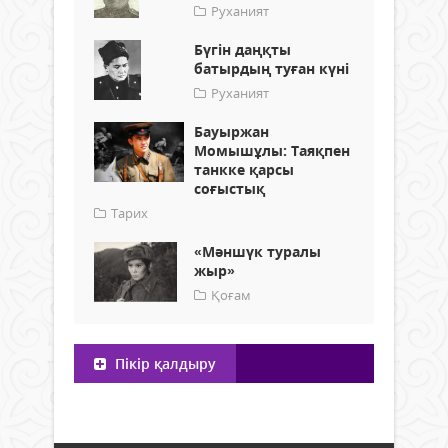
Руханият
Бүгін даңқты
батырдың туған күні
Руханият
Бауыржан
Момышұлы: Таяқпен
танкке қарсы
соғыстық
Тарих
«Мәншүк туралы
жыр»
Қоғам
Пікір қалдыру