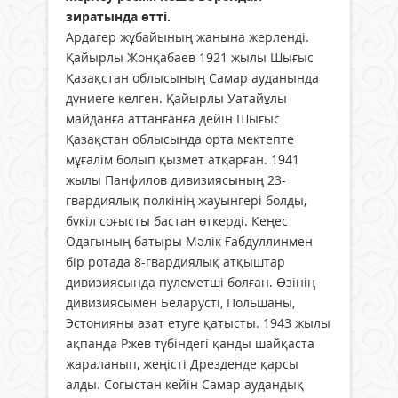
зиратында өтті.
Ардагер жұбайының жанына жерленді.
Қайырлы Жонқабаев 1921 жылы Шығыс
Қазақстан облысының Самар ауданында
дүниеге келген. Қайырлы Уатайұлы
майданға аттанғанға дейін Шығыс
Қазақстан облысында орта мектепте
мұғалім болып қызмет атқарған. 1941
жылы Панфилов дивизиясының 23-
гвардиялық полкінің жауынгері болды,
бүкіл соғысты бастан өткерді. Кеңес
Одағының батыры Мәлік Ғабдуллинмен
бір ротада 8-гвардиялық атқыштар
дивизиясында пулеметші болған. Өзінің
дивизиясымен Беларусті, Польшаны,
Эстонияны азат етуге қатысты. 1943 жылы
ақпанда Ржев түбіндегі қанды шайқаста
жараланып, жеңісті Дрезденде қарсы
алды. Соғыстан кейін Самар аудандық