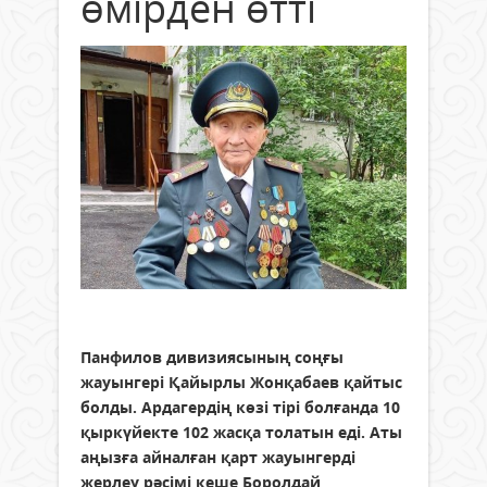
өмірден өтті
Панфилов дивизиясының соңғы
жауынгері Қайырлы Жонқабаев қайтыс
болды. Ардагердің көзі тірі болғанда 10
қыркүйекте 102 жасқа толатын еді. Аты
аңызға айналған қарт жауынгерді
жерлеу рәсімі кеше Боролдай