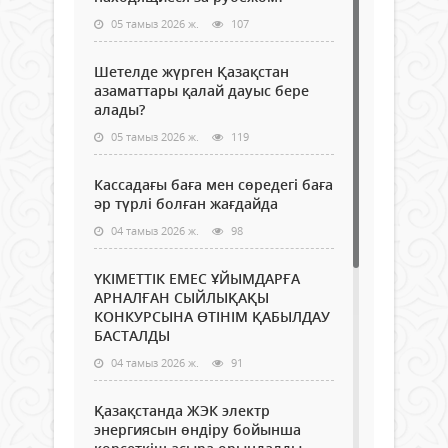
05 тамыз 2026 ж.
107
Шетелде жүрген Қазақстан
азаматтары қалай дауыс бере
алады?
05 тамыз 2026 ж.
119
Кассадағы баға мен сөредегі баға
әр түрлі болған жағдайда
04 тамыз 2026 ж.
98
ҮКІМЕТТІК ЕМЕС ҰЙЫМДАРҒА
АРНАЛҒАН СЫЙЛЫҚАҚЫ
КОНКУРСЫНА ӨТІНІМ ҚАБЫЛДАУ
БАСТАЛДЫ
04 тамыз 2026 ж.
91
Қазақстанда ЖЭК электр
энергиясын өндіру бойынша