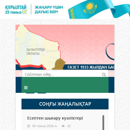
СОҢҒЫ ЖАҢАЛЫҚТАР
Есептен шығару куәліктері
06 тамыз 2026 ж.
28