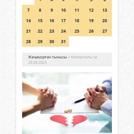
7
8
9
10
11
12
13
Германия аптап ыстыққа
байланысты суды үнемдей
14
15
16
17
18
19
20
бастады
21
22
23
24
25
26
27
04 тамыз 2026 ж.
87
28
29
30
31
Жаңақорған тынысы
» Материалы за
28.08.2023
Ерл
за
екі
ай
Қоғам
Не
28 тамыз
2023 ж.
Зам
376
дамы
0
өзге
сай
Толығырақ