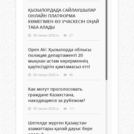
ҚЫЗЫЛОРДАДА САЙЛАУШЫЛАР
ОНЛАЙН ПЛАТФОРМА
КӨМЕГІМЕН ӨЗ УЧАСКЕСІН ОҢАЙ
ТАБА АЛАДЫ
06 тамыз 2026 ж.
27
Open Air: Қызылорда облысы
полиция департаменті 20
мыңнан астам көрерменнің
қауіпсіздігін қамтамасыз етті
06 тамыз 2026 ж.
46
Как могут проголосовать
граждане Казахстана,
находящиеся за рубежом?
05 тамыз 2026 ж.
111
Шетелде жүрген Қазақстан
азаматтары қалай дауыс бере