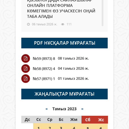
ОНЛАЙН ПЛАТФОРМА
КӨМЕГІМЕН ӨЗ УЧАСКЕСІН ОҢАЙ
ТАБА АЛАДЫ
06 тамыз 2026 ж.
111
Open Air: Қызылорда облысы
PDF НҰСҚАЛАР МҰРАҒАТЫ
полиция департаменті 20
мыңнан астам көрерменнің
қауіпсіздігін қамтамасыз етті
08 тамыз 2026 ж.
№59 (8973) 8
06 тамыз 2026 ж.
141
04 тамыз 2026 ж.
№58 (8972) 4
Wi-Fi ҚАБЫРҒА АРҚЫЛЫ ҚАЛАЙ
01 тамыз 2026 ж.
№57 (8971) 1
ӨТЕДІ?
06 тамыз 2026 ж.
286
ЖАҢАЛЫҚТАР МҰРАҒАТЫ
Как могут проголосовать
граждане Казахстана,
«
Тамыз 2023
»
находящиеся за рубежом?
Дс
Сс
Ср
Бс
Жм
Сб
Жс
05 тамыз 2026 ж.
167
1
2
3
4
5
6