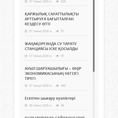
07 тамыз 2026 ж.
629
ҚАРЖЫЛЫҚ САУАТТЫЛЫҚТЫ
АРТТЫРУҒА БАҒЫТТАЛҒАН
КЕЗДЕСУ ӨТТІ
07 тамыз 2026 ж.
97
ЖАҢАҚОРҒАНДА СУ ТАРАТУ
СТАНЦИЯСЫ ІСКЕ ҚОСЫЛДЫ
07 тамыз 2026 ж.
97
АУЫЛ ШАРУАШЫЛЫҒЫ – ӨҢІР
ЭКОНОМИКАСЫНЫҢ НЕГІЗГІ
ТІРЕГІ
07 тамыз 2026 ж.
590
Есептен шығару куәліктері
06 тамыз 2026 ж.
98
ҚЫЗЫЛОРДАДА САЙЛАУШЫЛАР