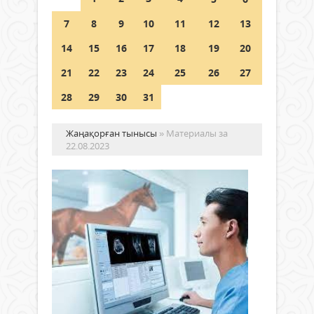
Шетелде жүрген Қазақстан
7
8
9
10
11
12
13
азаматтары қалай дауыс бере
алады?
14
15
16
17
18
19
20
05 тамыз 2026 ж.
178
21
22
23
24
25
26
27
28
29
30
31
Жаңақорған тынысы
» Материалы за
22.08.2023
За
та
ор
–
жа
Жаңалықтар
ор
22 тамыз
іс
2023 ж.
451
0
10
Толығырақ
шілд