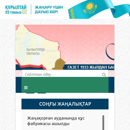
СОҢҒЫ ЖАҢАЛЫҚТАР
Жаңақорған ауданында құс
фабрикасы ашылды