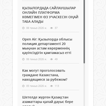
ҚЫЗЫЛОРДАДА САЙЛАУШЫЛАР
ОНЛАЙН ПЛАТФОРМА
КӨМЕГІМЕН ӨЗ УЧАСКЕСІН ОҢАЙ
ТАБА АЛАДЫ
06 тамыз 2026 ж.
37
Open Air: Қызылорда облысы
полиция департаменті 20
мыңнан астам көрерменнің
қауіпсіздігін қамтамасыз етті
06 тамыз 2026 ж.
49
Как могут проголосовать
граждане Казахстана,
находящиеся за рубежом?
05 тамыз 2026 ж.
113
Шетелде жүрген Қазақстан
азаматтары қалай дауыс бере