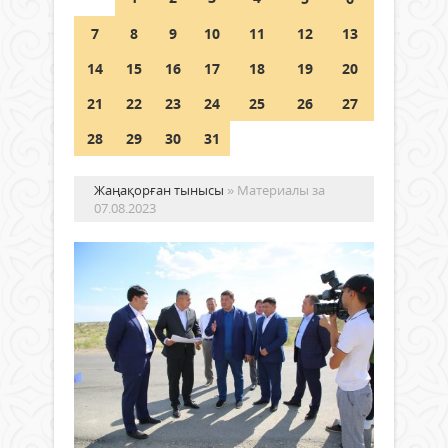
7
8
9
10
11
12
13
Германия аптап ыстыққа
байланысты суды үнемдей
14
15
16
17
18
19
20
бастады
21
22
23
24
25
26
27
04 тамыз 2026 ж.
88
28
29
30
31
Жаңақорған тынысы
» Материалы за
07.08.2023
Об
әкі
ки
ор
жа
Жаңалықтар
кү
07 тамыз
та
2023 ж.
480
0
Қыз
Толығырақ
обл