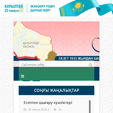
СОҢҒЫ ЖАҢАЛЫҚТАР
Есептен шығару куәліктері
06 тамыз 2026 ж.
34