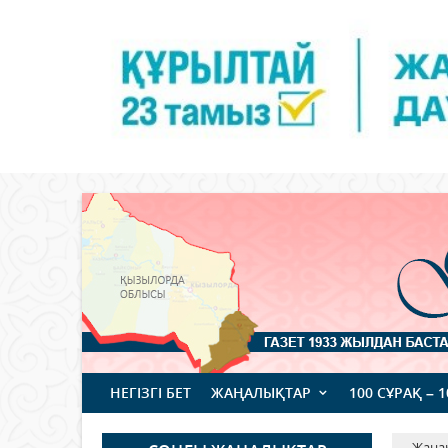
НЕГІЗГІ БЕТ
ЖАҢАЛЫҚТАР
100 СҰРАҚ – 
Жаңа