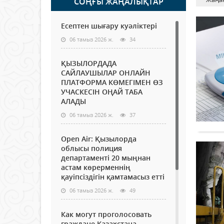
СОҢҒЫ ЖАҢАЛЫҚТАР
Есептен шығару куәліктері
06 тамыз 2026 ж.
34
ҚЫЗЫЛОРДАДА
САЙЛАУШЫЛАР ОНЛАЙН
ПЛАТФОРМА КӨМЕГІМЕН ӨЗ
УЧАСКЕСІН ОҢАЙ ТАБА
АЛАДЫ
06 тамыз 2026 ж.
37
Open Air: Қызылорда
облысы полиция
департаменті 20 мыңнан
астам көрерменнің
қауіпсіздігін қамтамасыз етті
06 тамыз 2026 ж.
49
Как могут проголосовать
граждане Казахстана,