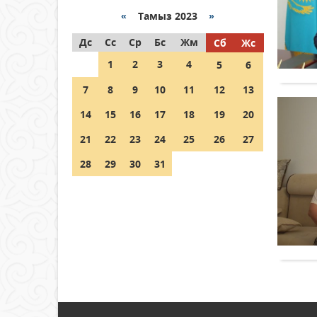
Қазақстанда ЖЭК электр
энергиясын өндіру бойынша
«
Тамыз 2023
»
көрсеткіш асыра орындалды
Дс
Сс
Ср
Бс
Жм
Сб
Жс
04 тамыз 2026 ж.
103
1
2
3
4
5
6
ҚҰРҚЫЛТАЙДЫҢ ҰЯСЫ КИЕЛІ
7
8
9
10
11
12
13
МЕ?
14
15
16
17
18
19
20
04 тамыз 2026 ж.
94
21
22
23
24
25
26
27
Германия аптап ыстыққа
байланысты суды үнемдей
28
29
30
31
бастады
04 тамыз 2026 ж.
88