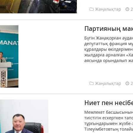
Жаңалықтар
2
Партияның мақ
Бүгін Жаңақорған ауд
депутаттық фракция м
құралдары өкілдерімен
жылдарға арналған «Ха
аясында орындалып жат
Жаңалықтар
2
Ниет пен несібе
Мемлекет басшысының 
тиістігін ескерткен та
тұрғындарымен жүзбе-жү
Тілеуімбетовтың толай