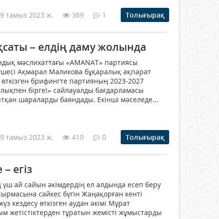
9 тамыз 2023 ж.
369
1
Толығырақ
саты – елдің даму жолында
андық мәслихаттағы «AMANAT» партиясы
үшесі Ақмарал Маликова бұқаралық ақпарат
 өткізген брифингте партияның 2023-2027
лықпен бірге!» сайлауалды бағдарламасы
қан шараларды баяндады. Екінші мәселеде...
9 тамыз 2023 ж.
410
0
Толығырақ
 – егіз
үш ай сайын әкімдердің ел алдында есеп беру
псырмасына сәйкес бүгін Жаңақорған кенті
з кездесу өткізген аудан әкімі Мұрат
ым жетістіктерден тұратын жемісті жұмыстарды