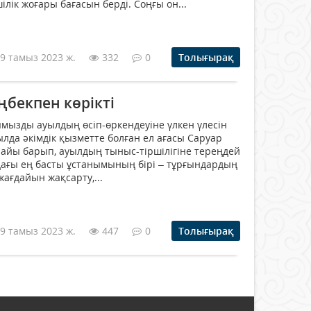
ілік жоғары бағасын берді. Соңғы он...
9 тамыз 2023 ж.
332
0
Толығырақ
еңбекпен көрікті
мызды ауылдың өсіп-өркендеуіне үлкен үлесін
лда әкімдік қызметте болған ел ағасы Саруар
айы барып, ауылдың тыныс-тіршілігіне тереңдей
ндағы ең басты ұстанымының бірі – тұрғындардың
ағдайын жақсарту,...
9 тамыз 2023 ж.
447
0
Толығырақ