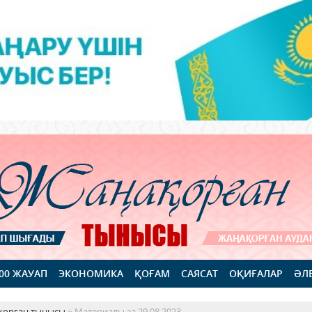
100 ЖАУАП
ЭКОНОМИКА
ҚОҒАМ
САЯСАТ
ОҚИҒАЛАР
ӘЛ
қорған тынысы
» Материалы за 29.08.2023