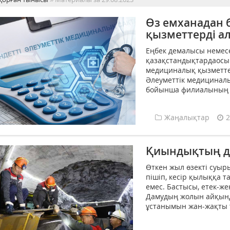
Өз емханадан 
қызметтерді а
Еңбек демалысы немесе
қазақстандықтардаосы 
медициналық қызметтер
Әлеуметтік медицинал
бойынша филиалының д
Жаңалықтар
2
Қиындықтың д
Өткен жыл өзекті суыр
пішіп, кесір қылыққа 
емес. Бастысы, етек-жең
Дамудың жолын айқын
ұстанымын жан-жақты т