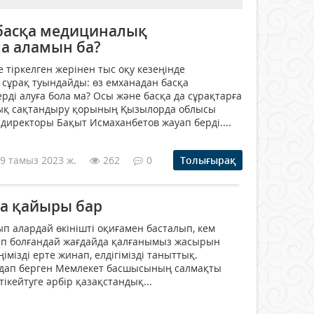
басқа медициналық
ла аламын ба?
 тіркелген жерінен тыс оқу кезеңінде
сұрақ туындайды: өз емханадан басқа
ді алуға бола ма? Осы және басқа да сұрақтарға
ық сақтандыру қорының Қызылорда облысы
иректоры Бақыт Исмаханбетов жауап берді....
9 тамыз 2023 ж.
262
0
Толығырақ
а қайыры бар
ып алардай өкінішті оқиғамен басталып, кем
тап болғандай жағдайда қалғанымыз жасырын
імізді ерте жинап, елдігімізді таныттық.
дап берген Мемлекет басшысының салмақты
ікейтуге әрбір қазақстандық...