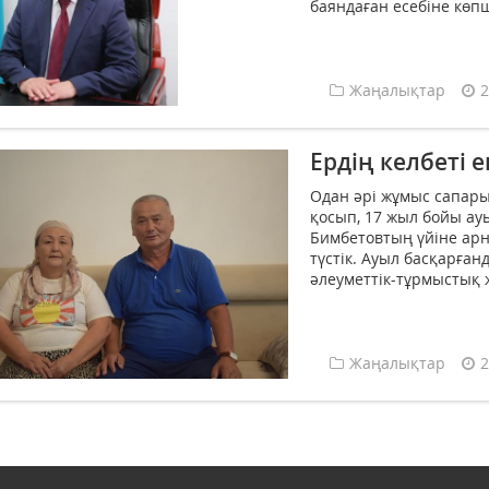
баяндаған есебіне көпш
Жаңалықтар
2
Ердің келбеті 
Одан әрі жұмыс сапары
қосып, 17 жыл бойы ауы
Бимбетовтың үйіне арн
түстік. Ауыл басқарға
әлеуметтік-тұрмыстық ж
Жаңалықтар
2