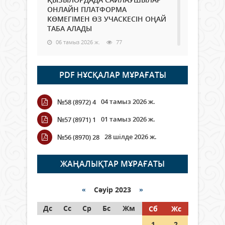
ОНЛАЙН ПЛАТФОРМА
КӨМЕГІМЕН ӨЗ УЧАСКЕСІН ОҢАЙ
ТАБА АЛАДЫ
06 тамыз 2026 ж.
77
Open Air: Қызылорда облысы
PDF НҰСҚАЛАР МҰРАҒАТЫ
полиция департаменті 20
мыңнан астам көрерменнің
қауіпсіздігін қамтамасыз етті
04 тамыз 2026 ж.
№58 (8972) 4
06 тамыз 2026 ж.
84
01 тамыз 2026 ж.
№57 (8971) 1
Wi-Fi ҚАБЫРҒА АРҚЫЛЫ ҚАЛАЙ
28 шілде 2026 ж.
№56 (8970) 28
ӨТЕДІ?
06 тамыз 2026 ж.
254
ЖАҢАЛЫҚТАР МҰРАҒАТЫ
Как могут проголосовать
граждане Казахстана,
«
Сәуір 2023
»
находящиеся за рубежом?
Дс
Сс
Ср
Бс
Жм
Сб
Жс
05 тамыз 2026 ж.
133
1
2