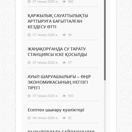
07 тамыз 2026 ж.
582
ҚАРЖЫЛЫҚ САУАТТЫЛЫҚТЫ
АРТТЫРУҒА БАҒЫТТАЛҒАН
КЕЗДЕСУ ӨТТІ
07 тамыз 2026 ж.
58
ЖАҢАҚОРҒАНДА СУ ТАРАТУ
СТАНЦИЯСЫ ІСКЕ ҚОСЫЛДЫ
07 тамыз 2026 ж.
57
АУЫЛ ШАРУАШЫЛЫҒЫ – ӨҢІР
ЭКОНОМИКАСЫНЫҢ НЕГІЗГІ
ТІРЕГІ
07 тамыз 2026 ж.
550
Есептен шығару куәліктері
06 тамыз 2026 ж.
62
ҚЫЗЫЛОРДАДА САЙЛАУШЫЛАР