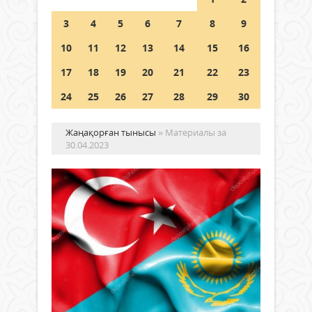
Шетелде жүрген Қазақстан
3
4
5
6
7
8
9
азаматтары қалай дауыс бере
алады?
10
11
12
13
14
15
16
05 тамыз 2026 ж.
145
17
18
19
20
21
22
23
24
25
26
27
28
29
30
Жаңақорған тынысы
» Материалы за
30.04.2023
Ба
ел
бе
бір
Мәдениет
Биы
30 сәуір
тамы
2023 ж.
түркі
554
мемл
0
тәуе
Толығырақ