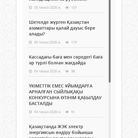
05 тамыз 2026 ж.
107
Шетелде жүрген Қазақстан
азаматтары қалай дауыс бере
алады?
05 тамыз 2026 ж.
119
Кассадағы баға мен сөредегі баға
әр түрлі болған жағдайда
04 тамыз 2026 ж.
98
ҮКІМЕТТІК ЕМЕС ҰЙЫМДАРҒА
АРНАЛҒАН СЫЙЛЫҚАҚЫ
КОНКУРСЫНА ӨТІНІМ ҚАБЫЛДАУ
БАСТАЛДЫ
04 тамыз 2026 ж.
91
Қазақстанда ЖЭК электр
энергиясын өндіру бойынша