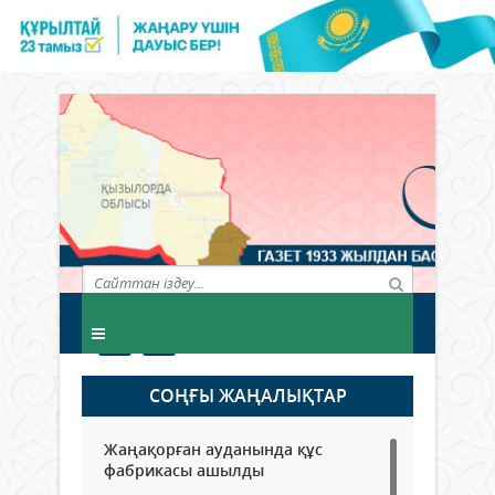
СОҢҒЫ ЖАҢАЛЫҚТАР
Жаңақорған ауданында құс
фабрикасы ашылды