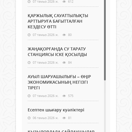
07 тамыз 2026 ж.
612
ҚАРЖЫЛЫҚ САУАТТЫЛЫҚТЫ
АРТТЫРУҒА БАҒЫТТАЛҒАН
КЕЗДЕСУ ӨТТІ
07 тамыз 2026 ж.
80
ЖАҢАҚОРҒАНДА СУ ТАРАТУ
СТАНЦИЯСЫ ІСКЕ ҚОСЫЛДЫ
07 тамыз 2026 ж.
84
АУЫЛ ШАРУАШЫЛЫҒЫ – ӨҢІР
ЭКОНОМИКАСЫНЫҢ НЕГІЗГІ
ТІРЕГІ
07 тамыз 2026 ж.
575
Есептен шығару куәліктері
06 тамыз 2026 ж.
81
ҚЫЗЫЛОРДАДА САЙЛАУШЫЛАР