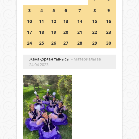
Шетелде жүрген Қазақстан
3
4
5
6
7
8
9
азаматтары қалай дауыс бере
алады?
10
11
12
13
14
15
16
05 тамыз 2026 ж.
163
17
18
19
20
21
22
23
24
25
26
27
28
29
30
Жаңақорған тынысы
» Материалы за
24.04.2023
Жа
би
то
жа
Мәдениет
"Ата
24 сәуір
мұра
2023 ж.
респ
567
қоға
0
қор
Толығырақ