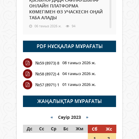
ОНЛАЙН ПЛАТФОРМА
КӨМЕГІМЕН ӨЗ УЧАСКЕСІН ОҢАЙ
ТАБА АЛАДЫ
06 тамыз 2026 ж.
94
Open Air: Қызылорда облысы
PDF НҰСҚАЛАР МҰРАҒАТЫ
полиция департаменті 20
мыңнан астам көрерменнің
қауіпсіздігін қамтамасыз етті
08 тамыз 2026 ж.
№59 (8973) 8
06 тамыз 2026 ж.
111
04 тамыз 2026 ж.
№58 (8972) 4
Wi-Fi ҚАБЫРҒА АРҚЫЛЫ ҚАЛАЙ
01 тамыз 2026 ж.
№57 (8971) 1
ӨТЕДІ?
06 тамыз 2026 ж.
271
ЖАҢАЛЫҚТАР МҰРАҒАТЫ
Как могут проголосовать
граждане Казахстана,
«
Сәуір 2023
»
находящиеся за рубежом?
Дс
Сс
Ср
Бс
Жм
Сб
Жс
05 тамыз 2026 ж.
153
1
2