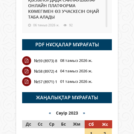
ОНЛАЙН ПЛАТФОРМА
КӨМЕГІМЕН ӨЗ УЧАСКЕСІН ОҢАЙ
ТАБА АЛАДЫ
06 тамыз 2026 ж.
92
Open Air: Қызылорда облысы
PDF НҰСҚАЛАР МҰРАҒАТЫ
полиция департаменті 20
мыңнан астам көрерменнің
қауіпсіздігін қамтамасыз етті
08 тамыз 2026 ж.
№59 (8973) 8
06 тамыз 2026 ж.
108
04 тамыз 2026 ж.
№58 (8972) 4
Wi-Fi ҚАБЫРҒА АРҚЫЛЫ ҚАЛАЙ
01 тамыз 2026 ж.
№57 (8971) 1
ӨТЕДІ?
06 тамыз 2026 ж.
269
ЖАҢАЛЫҚТАР МҰРАҒАТЫ
Как могут проголосовать
граждане Казахстана,
«
Сәуір 2023
»
находящиеся за рубежом?
Дс
Сс
Ср
Бс
Жм
Сб
Жс
05 тамыз 2026 ж.
151
1
2