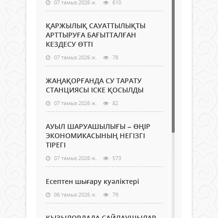
07 тамыз 2026 ж.
610
ҚАРЖЫЛЫҚ САУАТТЫЛЫҚТЫ
АРТТЫРУҒА БАҒЫТТАЛҒАН
КЕЗДЕСУ ӨТТІ
07 тамыз 2026 ж.
78
ЖАҢАҚОРҒАНДА СУ ТАРАТУ
СТАНЦИЯСЫ ІСКЕ ҚОСЫЛДЫ
07 тамыз 2026 ж.
82
АУЫЛ ШАРУАШЫЛЫҒЫ – ӨҢІР
ЭКОНОМИКАСЫНЫҢ НЕГІЗГІ
ТІРЕГІ
07 тамыз 2026 ж.
573
Есептен шығару куәліктері
06 тамыз 2026 ж.
79
ҚЫЗЫЛОРДАДА САЙЛАУШЫЛАР