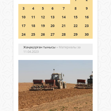
Шетелде жүрген Қазақстан
3
4
5
6
7
8
9
азаматтары қалай дауыс бере
алады?
10
11
12
13
14
15
16
05 тамыз 2026 ж.
161
17
18
19
20
21
22
23
24
25
26
27
28
29
30
Жаңақорған тынысы
» Материалы за
11.04.2023
Жа
ау
37
мы
ас
Жаңалықтар
ге
11 сәуір
егі
2023 ж.
егі
317
0
Толығырақ
Сейс