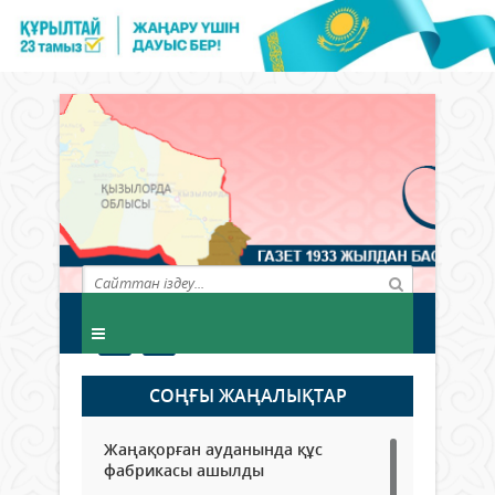
СОҢҒЫ ЖАҢАЛЫҚТАР
Жаңақорған ауданында құс
фабрикасы ашылды