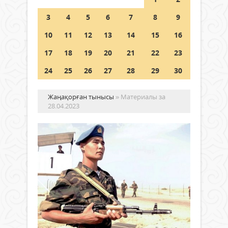
3
4
5
6
7
8
9
Германия аптап ыстыққа
байланысты суды үнемдей
10
11
12
13
14
15
16
бастады
17
18
19
20
21
22
23
04 тамыз 2026 ж.
87
24
25
26
27
28
29
30
Жаңақорған тынысы
» Материалы за
28.04.2023
От
қо
қас
бо
Қоғам
Ер
28 сәуір
азам
2023 ж.
–
509
ел
0
қорғ
Толығырақ