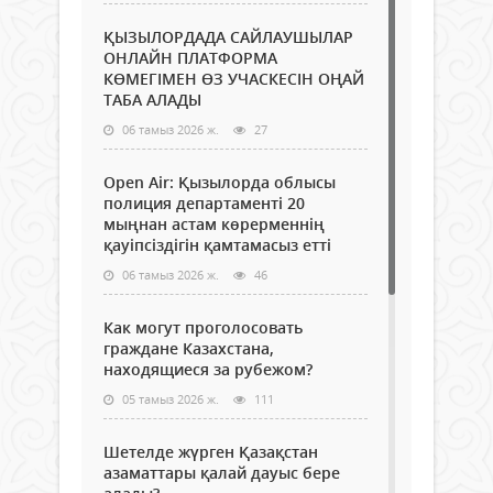
ҚЫЗЫЛОРДАДА САЙЛАУШЫЛАР
ОНЛАЙН ПЛАТФОРМА
КӨМЕГІМЕН ӨЗ УЧАСКЕСІН ОҢАЙ
ТАБА АЛАДЫ
06 тамыз 2026 ж.
27
Open Air: Қызылорда облысы
полиция департаменті 20
мыңнан астам көрерменнің
қауіпсіздігін қамтамасыз етті
06 тамыз 2026 ж.
46
Как могут проголосовать
граждане Казахстана,
находящиеся за рубежом?
05 тамыз 2026 ж.
111
Шетелде жүрген Қазақстан
азаматтары қалай дауыс бере