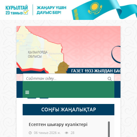
СОҢҒЫ ЖАҢАЛЫҚТАР
Есептен шығару куәліктері
06 тамыз 2026 ж.
28