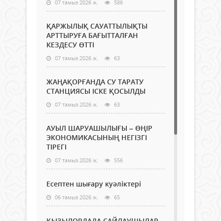
07 тамыз 2026 ж.
586
ҚАРЖЫЛЫҚ САУАТТЫЛЫҚТЫ
АРТТЫРУҒА БАҒЫТТАЛҒАН
КЕЗДЕСУ ӨТТІ
07 тамыз 2026 ж.
63
ЖАҢАҚОРҒАНДА СУ ТАРАТУ
СТАНЦИЯСЫ ІСКЕ ҚОСЫЛДЫ
07 тамыз 2026 ж.
63
АУЫЛ ШАРУАШЫЛЫҒЫ – ӨҢІР
ЭКОНОМИКАСЫНЫҢ НЕГІЗГІ
ТІРЕГІ
07 тамыз 2026 ж.
556
Есептен шығару куәліктері
06 тамыз 2026 ж.
65
ҚЫЗЫЛОРДАДА САЙЛАУШЫЛАР