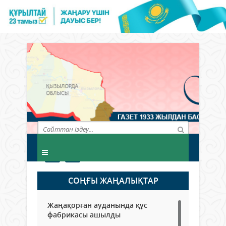
СОҢҒЫ ЖАҢАЛЫҚТАР
Жаңақорған ауданында құс
фабрикасы ашылды