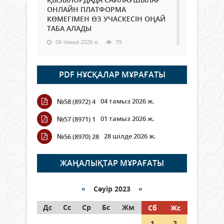
ОНЛАЙН ПЛАТФОРМА
КӨМЕГІМЕН ӨЗ УЧАСКЕСІН ОҢАЙ
ТАБА АЛАДЫ
06 тамыз 2026 ж.
79
Open Air: Қызылорда облысы
PDF НҰСҚАЛАР МҰРАҒАТЫ
полиция департаменті 20
мыңнан астам көрерменнің
қауіпсіздігін қамтамасыз етті
04 тамыз 2026 ж.
№58 (8972) 4
06 тамыз 2026 ж.
86
01 тамыз 2026 ж.
№57 (8971) 1
Wi-Fi ҚАБЫРҒА АРҚЫЛЫ ҚАЛАЙ
28 шілде 2026 ж.
№56 (8970) 28
ӨТЕДІ?
06 тамыз 2026 ж.
256
ЖАҢАЛЫҚТАР МҰРАҒАТЫ
Как могут проголосовать
граждане Казахстана,
«
Сәуір 2023
»
находящиеся за рубежом?
Дс
Сс
Ср
Бс
Жм
Сб
Жс
05 тамыз 2026 ж.
137
1
2