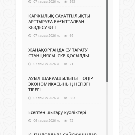
07 тамыз 2026 ж.
593
ҚАРЖЫЛЫҚ САУАТТЫЛЫҚТЫ
АРТТЫРУҒА БАҒЫТТАЛҒАН
КЕЗДЕСУ ӨТТІ
07 тамыз 2026 ж.
69
ЖАҢАҚОРҒАНДА СУ ТАРАТУ
СТАНЦИЯСЫ ІСКЕ ҚОСЫЛДЫ
07 тамыз 2026 ж.
71
АУЫЛ ШАРУАШЫЛЫҒЫ – ӨҢІР
ЭКОНОМИКАСЫНЫҢ НЕГІЗГІ
ТІРЕГІ
07 тамыз 2026 ж.
563
Есептен шығару куәліктері
06 тамыз 2026 ж.
72
ҚЫЗЫЛОРДАДА САЙЛАУШЫЛАР