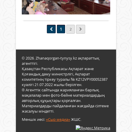
рет
жұм
1
5
тест
өткіз
оры
мау
кезін
Толығырақ
отыр
қаты
респ
Конс
мәлі
реф
өзге
бола
өткіз
1
2
мен
деге
тура
толы
жосп
Жар
енгі
бар.
қол
бой
Жоб
қойд
жал
негізг
Конс
© 2026. Zhanaqorgan-tynysy.kz ақпараттық
реф
реф
агенттігі.
маң
–
Қазақстан Республикасы Ақпарат және
мен
През
Қоғамдық даму министрлігі, Ақпарат
мәні
дент
комитетінің тіркеу туралы № KZ12VPY00052387
азам
тің
куәлігі 21.07.2022 жылы берілген.
түсі
наур
® Агенттік сайтында жарияланған барлық
мақс
айы
мақалалар мен фото-бейне материалдардың
бүгін
Қаза
авторлық құқықтары қорғалған.
«AM
халқ
Материалдарды пайдаланған жағдайда сілтеме
парт
Жол
жасалуы міндетті.
Қыз
айты
Меншік иесі:
«Сыр медиа»
ЖШС.
облы
саяс
фил
реф
жан