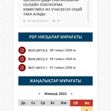
ОНЛАЙН ПЛАТФОРМА
КӨМЕГІМЕН ӨЗ УЧАСКЕСІН ОҢАЙ
ТАБА АЛАДЫ
06 тамыз 2026 ж.
85
Open Air: Қызылорда облысы
PDF НҰСҚАЛАР МҰРАҒАТЫ
полиция департаменті 20
мыңнан астам көрерменнің
қауіпсіздігін қамтамасыз етті
08 тамыз 2026 ж.
№59 (8973) 8
06 тамыз 2026 ж.
95
04 тамыз 2026 ж.
№58 (8972) 4
Wi-Fi ҚАБЫРҒА АРҚЫЛЫ ҚАЛАЙ
01 тамыз 2026 ж.
№57 (8971) 1
ӨТЕДІ?
06 тамыз 2026 ж.
263
ЖАҢАЛЫҚТАР МҰРАҒАТЫ
Как могут проголосовать
граждане Казахстана,
«
Мамыр 2022
»
находящиеся за рубежом?
Дс
Сс
Ср
Бс
Жм
Сб
Жс
05 тамыз 2026 ж.
144
1