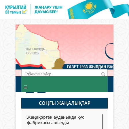
СОҢҒЫ ЖАҢАЛЫҚТАР
Жаңақорған ауданында құс
фабрикасы ашылды