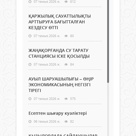
07 тамыз 2026 ж.
612
ҚАРЖЫЛЫҚ САУАТТЫЛЫҚТЫ
АРТТЫРУҒА БАҒЫТТАЛҒАН
КЕЗДЕСУ ӨТТІ
07 тамыз 2026 ж.
80
ЖАҢАҚОРҒАНДА СУ ТАРАТУ
СТАНЦИЯСЫ ІСКЕ ҚОСЫЛДЫ
07 тамыз 2026 ж.
84
АУЫЛ ШАРУАШЫЛЫҒЫ – ӨҢІР
ЭКОНОМИКАСЫНЫҢ НЕГІЗГІ
ТІРЕГІ
07 тамыз 2026 ж.
575
Есептен шығару куәліктері
06 тамыз 2026 ж.
82
ҚЫЗЫЛОРДАДА САЙЛАУШЫЛАР