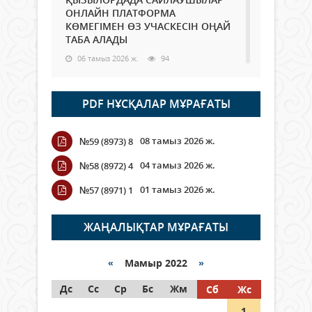
ОНЛАЙН ПЛАТФОРМА
КӨМЕГІМЕН ӨЗ УЧАСКЕСІН ОҢАЙ
ТАБА АЛАДЫ
06 тамыз 2026 ж.
94
Open Air: Қызылорда облысы
PDF НҰСҚАЛАР МҰРАҒАТЫ
полиция департаменті 20
мыңнан астам көрерменнің
қауіпсіздігін қамтамасыз етті
08 тамыз 2026 ж.
№59 (8973) 8
06 тамыз 2026 ж.
111
04 тамыз 2026 ж.
№58 (8972) 4
Wi-Fi ҚАБЫРҒА АРҚЫЛЫ ҚАЛАЙ
01 тамыз 2026 ж.
№57 (8971) 1
ӨТЕДІ?
06 тамыз 2026 ж.
271
ЖАҢАЛЫҚТАР МҰРАҒАТЫ
Как могут проголосовать
граждане Казахстана,
«
Мамыр 2022
»
находящиеся за рубежом?
Дс
Сс
Ср
Бс
Жм
Сб
Жс
05 тамыз 2026 ж.
153
1