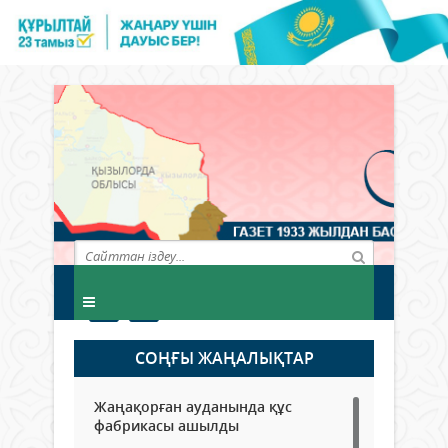
СОҢҒЫ ЖАҢАЛЫҚТАР
Жаңақорған ауданында құс
фабрикасы ашылды