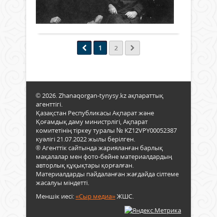
арда
бүгін
кешу
1
күнт
жеке
ұрпа
өтті.
Толығырақ
сана
жеке
үшін
Кеңе
ада
өз
де,
саяс
қай-
ойл
бол
ұлт
қай
бөліс
1
ұрпа
2
мәйе
да
рефе
үшін
орып
тебі
де
жант
толғ
аса
қалд
қой
қажет
Жаз
ере
«Хал
© 2026. Zhanaqorgan-tynysy.kz ақпараттық
бір
жау
агенттігі.
күн
атан
Қазақстан Республикасы Ақпарат және
бар.
Қоғамдық даму министрлігі, Ақпарат
атыл
Ол
комитетінің тіркеу туралы № KZ12VPY00052387
көбі
–
куәлігі 21.07.2022 жылы берілген.
қаза
Саяс
® Агенттік сайтында жарияланған барлық
бетк
қуғы
мақалалар мен фото-бейне материалдардың
ұста
сүрг
авторлық құқықтары қорғалған.
қайм
жән
Материалдарды пайдаланған жағдайда сілтеме
көш
аша
жасалуы міндетті.
баст
құр
ағар
Меншік иесі:
«Сыр медиа»
ЖШС.
еске
ұлт...
алу