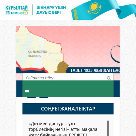
СОҢҒЫ ЖАҢАЛЫҚТАР
«Дін мен дәстүр – ұлт
тәрбиесінің негізі» атты мақала
жазу байқауының ЕРЕЖЕСІ