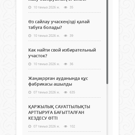
10 тамыз 2026 ж.
35
Өз сайлау учаскеңізді қалай
табуға болады?
10 тамыз 2026 ж.
39
Как найти свой избирательный
участок?
10 тамыз 2026 ж.
36
Жаңақорған ауданында құс
фабрикасы ашылды
07 тамыз 2026 ж.
635
ҚАРЖЫЛЫҚ САУАТТЫЛЫҚТЫ
АРТТЫРУҒА БАҒЫТТАЛҒАН
КЕЗДЕСУ ӨТТІ
07 тамыз 2026 ж.
102