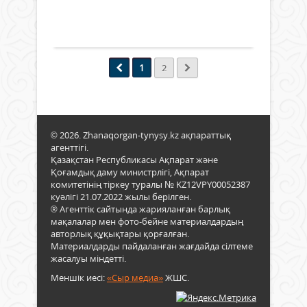
беру
448
0
кейі
өзге
ұйы
көте
Толығырақ
елім
«Ци
мәсе
әділе
сауа
респ
қоға
күні
рефе
құру
1
шар
2
жалғ
өз
өткіз
5
септі
Шар
мау
тигіз
мақс
күні
Конс
-
бүкі
98
мект
© 2026. Zhanaqorgan-tynysy.kz ақпараттық
реф
бап
жоға
агенттігі.
өткіз
33-
сын
Қазақстан Республикасы Ақпарат және
Реф
не
оқу
Қоғамдық даму министрлігі, Ақпарат
негізг
өзге
комитетінің тіркеу туралы № KZ12VPY00052387
мемл
енгіз
куәлігі 21.07.2022 жылы берілген.
көрс
Хал
® Агенттік сайтында жарияланған барлық
қызм
бірг
мақалалар мен фото-бейне материалдардың
таны
қаб
авторлық құқықтары қорғалған.
Биы
деп
Материалдарды пайдаланған жағдайда сілтеме
облы
жасалуы міндетті.
отыр
295
бұл
мект
Меншік иесі:
«Сыр медиа»
ЖШС.
екін
7508
рефе
оқу