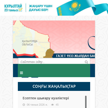
СОҢҒЫ ЖАҢАЛЫҚТАР
Есептен шығару куәліктері
06 тамыз 2026 ж.
45