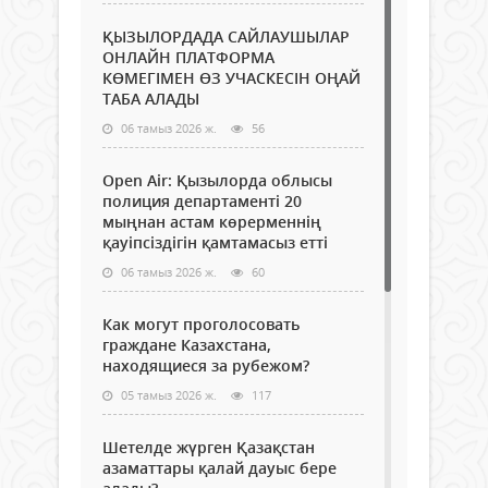
ҚЫЗЫЛОРДАДА САЙЛАУШЫЛАР
ОНЛАЙН ПЛАТФОРМА
КӨМЕГІМЕН ӨЗ УЧАСКЕСІН ОҢАЙ
ТАБА АЛАДЫ
06 тамыз 2026 ж.
56
Open Air: Қызылорда облысы
полиция департаменті 20
мыңнан астам көрерменнің
қауіпсіздігін қамтамасыз етті
06 тамыз 2026 ж.
60
Как могут проголосовать
граждане Казахстана,
находящиеся за рубежом?
05 тамыз 2026 ж.
117
Шетелде жүрген Қазақстан
азаматтары қалай дауыс бере