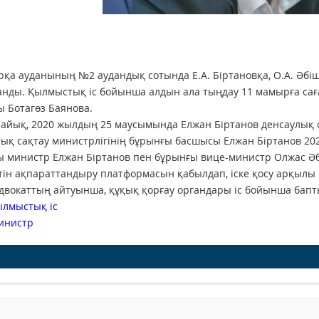
қа ауданының №2 аудандық сотында Е.А. Біртановқа, О.А. Әбіш
нды. Қылмыстық іс бойынша алдын ала тыңдау 11 мамырға сағат 
 Ботагөз Баянова.
лайық, 2020 жылдың 25 маусымында Елжан Біртанов денсаулық 
ық сақтау министрлігінің бұрынғы басшысы Елжан Біртанов 2
 министр Елжан Біртанов пен бұрынғы вице-министр Олжас Әб
тін ақпараттандыру платформасын қабылдап, іске қосу арқылы
 Адвокаттың айтуынша, құқық қорғау органдары іс бойынша бапт
ылмыстық іс
инистр