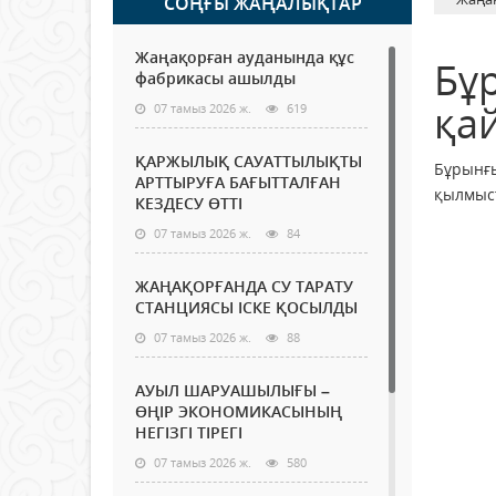
СОҢҒЫ ЖАҢАЛЫҚТАР
Жаңақорған ауданында құс
Бұ
фабрикасы ашылды
қай
07 тамыз 2026 ж.
619
ҚАРЖЫЛЫҚ САУАТТЫЛЫҚТЫ
Бұрынғы
АРТТЫРУҒА БАҒЫТТАЛҒАН
қылмыст
КЕЗДЕСУ ӨТТІ
07 тамыз 2026 ж.
84
ЖАҢАҚОРҒАНДА СУ ТАРАТУ
СТАНЦИЯСЫ ІСКЕ ҚОСЫЛДЫ
07 тамыз 2026 ж.
88
АУЫЛ ШАРУАШЫЛЫҒЫ –
ӨҢІР ЭКОНОМИКАСЫНЫҢ
НЕГІЗГІ ТІРЕГІ
07 тамыз 2026 ж.
580