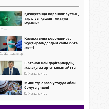
Қазақстанда коронавирустың
таралуы қашан тоқтауы
мүмкін?
---
Қазақстанда коронавирус
жұқтырғандардың саны 27-ге
жетті
Жаңалықтар
Біртанов қай дәрігерлердің
жалақысы артатынын айтты
Жаңалықтар
Министр ораза ұстауда абай
болуға үндеді
Жаңалықтар