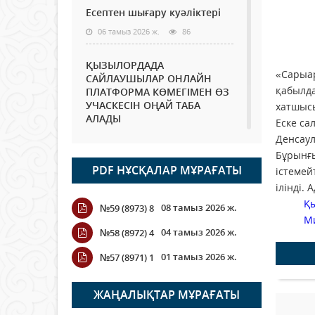
Есептен шығару куәліктері
06 тамыз 2026 ж.
86
ҚЫЗЫЛОРДАДА
«Сарыар
САЙЛАУШЫЛАР ОНЛАЙН
қабылда
ПЛАТФОРМА КӨМЕГІМЕН ӨЗ
УЧАСКЕСІН ОҢАЙ ТАБА
хатшысы
АЛАДЫ
Еске са
06 тамыз 2026 ж.
99
Денсаул
Бұрынғы
PDF НҰСҚАЛАР МҰРАҒАТЫ
Open Air: Қызылорда
істемей
облысы полиция
ілінді.
департаменті 20 мыңнан
Қ
08 тамыз 2026 ж.
№59 (8973) 8
астам көрерменнің
М
қауіпсіздігін қамтамасыз етті
04 тамыз 2026 ж.
№58 (8972) 4
06 тамыз 2026 ж.
119
01 тамыз 2026 ж.
№57 (8971) 1
Wi-Fi ҚАБЫРҒА АРҚЫЛЫ
ҚАЛАЙ ӨТЕДІ?
ЖАҢАЛЫҚТАР МҰРАҒАТЫ
06 тамыз 2026 ж.
276