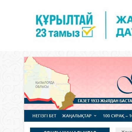
НЕГІЗГІ БЕТ
ЖАҢАЛЫҚТАР
100 СҰРАҚ – 
Жаңа