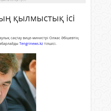
ың қылмыстық ісі
аулық сақтау вице-министрі Олжас Әбішевтің
 хабарлайды
Tengrinews.kz
тілшісі.