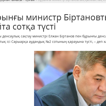
рынғы министр Біртановт
та сотқа түсті
 денсаулық сақтау министрі Елжан Біртанов пен бұрынғы денс
ық ісі Сарыарқа аудандық №2 сотының қарауына түсті, – деп