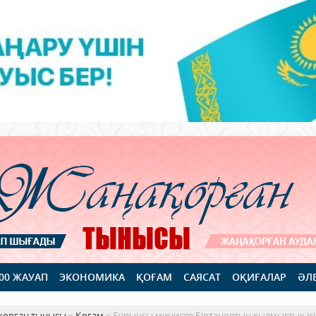
100 ЖАУАП
ЭКОНОМИКА
ҚОҒАМ
САЯСАТ
ОҚИҒАЛАР
ӘЛ
қорған тынысы
»
Қоғам
» Бұрынғы министр Біртановтың қылмыстық ісі қ