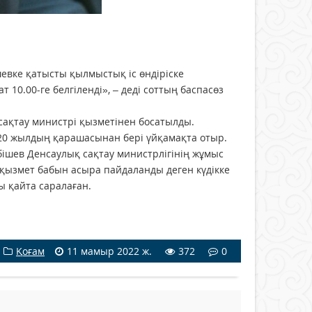
евке қатысты қылмыстық іс өндіріске
10.00-ге белгіленді», – деді соттың баспасөз
сақтау министрі қызметінен босатылды.
020 жылдың қарашасынан бері үйқамақта отыр.
ішев Денсаулық сақтау министрлігінің жұмыс
 қызмет бабын асыра пайдаланды деген күдікке
ы қайта саралаған.
Қоғам
11 мамыр 2022 ж.
372
0