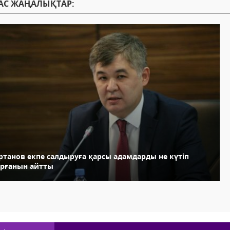
АС ЖАҢАЛЫҚТАР:
ртанов екпе салдыруға қарсы адамдарды не күтіп
ұрғанын айтты