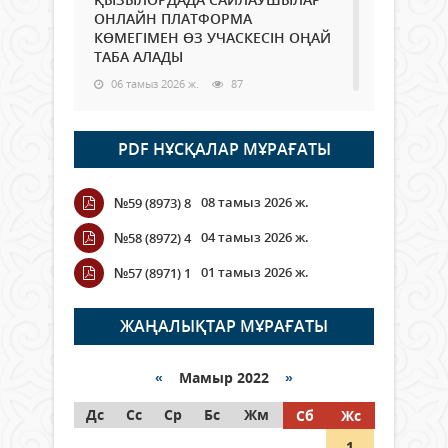
ОНЛАЙН ПЛАТФОРМА
КӨМЕГІМЕН ӨЗ УЧАСКЕСІН ОҢАЙ
ТАБА АЛАДЫ
06 тамыз 2026 ж.
87
Open Air: Қызылорда облысы
PDF НҰСҚАЛАР МҰРАҒАТЫ
полиция департаменті 20
мыңнан астам көрерменнің
қауіпсіздігін қамтамасыз етті
08 тамыз 2026 ж.
№59 (8973) 8
06 тамыз 2026 ж.
97
04 тамыз 2026 ж.
№58 (8972) 4
Wi-Fi ҚАБЫРҒА АРҚЫЛЫ ҚАЛАЙ
01 тамыз 2026 ж.
№57 (8971) 1
ӨТЕДІ?
06 тамыз 2026 ж.
265
ЖАҢАЛЫҚТАР МҰРАҒАТЫ
Как могут проголосовать
граждане Казахстана,
«
Мамыр 2022
»
находящиеся за рубежом?
Дс
Сс
Ср
Бс
Жм
Сб
Жс
05 тамыз 2026 ж.
146
1