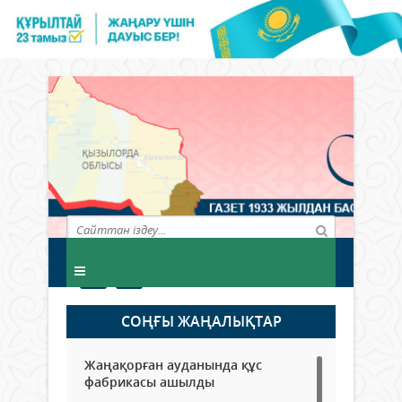
СОҢҒЫ ЖАҢАЛЫҚТАР
Жаңақорған ауданында құс
фабрикасы ашылды