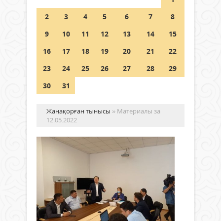
Шетелде жүрген Қазақстан
2
3
4
5
6
7
8
азаматтары қалай дауыс бере
алады?
9
10
11
12
13
14
15
05 тамыз 2026 ж.
157
16
17
18
19
20
21
22
23
24
25
26
27
28
29
30
31
Жаңақорған тынысы
» Материалы за
12.05.2022
ША
ЦИ
ЕҢ
Қоғам
ҰЖ
12
КЕ
мамыр 2022
ж.
През
823
Қасы