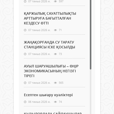
07 тамыз 2026 ж.
597
ҚАРЖЫЛЫҚ САУАТТЫЛЫҚТЫ
АРТТЫРУҒА БАҒЫТТАЛҒАН
КЕЗДЕСУ ӨТТІ
07 тамыз 2026 ж.
71
ЖАҢАҚОРҒАНДА СУ ТАРАТУ
СТАНЦИЯСЫ ІСКЕ ҚОСЫЛДЫ
07 тамыз 2026 ж.
73
АУЫЛ ШАРУАШЫЛЫҒЫ – ӨҢІР
ЭКОНОМИКАСЫНЫҢ НЕГІЗГІ
ТІРЕГІ
07 тамыз 2026 ж.
565
Есептен шығару куәліктері
06 тамыз 2026 ж.
74
ҚЫЗЫЛОРДАДА САЙЛАУШЫЛАР