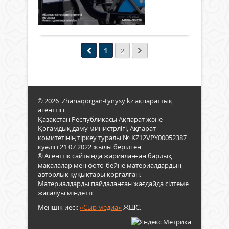
ал
көлік
0
млрд
құр
теңг
Толығырақ
«CH
басқ
ауда
ком
құқ
оны
ұйым
бере
20,6
1
2
«Sust
жүрг
млрд
Livin
куәлі
теңг
Lab»
алға
(64,8
жоба
әрбі
жұм
сай
азам
беру
Қор
© 2026. Zhanaqorgan-tynysy.kz ақпараттық
білуі
ауд
ата
агенттігі.
тиіс
болс
атын
Қазақстан Республикасы Ақпарат және
жән
қалғ
Қоғамдық даму министрлігі, Ақпарат
Қыз
осы
11,2
комитетінің тіркеу туралы № KZ12VPY00052387
унив
тала
млрд
куәлігі 21.07.2022 жылы берілген.
студ
қата
теңг
® Агенттік сайтында жарияланған барлық
Темі
сақт
(35,2
мақалалар мен фото-бейне материалдардың
Абж
қамт
-
авторлық құқықтары қорғалған.
пен
ету
жеке
Материалдарды пайдаланған жағдайда сілтеме
Исл
кере
кәсі
жасалуы міндетті.
Жау
Көлі
мен..
жеңі
Меншік иесі:
«Сыр медиа»
ЖШС.
құр
атан
басқ
Байқ
бары