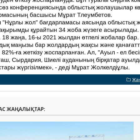
сөз конференциясында облыстық жолаушылар кө
рмасының басшысы Мұрат Тлеумбетов.
 "Нұрлы жол" бағдарламасы аясында облыстық 
ақырымды құрайтын 34 жоба жүзеге асырылады. 
і. 18 жаңа, 16-ы 2021 жылдан өтпелі жобалар бар
дық маңызы бар жолдардың жақсы және қанағатта
н 82%-ға жеткізу жоспарланған. Ал, "Ауыл - ел бе
аш, Сырдария, Шиелі ауданының бірқатар ауыл
тары жүргізілмек», - деді Мұрат Жолкелдіұлы.
Жа
АС ЖАҢАЛЫҚТАР: