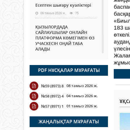
Есептен шығару куәліктері
баспа
06 тамыз 2026 ж.
75
басқа
«Биыл
ҚЫЗЫЛОРДАДА
183 ш
САЙЛАУШЫЛАР ОНЛАЙН
өткел
ПЛАТФОРМА КӨМЕГІМЕН ӨЗ
аудан
УЧАСКЕСІН ОҢАЙ ТАБА
үлесі
АЛАДЫ
Жалағ
06 тамыз 2026 ж.
89
жұмыс
PDF НҰСҚАЛАР МҰРАҒАТЫ
Open Air: Қызылорда
облысы полиция
департаменті 20 мыңнан
08 тамыз 2026 ж.
№59 (8973) 8
астам көрерменнің
қауіпсіздігін қамтамасыз етті
04 тамыз 2026 ж.
№58 (8972) 4
ҰҚС
06 тамыз 2026 ж.
101
01 тамыз 2026 ж.
№57 (8971) 1
Wi-Fi ҚАБЫРҒА АРҚЫЛЫ
ҚАЛАЙ ӨТЕДІ?
ЖАҢАЛЫҚТАР МҰРАҒАТЫ
06 тамыз 2026 ж.
266