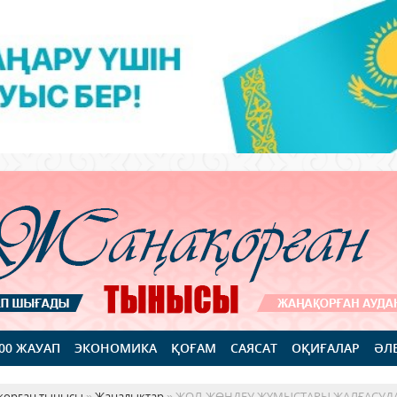
100 ЖАУАП
ЭКОНОМИКА
ҚОҒАМ
САЯСАТ
ОҚИҒАЛАР
ӘЛ
қорған тынысы
»
Жаңалықтар
» ЖОЛ-ЖӨНДЕУ ЖҰМЫСТАРЫ ЖАЛҒАСУД