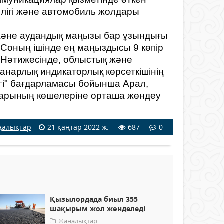
лігі және автомобиль жолдары
және аудандық маңызы бар ұзындығы
Соның ішінде ең маңыздысы 9 көпір
. Нәтижесінде, облыстық және
нарлық индикаторлық көрсеткішінің
сігі" бағдарламасы бойынша Арал,
дарының көшелеріне орташа жөндеу
ңалықтар
21 қаңтар 2022 ж.
687
0
Қызылордада биыл 355
шақырым жол жөнделеді
Жаңалықтар