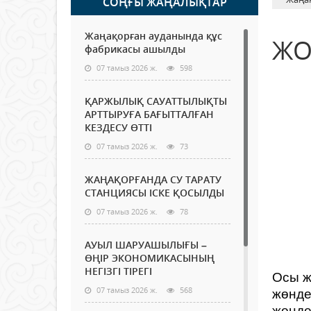
СОҢҒЫ ЖАҢАЛЫҚТАР
Жаңақорған ауданында құс
ЖО
фабрикасы ашылды
07 тамыз 2026 ж.
598
ҚАРЖЫЛЫҚ САУАТТЫЛЫҚТЫ
АРТТЫРУҒА БАҒЫТТАЛҒАН
КЕЗДЕСУ ӨТТІ
07 тамыз 2026 ж.
73
ЖАҢАҚОРҒАНДА СУ ТАРАТУ
СТАНЦИЯСЫ ІСКЕ ҚОСЫЛДЫ
07 тамыз 2026 ж.
78
АУЫЛ ШАРУАШЫЛЫҒЫ –
ӨҢІР ЭКОНОМИКАСЫНЫҢ
НЕГІЗГІ ТІРЕГІ
Осы ж
07 тамыз 2026 ж.
568
жөнде
жөнде