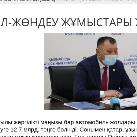
Л-ЖӨНДЕУ ЖҰМЫСТАРЫ 
ылы жергілікті маңызы бар автомобиль жолдары м
уге 12,7 млрд. теңге бөлінді. Сонымен қатар, ұз
уден өткізу жоспарлануда. Бұл туралы Өңірлік к