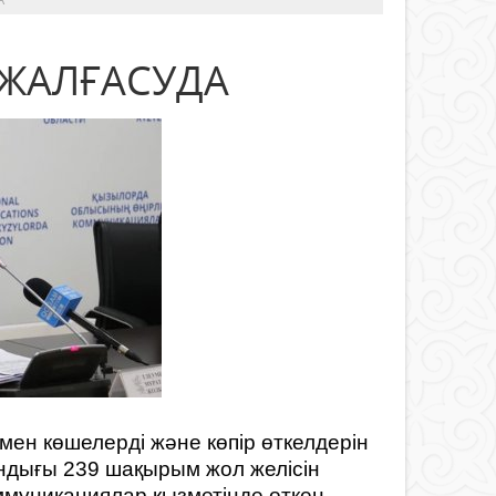
ЖАЛҒАСУДА
ен көшелерді және көпір өткелдерін
ындығы 239 шақырым жол желісін
оммуникациялар қызметінде өткен