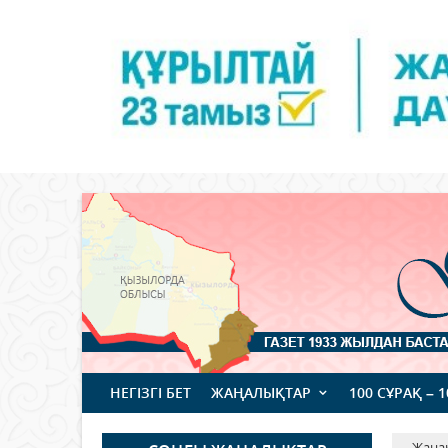
НЕГІЗГІ БЕТ
ЖАҢАЛЫҚТАР
100 СҰРАҚ – 
Жаңа