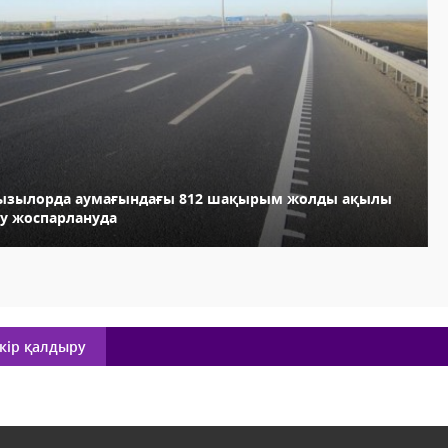
ызылорда аумағындағы 812 шақырым жолды ақылы
ту жоспарлануда
кір қалдыру