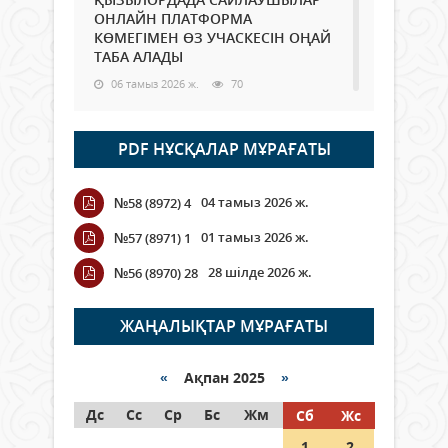
ОНЛАЙН ПЛАТФОРМА
КӨМЕГІМЕН ӨЗ УЧАСКЕСІН ОҢАЙ
ТАБА АЛАДЫ
06 тамыз 2026 ж.
70
Open Air: Қызылорда облысы
PDF НҰСҚАЛАР МҰРАҒАТЫ
полиция департаменті 20
мыңнан астам көрерменнің
қауіпсіздігін қамтамасыз етті
04 тамыз 2026 ж.
№58 (8972) 4
06 тамыз 2026 ж.
81
01 тамыз 2026 ж.
№57 (8971) 1
Wi-Fi ҚАБЫРҒА АРҚЫЛЫ ҚАЛАЙ
28 шілде 2026 ж.
№56 (8970) 28
ӨТЕДІ?
06 тамыз 2026 ж.
252
ЖАҢАЛЫҚТАР МҰРАҒАТЫ
Как могут проголосовать
граждане Казахстана,
«
Ақпан 2025
»
находящиеся за рубежом?
Дс
Сс
Ср
Бс
Жм
Сб
Жс
05 тамыз 2026 ж.
131
1
2