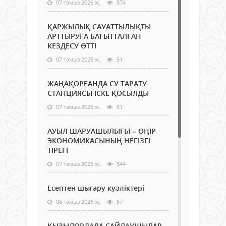
07 тамыз 2026 ж.
574
ҚАРЖЫЛЫҚ САУАТТЫЛЫҚТЫ
АРТТЫРУҒА БАҒЫТТАЛҒАН
КЕЗДЕСУ ӨТТІ
07 тамыз 2026 ж.
51
ЖАҢАҚОРҒАНДА СУ ТАРАТУ
СТАНЦИЯСЫ ІСКЕ ҚОСЫЛДЫ
07 тамыз 2026 ж.
51
АУЫЛ ШАРУАШЫЛЫҒЫ – ӨҢІР
ЭКОНОМИКАСЫНЫҢ НЕГІЗГІ
ТІРЕГІ
07 тамыз 2026 ж.
544
Есептен шығару куәліктері
06 тамыз 2026 ж.
57
ҚЫЗЫЛОРДАДА САЙЛАУШЫЛАР