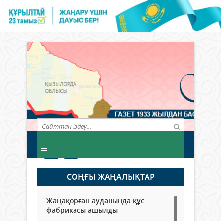
СОҢҒЫ ЖАҢАЛЫҚТАР
Жаңақорған ауданында құс
фабрикасы ашылды