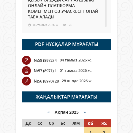
ОНЛАЙН ПЛАТФОРМА
КӨМЕГІМЕН ӨЗ УЧАСКЕСІН ОҢАЙ
ТАБА АЛАДЫ
06 тамыз 2026 ж.
76
Open Air: Қызылорда облысы
PDF НҰСҚАЛАР МҰРАҒАТЫ
полиция департаменті 20
мыңнан астам көрерменнің
қауіпсіздігін қамтамасыз етті
04 тамыз 2026 ж.
№58 (8972) 4
06 тамыз 2026 ж.
84
01 тамыз 2026 ж.
№57 (8971) 1
Wi-Fi ҚАБЫРҒА АРҚЫЛЫ ҚАЛАЙ
28 шілде 2026 ж.
№56 (8970) 28
ӨТЕДІ?
06 тамыз 2026 ж.
254
ЖАҢАЛЫҚТАР МҰРАҒАТЫ
Как могут проголосовать
граждане Казахстана,
«
Ақпан 2025
»
находящиеся за рубежом?
Дс
Сс
Ср
Бс
Жм
Сб
Жс
05 тамыз 2026 ж.
133
1
2