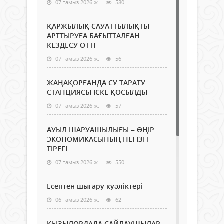
07 тамыз 2026 ж.
580
ҚАРЖЫЛЫҚ САУАТТЫЛЫҚТЫ
АРТТЫРУҒА БАҒЫТТАЛҒАН
КЕЗДЕСУ ӨТТІ
07 тамыз 2026 ж.
56
ЖАҢАҚОРҒАНДА СУ ТАРАТУ
СТАНЦИЯСЫ ІСКЕ ҚОСЫЛДЫ
07 тамыз 2026 ж.
57
АУЫЛ ШАРУАШЫЛЫҒЫ – ӨҢІР
ЭКОНОМИКАСЫНЫҢ НЕГІЗГІ
ТІРЕГІ
07 тамыз 2026 ж.
550
Есептен шығару куәліктері
06 тамыз 2026 ж.
62
ҚЫЗЫЛОРДАДА САЙЛАУШЫЛАР