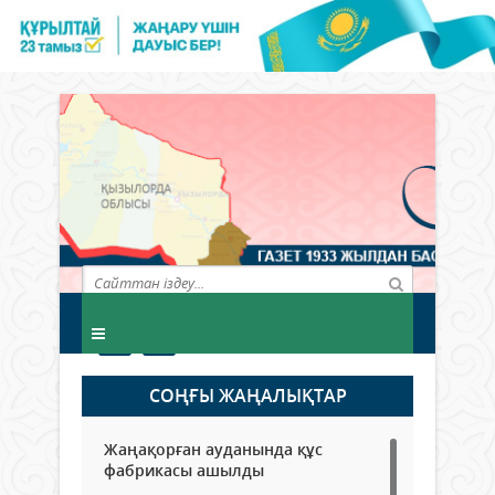
СОҢҒЫ ЖАҢАЛЫҚТАР
Жаңақорған ауданында құс
фабрикасы ашылды