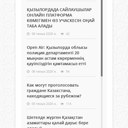
ҚЫЗЫЛОРДАДА САЙЛАУШЫЛАР
ОНЛАЙН ПЛАТФОРМА
КӨМЕГІМЕН ӨЗ УЧАСКЕСІН ОҢАЙ
ТАБА АЛАДЫ
06 тамыз 2026 ж.
42
Open Air: Қызылорда облысы
полиция департаменті 20
мыңнан астам көрерменнің
қауіпсіздігін қамтамасыз етті
06 тамыз 2026 ж.
54
Как могут проголосовать
граждане Казахстана,
находящиеся за рубежом?
05 тамыз 2026 ж.
114
Шетелде жүрген Қазақстан
азаматтары қалай дауыс бере