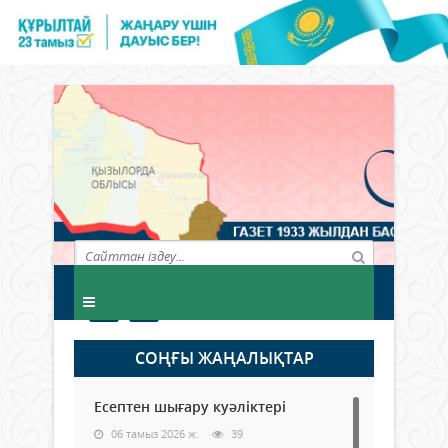
СОҢҒЫ ЖАҢАЛЫҚТАР
Есептен шығару куәліктері
06 тамыз 2026 ж.
39