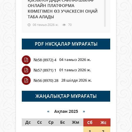
ОНЛАЙН ПЛАТФОРМА
КӨМЕГІМЕН ӨЗ УЧАСКЕСІН ОҢАЙ
ТАБА АЛАДЫ
06 тамыз 2026 ж.
70
Open Air: Қызылорда облысы
PDF НҰСҚАЛАР МҰРАҒАТЫ
полиция департаменті 20
мыңнан астам көрерменнің
қауіпсіздігін қамтамасыз етті
04 тамыз 2026 ж.
№58 (8972) 4
06 тамыз 2026 ж.
81
01 тамыз 2026 ж.
№57 (8971) 1
Wi-Fi ҚАБЫРҒА АРҚЫЛЫ ҚАЛАЙ
28 шілде 2026 ж.
№56 (8970) 28
ӨТЕДІ?
06 тамыз 2026 ж.
252
ЖАҢАЛЫҚТАР МҰРАҒАТЫ
Как могут проголосовать
граждане Казахстана,
«
Ақпан 2025
»
находящиеся за рубежом?
Дс
Сс
Ср
Бс
Жм
Сб
Жс
05 тамыз 2026 ж.
131
1
2