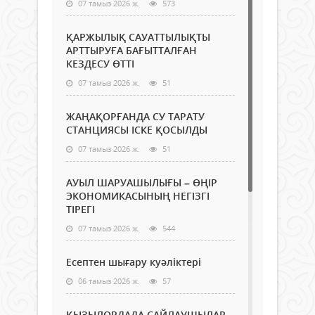
07 тамыз 2026 ж.
573
ҚАРЖЫЛЫҚ САУАТТЫЛЫҚТЫ
АРТТЫРУҒА БАҒЫТТАЛҒАН
КЕЗДЕСУ ӨТТІ
07 тамыз 2026 ж.
51
ЖАҢАҚОРҒАНДА СУ ТАРАТУ
СТАНЦИЯСЫ ІСКЕ ҚОСЫЛДЫ
07 тамыз 2026 ж.
51
АУЫЛ ШАРУАШЫЛЫҒЫ – ӨҢІР
ЭКОНОМИКАСЫНЫҢ НЕГІЗГІ
ТІРЕГІ
07 тамыз 2026 ж.
544
Есептен шығару куәліктері
06 тамыз 2026 ж.
57
ҚЫЗЫЛОРДАДА САЙЛАУШЫЛАР