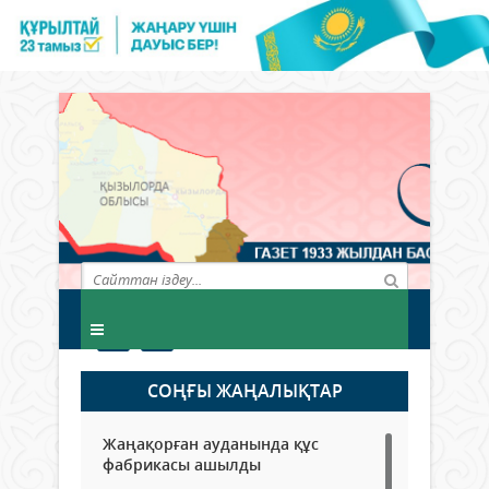
СОҢҒЫ ЖАҢАЛЫҚТАР
Жаңақорған ауданында құс
фабрикасы ашылды