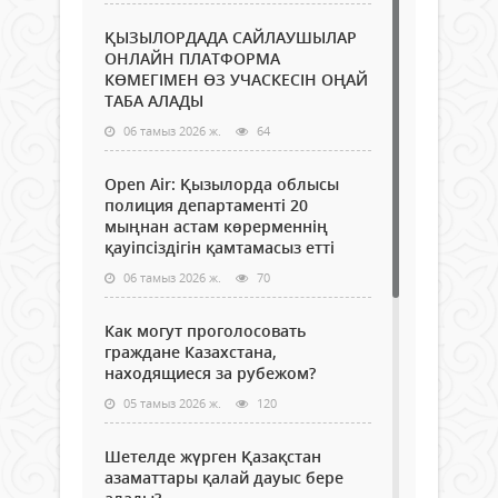
ҚЫЗЫЛОРДАДА САЙЛАУШЫЛАР
ОНЛАЙН ПЛАТФОРМА
КӨМЕГІМЕН ӨЗ УЧАСКЕСІН ОҢАЙ
ТАБА АЛАДЫ
06 тамыз 2026 ж.
64
Open Air: Қызылорда облысы
полиция департаменті 20
мыңнан астам көрерменнің
қауіпсіздігін қамтамасыз етті
06 тамыз 2026 ж.
70
Как могут проголосовать
граждане Казахстана,
находящиеся за рубежом?
05 тамыз 2026 ж.
120
Шетелде жүрген Қазақстан
азаматтары қалай дауыс бере