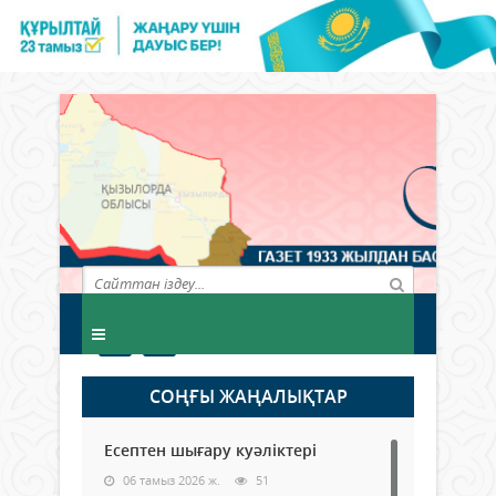
СОҢҒЫ ЖАҢАЛЫҚТАР
Есептен шығару куәліктері
06 тамыз 2026 ж.
51