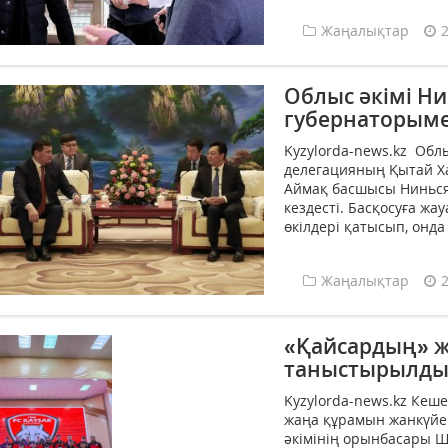
Жаңалықтар
Облыс әкімі Н
губернаторыме
Kyzylorda-news.kz Облы
делегацияның Қытай Х
Аймақ басшысы Ниньс
кездесті. Басқосуға ж
өкілдері қатысып, онд
Жаңалықтар
«Қайсардың» ж
таныстырылд
Kyzylorda-news.kz Кеш
жаңа құрамын жанкүйер
әкімінің орынбасары 