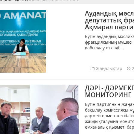
Аудандық мәсл
депутаттық фр
Ақмарал партия
Бүгін аудандық мәсли
фракциясының мүшесі 
қабылдау өткізді....
Жаңалықтар
ДӘРІ - ДӘРМЕК
МОНИТОРИНГ
Бүгін партияның Жаңа
бақылау комиссиясы мү
дәрмектермен жеткілік
жабдықталуына монито
емханалық қызметі бар