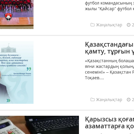
футбол командасының ж
жылы “Қайсар” футбол 
Жаңалықтар
Қазақстандағы
қамту, тұрғын 
«Қазақстанның болашағ
яғни жастардың қолын
сенемін!» – Қазақстан
Тоқаев....
Жаңалықтар
Қарызсыз қоғам
азаматтарға қо