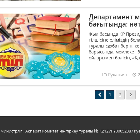
Департамент ме
бағытында: нә
Жыл басында ҚР Презид
тілшісіне еліміздің б
туралы сұхбат беріп, к
барысында, мемлекет б
ойларымен бөлісіп, «Қаз
Руханият
1
2
инистрлігі, Ақпарат комитетінің тіркеу туралы № KZ12VPY00052387 куә