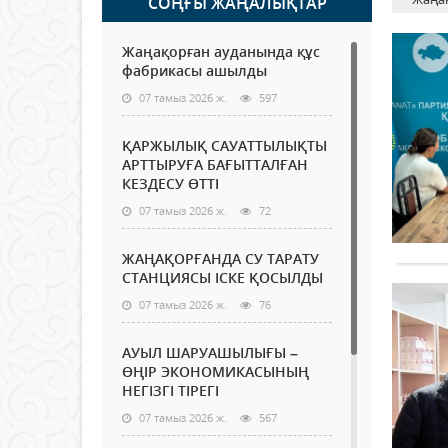
СОҢҒЫ ЖАҢАЛЫҚТАР
Жаңақорған ауданында құс
фабрикасы ашылды
07 тамыз 2026 ж.
597
ҚАРЖЫЛЫҚ САУАТТЫЛЫҚТЫ
АРТТЫРУҒА БАҒЫТТАЛҒАН
КЕЗДЕСУ ӨТТІ
07 тамыз 2026 ж.
72
ЖАҢАҚОРҒАНДА СУ ТАРАТУ
СТАНЦИЯСЫ ІСКЕ ҚОСЫЛДЫ
07 тамыз 2026 ж.
76
АУЫЛ ШАРУАШЫЛЫҒЫ –
ӨҢІР ЭКОНОМИКАСЫНЫҢ
НЕГІЗГІ ТІРЕГІ
07 тамыз 2026 ж.
567