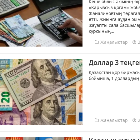
Кеше облыс әкімінің 
«Қарызсыз қоғам» жоб
Жаналиновтың төрағал
өтті. Жиынға аудан әкі
жауапты сала басшыла
курсының...
Жаңалықтар
Доллар 3 теңг
Қазақстан қор биржас
бойынша, 1 доллардың 
Жаңалықтар