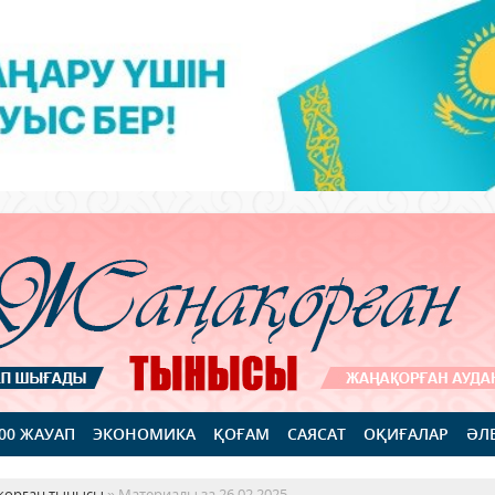
100 ЖАУАП
ЭКОНОМИКА
ҚОҒАМ
САЯСАТ
ОҚИҒАЛАР
ӘЛ
қорған тынысы
» Материалы за 26.02.2025