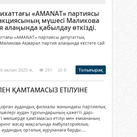
ихаттағы «AMANAT» партиясы
акциясының мүшесі Маликова
 алаңында қабылдау өткізді.
хаттағы «AMANAT» партиясы депутаттық
Маликова Ақмарал партия алаңында кестеге сай
26 ақпан 2025 ж.
291
0
Толығырақ
ПЕН ҚАМТАМАСЫЗ ЕТІЛУІНЕ
қорған аудандық филиалы жанындағы партиялық
шелері аудан тұрғындарының қажетті дәрі-
ті мөлшерде қамтамасыз етілуі мен емхананың
ринг жасау мақсатында Амбулаториялық-
 аудандық орталық ауруханаға барды....