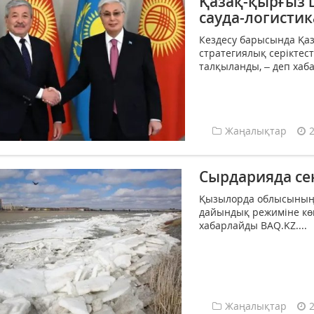
Қазақ-қырғыз 
сауда-логисти
Кездесу барысында Қа
стратегиялық серіктест
талқыланды, – деп хаба
Жаңалықтар
Сырдарияда се
Қызылорда облысының 
дайындық режиміне көш
хабарлайды BAQ.KZ....
Жаңалықтар