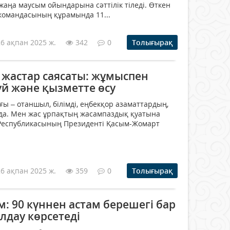
аңа маусым ойындарына сәттілік тіледі. Өткен
командасының құрамында 11...
26 ақпан 2025 ж.
342
0
Толығырақ
 жастар саясаты: жұмыспен
үй және қызметте өсу
ы – отаншыл, білімді, еңбекқор азаматтардың,
да. Мен жас ұрпақтың жасампаздық қуатына
 Республикасының Президенті Қасым-Жомарт
26 ақпан 2025 ж.
359
0
Толығырақ
: 90 күннен астам берешегі бар
лдау көрсетеді