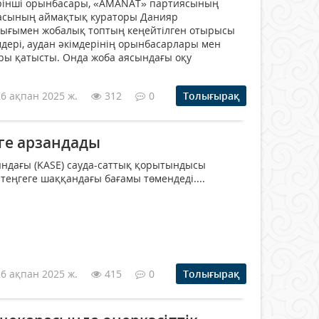
бірінші орынбасары, «AMANAT» партиясының
асының аймақтық кураторы Данияр
ығымен жобалық топтың кеңейтілген отырысы
мдері, аудан әкімдерінің орынбасарлары мен
ры қатысты. Онда жоба аясындағы оқу
26 ақпан 2025 ж.
312
0
Толығырақ
еге арзандады
ындағы (KASE) сауда-саттық қорытындысы
теңгеге шаққандағы бағамы төмендеді....
26 ақпан 2025 ж.
415
0
Толығырақ