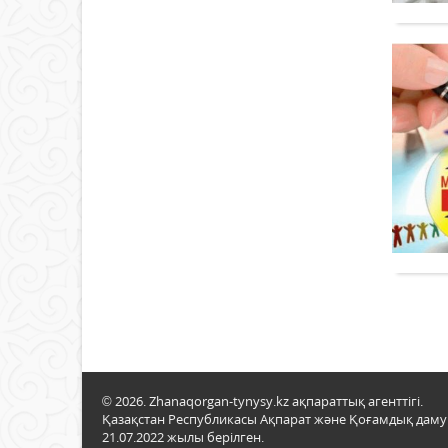
© 2026. Zhanaqorgan-tynysy.kz ақпараттық агенттігі.
Қазақстан Республикасы Ақпарат және Қоғамдық даму м
21.07.2022 жылы берілген.