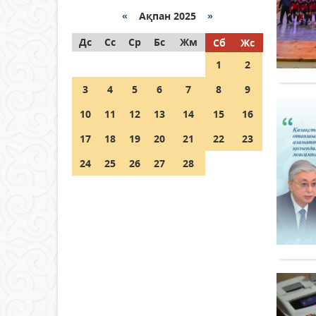
«
Ақпан 2025
»
Как могут проголосовать
Дс
граждане Казахстана,
Сс
Ср
Бс
Жм
Сб
Жс
находящиеся за рубежом?
1
2
05 тамыз 2026 ж.
146
3
4
5
6
7
8
9
Шетелде жүрген Қазақстан
10
11
12
13
14
15
16
азаматтары қалай дауыс
бере алады?
17
18
19
20
21
22
23
05 тамыз 2026 ж.
157
24
25
26
27
28