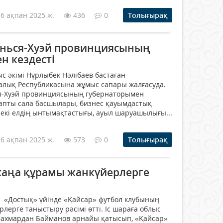
26 ақпан 2025 ж.
436
0
Толығырақ
инься-Хуэй провинциясының
н кездесті
с әкімі Нұрлыбек Нәлібаев бастаған
алық Республикасына жұмыс сапары жалғасуда.
я-Хуэй провинциясының губернаторымен
ауапты сала басшылары, бизнес қауымдастық
а екі елдің ынтымақтастығы, ауыл шаруашылығы...
26 ақпан 2025 ж.
573
0
Толығырақ
аңа құрамы жанкүйерлерге
ы
е «Достық» үйінде «Қайсар» футбол клубының
лерге таныстыру рәсімі өтті. Іс шараға облыс
Шахмардан Байманов арнайы қатысып, «Қайсар»