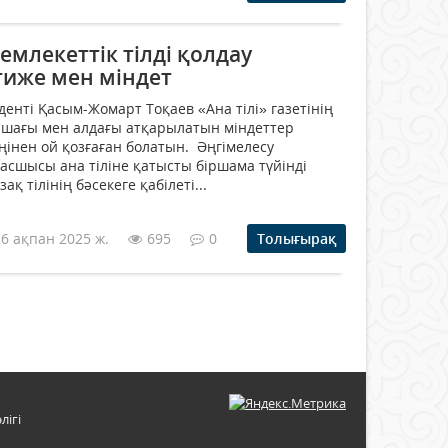
млекеттік тілді қолдау
тиже мен міндет
енті Қасым-Жомарт Тоқаев «Ана тілі» газетінің
олашағы мен алдағы атқарылатын міндеттер
еңінен ой қозғаған болатын. Әңгімелесу
асшысы ана тіліне қатысты біршама түйінді
ақ тілінің бәсекеге қабілеті...
26 ақпан 2025 ж.
695
0
Толығырақ
лігі