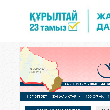
НЕГІЗГІ БЕТ
ЖАҢАЛЫҚТАР
100 СҰРАҚ – 
Жаңа